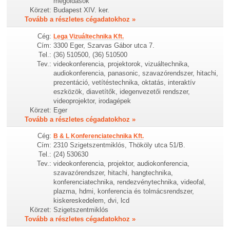
megoldások
Körzet:
Budapest XIV. ker.
Tovább a részletes cégadatokhoz »
Cég:
Lega Vizuáltechnika Kft.
Cím:
3300 Eger, Szarvas Gábor utca 7.
Tel.:
(36) 510500, (36) 510500
Tev.:
videokonferencia, projektorok, vizuáltechnika,
audiokonferencia, panasonic, szavazórendszer, hitachi,
prezentáció, vetítéstechnika, oktatás, interaktív
eszközök, diavetítők, idegenvezetői rendszer,
videoprojektor, irodagépek
Körzet:
Eger
Tovább a részletes cégadatokhoz »
Cég:
B & L Konferenciatechnika Kft.
Cím:
2310 Szigetszentmiklós, Thököly utca 51/B.
Tel.:
(24) 530630
Tev.:
videokonferencia, projektor, audiokonferencia,
szavazórendszer, hitachi, hangtechnika,
konferenciatechnika, rendezvénytechnika, videofal,
plazma, hdmi, konferencia és tolmácsrendszer,
kiskereskedelem, dvi, lcd
Körzet:
Szigetszentmiklós
Tovább a részletes cégadatokhoz »