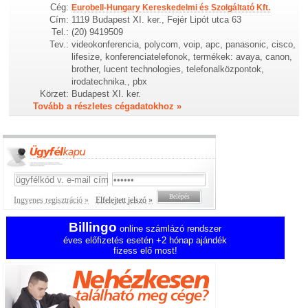
Cég:
Eurobell-Hungary Kereskedelmi és Szolgáltató Kft.
Cím:
1119 Budapest XI. ker., Fejér Lipót utca 63
Tel.:
(20) 9419509
Tev.:
videokonferencia, polycom, voip, apc, panasonic, cisco,
lifesize, konferenciatelefonok, termékek: avaya, canon,
brother, lucent technologies, telefonalközpontok,
irodatechnika., pbx
Körzet:
Budapest XI. ker.
Tovább a részletes cégadatokhoz »
Ingyenes regisztráció »
Elfelejtett jelszó »
Billingo
online számlázó rendszer
éves előfizetés esetén +2 hónap ajándék
fizess elő most!