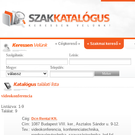
« Cégkereső »
« Szakmai kereső »
Szolgáltatás:
Leírás:
Megye:
Település:
videokonferencia
Listázva: 1-9
Találat: 9
Cég:
Dcn Rental Kft.
Cím:
1087 Budapest VIII. ker., Asztalos Sándor u. 9-12.
Tev.:
videokonferencia, konferenciatechnika,
rendezvénytechnika, szavazástechnika, led fal,