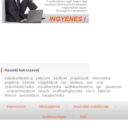
Hasonló kulcsszavak
videokonferencia
polycom
szoftver
projektorok
informatika
projektor
internet
megoldások
lan
wireless
wan
voip
számítástechnika
vizuáltechnika
audiokonferencia
apc
panasonic
szavazórendszer
hitachi
szoftverfejlesztés
cisco
hálózat
lifesize
prezentáció
hangtechnika
Impresszum
::
Médiaajánlat
::
Használat szabályzata
::
Tevékenységek
::
Part