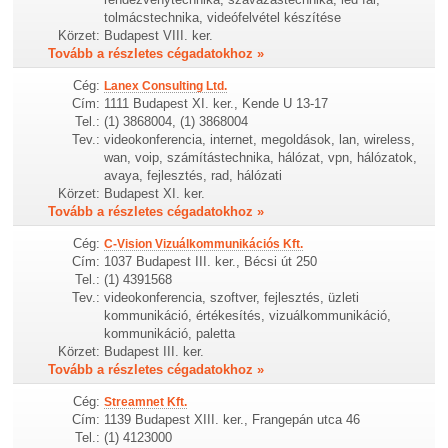
tolmácstechnika, videófelvétel készítése
Körzet:
Budapest VIII. ker.
Tovább a részletes cégadatokhoz »
Cég:
Lanex Consulting Ltd.
Cím:
1111 Budapest XI. ker., Kende U 13-17
Tel.:
(1) 3868004, (1) 3868004
Tev.:
videokonferencia, internet, megoldások, lan, wireless,
wan, voip, számítástechnika, hálózat, vpn, hálózatok,
avaya, fejlesztés, rad, hálózati
Körzet:
Budapest XI. ker.
Tovább a részletes cégadatokhoz »
Cég:
C-Vision Vizuálkommunikációs Kft.
Cím:
1037 Budapest III. ker., Bécsi út 250
Tel.:
(1) 4391568
Tev.:
videokonferencia, szoftver, fejlesztés, üzleti
kommunikáció, értékesítés, vizuálkommunikáció,
kommunikáció, paletta
Körzet:
Budapest III. ker.
Tovább a részletes cégadatokhoz »
Cég:
Streamnet Kft.
Cím:
1139 Budapest XIII. ker., Frangepán utca 46
Tel.:
(1) 4123000