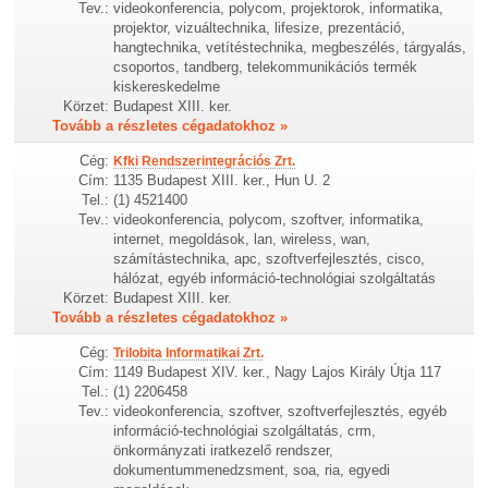
Tev.:
videokonferencia, polycom, projektorok, informatika,
projektor, vizuáltechnika, lifesize, prezentáció,
hangtechnika, vetítéstechnika, megbeszélés, tárgyalás,
csoportos, tandberg, telekommunikációs termék
kiskereskedelme
Körzet:
Budapest XIII. ker.
Tovább a részletes cégadatokhoz »
Cég:
Kfki Rendszerintegrációs Zrt.
Cím:
1135 Budapest XIII. ker., Hun U. 2
Tel.:
(1) 4521400
Tev.:
videokonferencia, polycom, szoftver, informatika,
internet, megoldások, lan, wireless, wan,
számítástechnika, apc, szoftverfejlesztés, cisco,
hálózat, egyéb információ-technológiai szolgáltatás
Körzet:
Budapest XIII. ker.
Tovább a részletes cégadatokhoz »
Cég:
Trilobita Informatikai Zrt.
Cím:
1149 Budapest XIV. ker., Nagy Lajos Király Útja 117
Tel.:
(1) 2206458
Tev.:
videokonferencia, szoftver, szoftverfejlesztés, egyéb
információ-technológiai szolgáltatás, crm,
önkormányzati iratkezelő rendszer,
dokumentummenedzsment, soa, ria, egyedi