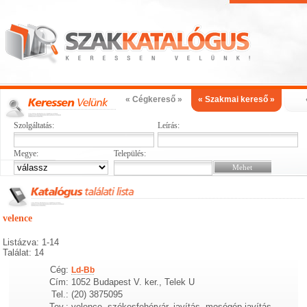
« Cégkereső »
« Szakmai kereső »
Szolgáltatás:
Leírás:
Megye:
Település:
velence
Listázva: 1-14
Találat: 14
Cég:
Ld-Bb
Cím:
1052 Budapest V. ker., Telek U
Tel.:
(20) 3875095
Tev.:
velence, székesfehérvár, javítás, mosógép javítás,