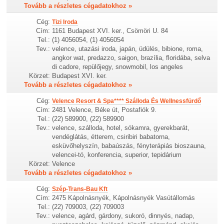
Tovább a részletes cégadatokhoz »
Cég:
Tizi Iroda
Cím:
1161 Budapest XVI. ker., Csömöri U. 84
Tel.:
(1) 4056054, (1) 4056054
Tev.:
velence, utazási iroda, japán, üdülés, bibione, roma,
angkor wat, predazzo, saigon, brazília, floridába, selva
di cadore, repülőjegy, snowmobil, los angeles
Körzet:
Budapest XVI. ker.
Tovább a részletes cégadatokhoz »
Cég:
Velence Resort & Spa**** Szálloda És Wellnessfürdő
Cím:
2481 Velence, Béke út, Postafiók 9.
Tel.:
(22) 589900, (22) 589900
Tev.:
velence, szálloda, hotel, sókamra, gyerekbarát,
vendéglátás, étterem, csiribiri babatorna,
esküvőhelyszín, babaúszás, fényterápiás bioszauna,
velencei-tó, konferencia, superior, tepidárium
Körzet:
Velence
Tovább a részletes cégadatokhoz »
Cég:
Szép-Trans-Bau Kft
Cím:
2475 Kápolnásnyék, Kápolnásnyék Vasútállomás
Tel.:
(22) 709003, (22) 709003
Tev.:
velence, agárd, gárdony, sukoró, dinnyés, nadap,