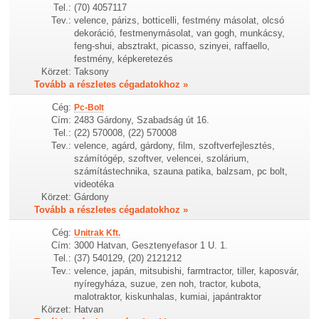
Tel.:
(70) 4057117
Tev.:
velence, párizs, botticelli, festmény másolat, olcsó
dekoráció, festmenymásolat, van gogh, munkácsy,
feng-shui, absztrakt, picasso, szinyei, raffaello,
festmény, képkeretezés
Körzet:
Taksony
Tovább a részletes cégadatokhoz »
Cég:
Pc-Bolt
Cím:
2483 Gárdony, Szabadság út 16.
Tel.:
(22) 570008, (22) 570008
Tev.:
velence, agárd, gárdony, film, szoftverfejlesztés,
számítógép, szoftver, velencei, szolárium,
számítástechnika, szauna patika, balzsam, pc bolt,
videotéka
Körzet:
Gárdony
Tovább a részletes cégadatokhoz »
Cég:
Unitrak Kft.
Cím:
3000 Hatvan, Gesztenyefasor 1 U. 1.
Tel.:
(37) 540129, (20) 2121212
Tev.:
velence, japán, mitsubishi, farmtractor, tiller, kaposvár,
nyíregyháza, suzue, zen noh, tractor, kubota,
malotraktor, kiskunhalas, kumiai, japántraktor
Körzet:
Hatvan