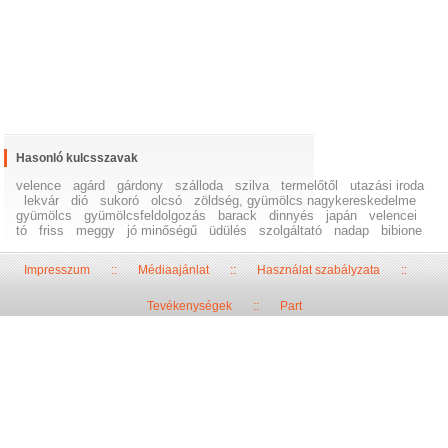
Hasonló kulcsszavak
velence
agárd
gárdony
szálloda
szilva
termelőtől
utazási iroda
lekvár
dió
sukoró
olcsó
zöldség, gyümölcs nagykereskedelme
gyümölcs
gyümölcsfeldolgozás
barack
dinnyés
japán
velencei
tó
friss
meggy
jó minőségű
üdülés
szolgáltató
nadap
bibione
Impresszum
::
Médiaajánlat
::
Használat szabályzata
::
Tevékenységek
::
Part