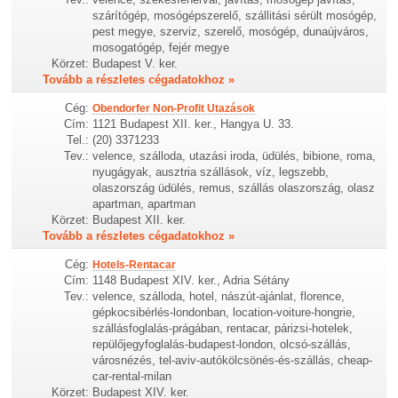
szárítógép, mosógépszerelő, szállitási sérült mosógép,
pest megye, szerviz, szerelő, mosógép, dunaújváros,
mosogatógép, fejér megye
Körzet:
Budapest V. ker.
Tovább a részletes cégadatokhoz »
Cég:
Obendorfer Non-Profit Utazások
Cím:
1121 Budapest XII. ker., Hangya U. 33.
Tel.:
(20) 3371233
Tev.:
velence, szálloda, utazási iroda, üdülés, bibione, roma,
nyugágyak, ausztria szállások, víz, legszebb,
olaszország üdülés, remus, szállás olaszország, olasz
apartman, apartman
Körzet:
Budapest XII. ker.
Tovább a részletes cégadatokhoz »
Cég:
Hotels-Rentacar
Cím:
1148 Budapest XIV. ker., Adria Sétány
Tev.:
velence, szálloda, hotel, nászút-ajánlat, florence,
gépkocsibérlés-londonban, location-voiture-hongrie,
szállásfoglalás-prágában, rentacar, párizsi-hotelek,
repülőjegyfoglalás-budapest-london, olcsó-szállás,
városnézés, tel-aviv-autókölcsönés-és-szállás, cheap-
car-rental-milan
Körzet:
Budapest XIV. ker.