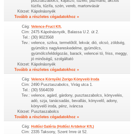
pusztaszabolcs, kajászó, tüzelő, pázmánd, akciós
tüzifa, tűzifa, szén, vereb, martonvásár
Körzet:
Kápolnásnyék
Tovább a részletes cégadatokhoz »
Cég:
Velence-Fruct Kft.
Cím:
2475 Kápolnásnyék, Balassa U.2. út 2.
Tel.:
(30) 9023568
Tev.:
velence, szilva, termelőtől, lekvár, dió, olcsó, zöldség,
gyümölcs nagykereskedelme, gyümölcs,
gyümölcsfeldolgozás, barack, velencei tó, friss, meggy,
jó minőségű, szolgáltató
Körzet:
Kápolnásnyék
Tovább a részletes cégadatokhoz »
Cég:
Velence Környéki Zorigo Könyvelö Iroda
Cím:
2490 Pusztaszabolcs, Virág utca 1.
Tel.:
(30) 5564039
Tev.:
velence, agárd, gárdony, pusztaszabolcs, könyvelés,
adó, szja, tanácsadás, bevallás, könyvelő, adony,
könyvelő iroda, pénz, iváncsa
Körzet:
Pusztaszabolcs
Tovább a részletes cégadatokhoz »
Cég:
Hollósi Galéria (Hollósi Artdekor Kft.)
Cím:
2335 Taksony, Szent Imre út 52.