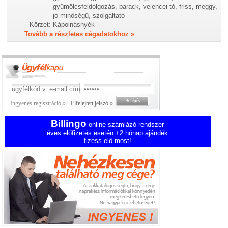
gyümölcsfeldolgozás, barack, velencei tó, friss, meggy,
jó minőségű, szolgáltató
Körzet:
Kápolnásnyék
Tovább a részletes cégadatokhoz »
Ingyenes regisztráció »
Elfelejtett jelszó »
Billingo
online számlázó rendszer
éves előfizetés esetén +2 hónap ajándék
fizess elő most!