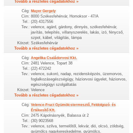
Tovább a részletes cégadatokhoz »
Cég:
Mayer Gergely
Cím:
8000 Székesfehérvár, Homoksor - 47/A
Tel.:
(20) 4317556
Tev.:
velence, agárd, gárdony, dinnyés, székesfehérvár,
javítás, telepítés, villanyszerelés, lakás, izó, fénycső,
szpot, kábel, világítás, lámpa
Körzet:
Székesfehérvár
Tovább a részletes cégadatokhoz »
Cég:
Angelika Családorvosi Kkt.
Cím:
2481 Velence, Topart 38
Tel.:
(22) 472242
Tev.:
velence, sukoró, nadap, rezidensképzés, üzemorvos,
foglalkozásegészségügy, háziorvosi ügyelet, háziorvos,
egészségügyi szolgáltatás
Körzet:
Velence
Tovább a részletes cégadatokhoz »
Cég:
Velence-Fruct Gyümölcstermesztő, Feldolgozó- és
Értékesítő Kft.
Cím:
2475 Kápolnásnyék, Balassa út 2
Tel.:
(30) 9023568
Tev.:
velence, szilva, termelőtől, lekvár, dió, olcsó, zöldség,
gyümölcs nagykereskedelme, gyümölcs,