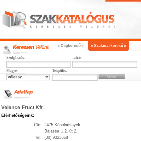
« Cégkereső »
« Szakmai kereső »
Szolgáltatás:
Leírás:
Megye:
Település:
Velence-Fruct Kft.
Elérhetőségeink:
Cím:
2475 Kápolnásnyék
Balassa U.2. út 2.
Tel.:
(30) 9023568