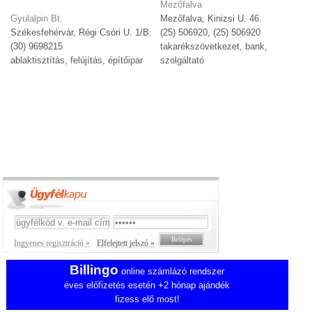
Mezőfalva
Gyulalpin Bt.
Mezőfalva, Kinizsi U. 46.
Székesfehérvár, Régi Csóri U. 1/B.
(25) 506920, (25) 506920
(30) 9698215
takarékszövetkezet, bank,
ablaktisztítás, felújítás, építőipar
szolgáltató
Ingyenes regisztráció »
Elfelejtett jelszó »
Billingo
online számlázó rendszer
éves előfizetés esetén +2 hónap ajándék
fizess elő most!