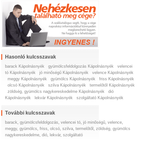
Hasonló kulcsszavak
barack Kápolnásnyék
gyümölcsfeldolgozás Kápolnásnyék
velencei
tó Kápolnásnyék
jó minőségű Kápolnásnyék
velence Kápolnásnyék
meggy Kápolnásnyék
gyümölcs Kápolnásnyék
friss Kápolnásnyék
olcsó Kápolnásnyék
szilva Kápolnásnyék
termelőtől Kápolnásnyék
zöldség, gyümölcs nagykereskedelme Kápolnásnyék
dió
Kápolnásnyék
lekvár Kápolnásnyék
szolgáltató Kápolnásnyék
További kulcsszavak
barack
,
gyümölcsfeldolgozás
,
velencei tó
,
jó minőségű
,
velence
,
meggy
,
gyümölcs
,
friss
,
olcsó
,
szilva
,
termelőtől
,
zöldség, gyümölcs
nagykereskedelme
,
dió
,
lekvár
,
szolgáltató