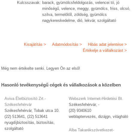
Kulcsszavak:
barack, gyümölcsfeldolgozás, velencei tó, jó
minőségű, velence, meggy, gyümölcs, friss, olcsó,
szilva, termelőtől, zöldség, gyümölcs
nagykereskedelme, dió, lekvár, szolgáltató
Kisajátítás >
Adatmódosítás >
Hibás adat jelentése >
Értékelje a vállalkozást >
Még nem értékelte senki. Legyen Ön az első!
Hasonló tevékenységű cégek és vállalkozások a közelben
Aviva Életbiztosító Zrt.-
Webszerk Internet-Hirdetési Bt.
Székesfehérvár
Székesfehérvár, -
Székesfehérvár, Tobak utca 10.
(20) 9340610
(22) 513641, (22) 513641
weblaptervezés, dizájgn, világháló
nyugdíjbiztosítás, biztosítás,
szolgáltató
Alba Takarékszövetkezet-