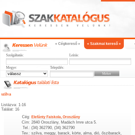
« Cégkereső »
« Szakmai kereső »
Szolgáltatás:
Leírás:
Megye:
Település:
szilva
Listázva: 1-16
Találat: 16
Cég:
Elefánty Faiskola, Oroszlány
Cím:
2840 Oroszlány, Madách Imre utca 5.
Tel.:
(34) 362790, (34) 362790
Tev.:
szilva, meggy, barack, körte, alma, dió, őszibarack,