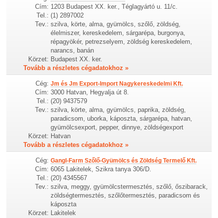
Cím:
1203 Budapest XX. ker., Téglagyártó u. 11/c.
Tel.:
(1) 2897002
Tev.:
szilva, körte, alma, gyümölcs, szőlő, zöldség,
élelmiszer, kereskedelem, sárgarépa, burgonya,
répagyökér, petrezselyem, zöldség kereskedelem,
narancs, banán
Körzet:
Budapest XX. ker.
Tovább a részletes cégadatokhoz »
Cég:
Jm és Jm Export-Import Nagykereskedelmi Kft.
Cím:
3000 Hatvan, Hegyalja út 8.
Tel.:
(20) 9437579
Tev.:
szilva, körte, alma, gyümölcs, paprika, zöldség,
paradicsom, uborka, káposzta, sárgarépa, hatvan,
gyümölcsexport, pepper, dinnye, zöldségexport
Körzet:
Hatvan
Tovább a részletes cégadatokhoz »
Cég:
Gangl-Farm Szőlő-Gyümölcs és Zöldség Termelő Kft.
Cím:
6065 Lakitelek, Szikra tanya 306/D.
Tel.:
(20) 4345567
Tev.:
szilva, meggy, gyümölcstermesztés, szőlő, őszibarack,
zöldségtermesztés, szőlőtermesztés, paradicsom és
káposzta
Körzet:
Lakitelek