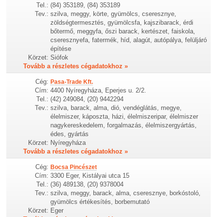
Tel.:
(84) 353189, (84) 353189
Tev.:
szilva, meggy, körte, gyümölcs, cseresznye,
zöldségtermesztés, gyümölcsfa, kajszibarack, érdi
bőtermő, meggyfa, őszi barack, kertészet, faiskola,
cseresznyefa, fatermék, híd, alagút, autópálya, felüljáró
építése
Körzet:
Siófok
Tovább a részletes cégadatokhoz »
Cég:
Pasa-Trade Kft.
Cím:
4400 Nyíregyháza, Eperjes u. 2/2.
Tel.:
(42) 249084, (20) 9442294
Tev.:
szilva, barack, alma, dió, vendéglátás, megye,
élelmiszer, káposzta, házi, élelmiszeripar, élelmiszer
nagykereskedelem, forgalmazás, élelmiszergyártás,
édes, gyártás
Körzet:
Nyíregyháza
Tovább a részletes cégadatokhoz »
Cég:
Bocsa Pincészet
Cím:
3300 Eger, Kistályai utca 15
Tel.:
(36) 489138, (20) 9378004
Tev.:
szilva, meggy, barack, alma, cseresznye, borkóstoló,
gyümölcs értékesítés, borbemutató
Körzet:
Eger