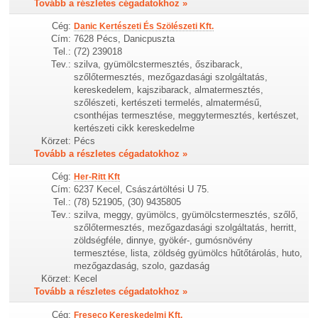
Tovább a részletes cégadatokhoz »
Cég:
Danic Kertészeti És Szölészeti Kft.
Cím:
7628 Pécs, Danicpuszta
Tel.:
(72) 239018
Tev.:
szilva, gyümölcstermesztés, őszibarack,
szőlőtermesztés, mezőgazdasági szolgáltatás,
kereskedelem, kajszibarack, almatermesztés,
szőlészeti, kertészeti termelés, almatermésű,
csonthéjas termesztése, meggytermesztés, kertészet,
kertészeti cikk kereskedelme
Körzet:
Pécs
Tovább a részletes cégadatokhoz »
Cég:
Her-Ritt Kft
Cím:
6237 Kecel, Császártöltési U 75.
Tel.:
(78) 521905, (30) 9435805
Tev.:
szilva, meggy, gyümölcs, gyümölcstermesztés, szőlő,
szőlőtermesztés, mezőgazdasági szolgáltatás, herritt,
zöldségféle, dinnye, gyökér-, gumósnövény
termesztése, lista, zöldség gyümölcs hűtőtárolás, huto,
mezőgazdaság, szolo, gazdaság
Körzet:
Kecel
Tovább a részletes cégadatokhoz »
Cég:
Freseco Kereskedelmi Kft.