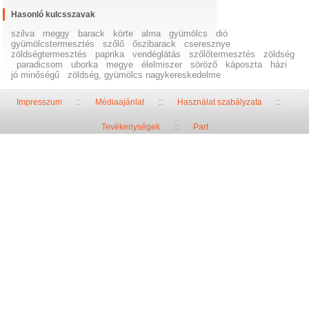
Hasonló kulcsszavak
szilva
meggy
barack
körte
alma
gyümölcs
dió
gyümölcstermesztés
szőlő
őszibarack
cseresznye
zöldségtermesztés
paprika
vendéglátás
szőlőtermesztés
zöldség
paradicsom
uborka
megye
élelmiszer
söröző
káposzta
házi
jó minőségű
zöldség, gyümölcs nagykereskedelme
Impresszum
::
Médiaajánlat
::
Használat szabályzata
::
Tevékenységek
::
Part