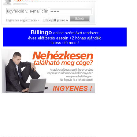
Ingyenes regisztráció »
Elfelejtett jelszó »
Billingo
online számlázó rendszer
éves előfizetés esetén +2 hónap ajándék
fizess elő most!