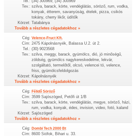
Tel.:
(34) 300969, (34) 300969
Tev.:
szilva, barack, körte, vendéglátás, söröző, rum, vodka,
konyak, étterem, savanyúság, ételek, pizza, csikós
tokány, cherry likőr, üdítők
Körzet:
Tatabánya
Tovább a részletes cégadatokhoz »
Cég:
Velence-Fruct Kft.
Cím:
2475 Kápolnásnyék, Balassa U.2. út 2.
Tel.:
(30) 9023568
Tev.:
szilva, meggy, barack, gyümölcs, dió, jó minőségű,
zöldség, gyümölcs nagykereskedelme, lekvár,
szolgáltató, termelőtől, olcsó, velencei tó, velence,
friss, gyümölcsfeldolgozás
Körzet:
Kápolnásnyék
Tovább a részletes cégadatokhoz »
Cég:
Félidő Söröző
Cím:
3599 Sajószöged, Petőfi út 1/B
Tev.:
szilva, barack, körte, vendéglátás, megye, söröző, házi,
rum, vodka, konyak, édes, invision, video, fotó, kaland
Körzet:
Sajószöged
Tovább a részletes cégadatokhoz »
Cég:
Dombi Tech 2000 Bt
Cím:
8600 Siófok, Bihari u. 33.