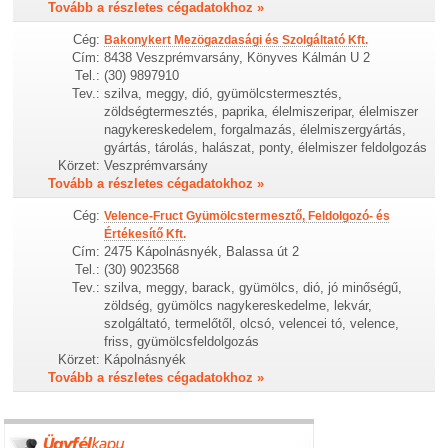
Tovább a részletes cégadatokhoz »
Cég:
Bakonykert Mezögazdasági és Szolgáltató Kft.
Cím:
8438 Veszprémvarsány, Könyves Kálmán U 2
Tel.:
(30) 9897910
Tev.:
szilva, meggy, dió, gyümölcstermesztés,
zöldségtermesztés, paprika, élelmiszeripar, élelmiszer
nagykereskedelem, forgalmazás, élelmiszergyártás,
gyártás, tárolás, halászat, ponty, élelmiszer feldolgozás
Körzet:
Veszprémvarsány
Tovább a részletes cégadatokhoz »
Cég:
Velence-Fruct Gyümölcstermesztő, Feldolgozó- és
Értékesítő Kft.
Cím:
2475 Kápolnásnyék, Balassa út 2
Tel.:
(30) 9023568
Tev.:
szilva, meggy, barack, gyümölcs, dió, jó minőségű,
zöldség, gyümölcs nagykereskedelme, lekvár,
szolgáltató, termelőtől, olcsó, velencei tó, velence,
friss, gyümölcsfeldolgozás
Körzet:
Kápolnásnyék
Tovább a részletes cégadatokhoz »