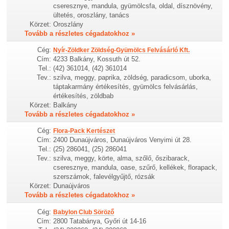
cseresznye, mandula, gyümölcsfa, oldal, dísznövény,
ültetés, oroszlány, tanács
Körzet:
Oroszlány
Tovább a részletes cégadatokhoz »
Cég:
Nyír-Zöldker Zöldség-Gyümölcs Felvásárló Kft.
Cím:
4233 Balkány, Kossuth út 52.
Tel.:
(42) 361014, (42) 361014
Tev.:
szilva, meggy, paprika, zöldség, paradicsom, uborka,
táptakarmány értékesítés, gyümölcs felvásárlás,
értékesítés, zöldbab
Körzet:
Balkány
Tovább a részletes cégadatokhoz »
Cég:
Flora-Pack Kertészet
Cím:
2400 Dunaújváros, Dunaújváros Venyimi út 28.
Tel.:
(25) 286041, (25) 286041
Tev.:
szilva, meggy, körte, alma, szőlő, őszibarack,
cseresznye, mandula, oase, szűrő, kellékek, florapack,
szerszámok, falevélgyűjtő, rózsák
Körzet:
Dunaújváros
Tovább a részletes cégadatokhoz »
Cég:
Babylon Club Söröző
Cím:
2800 Tatabánya, Győri út 14-16