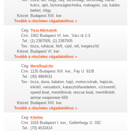
kulcs, ajtó, biztonságtechnika, mahagóni, zár, kaldor,
beltéri, tölgy
Körzet:
Budapest XIII. ker.
Tovább a részletes cégadatokhoz »
Cég:
Tisza Márkabolt
Cím:
1062 Budapest VI. ker., Váci út 1-3.
Tel.:
(1) 2387505, (1) 2387505
Tev.:
tisza, ruházat, férfi, cipő, női, kiegészítő
Körzet:
Budapest VI. ker.
Tovább a részletes cégadatokhoz »
Cég:
Mentőhajó.Hu
Cím:
1135 Budapest XIII. ker., Fáy U. 91/B
Tel.:
(30) 4884531
Tev.:
tisza, duna, balaton, hajó, motorcsónak, hajózás,
kikötő, versadock, katasztrófavédelem, vízimentő,
speed boat, mentőbúvár, rescue boat, mentőkötél,
arimar seapioneer 650
Körzet:
Budapest XIII. ker.
Tovább a részletes cégadatokhoz »
Cég:
Kiteline
Cím:
1016 Budapest I. ker., Gellérthegy U. 33C
Tel.:
(70) 4532414