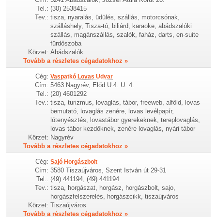
Tel.:
(30) 2538415
Tev.:
tisza, nyaralás, üdülés, szállás, motorcsónak,
szálláshely, Tisza-tó, biliárd, karaoke, abádszalóki
szállás, magánszállás, szalók, faház, darts, en-suite
fürdőszoba
Körzet:
Abádszalók
Tovább a részletes cégadatokhoz »
Cég:
Vaspatkó Lovas Udvar
Cím:
5463 Nagyrév, Előd U.4. U. 4.
Tel.:
(20) 4601292
Tev.:
tisza, turizmus, lovaglás, tábor, freeweb, alföld, lovas
bemutató, lovaglás zenére, lovas levélpapír,
lótenyésztés, lovastábor gyerekeknek, tereplovaglás,
lovas tábor kezdőknek, zenére lovaglás, nyári tábor
Körzet:
Nagyrév
Tovább a részletes cégadatokhoz »
Cég:
Sajó Horgászbolt
Cím:
3580 Tiszaújváros, Szent István út 29-31
Tel.:
(49) 441194, (49) 441194
Tev.:
tisza, horgászat, horgász, horgászbolt, sajo,
horgászfelszerelés, horgászcikk, tiszaújváros
Körzet:
Tiszaújváros
Tovább a részletes cégadatokhoz »