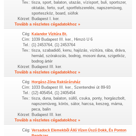
Tev.:
tisza, sport, balaton, utazás, vízisport, buli, sportszer,
oktatás, ferto, surf, sportfelszerelés, napszemüveg,
sporteszköz, board, siófok
Körzet:
Budapest I. ker.
Tovább a részletes cégadatokhoz »
Cég:
Kalandor Vízitúra Bt.
Cím:
1039 Budapest III. ker., Himzö U 6
Tel.:
(1) 2453764, (1) 2453764
Tev.:
tisza, szabadidő, kenu, hajózás, vizitúra, rába, dráva,
hernád, szórakozás, bodrog, mosoni duna, szigetköz,
bodrog ártér
Körzet:
Budapest III. ker.
Tovább a részletes cégadatokhoz »
Cég:
Horgász-Zóna Raktáráruház
Cím:
1033 Budapest III. ker., Szentendrei út 89-93
Tel.:
(12) 405454, (1) 2405454
Tev.:
tisza, duna, balaton, süllő, csuka, ponty, horgászbolt,
napszemüveg, körös, sátor, harcsa, keszeg, márna,
peca, balin
Körzet:
Budapest III. ker.
Tovább a részletes cégadatokhoz »
Cég:
Versadock Elemekből Álló Vízen Úszó Dokk, És Ponton
Rendszer