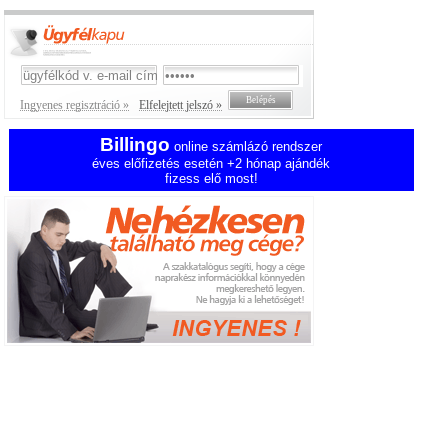
Ingyenes regisztráció »
Elfelejtett jelszó »
Billingo
online számlázó rendszer
éves előfizetés esetén +2 hónap ajándék
fizess elő most!