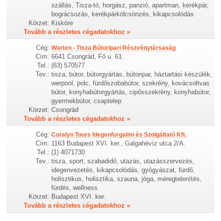
szállás, Tisza-tó, horgász, panzió, apartman, kerékpár,
bográcsozás, kerékpárkölcsönzés, kikapcsolódás
Körzet:
Kisköre
Tovább a részletes cégadatokhoz »
Cég:
Warten - Tisza Bútoripari Részvénytársaság
Cím:
6641 Csongrád, Fő u. 61.
Tel.:
(63) 570577
Tev.:
tisza, bútor, bútorgyártás, bútoripar, háztartási készülék,
werpool, polc, fürdőszobabútor, szekrény, kovácsoltvas
bútor, konyhabútorgyártás, cipősszekrény, konyhabútor,
gyermekbútor, csaptelep
Körzet:
Csongrád
Tovább a részletes cégadatokhoz »
Cég:
Coralyn Tours Idegenforgalmi és Szolgáltató Kft.
Cím:
1163 Budapest XVI. ker., Galgahévíz utca 2/A.
Tel.:
(1) 4071730
Tev.:
tisza, sport, szabadidő, utazás, utazásszervezés,
idegenvezetés, kikapcsolódás, gyógyászat, fürdő,
holisztikus, holisztika, szauna, jóga, méregtelenítés,
fürdés, wellness
Körzet:
Budapest XVI. ker.
Tovább a részletes cégadatokhoz »