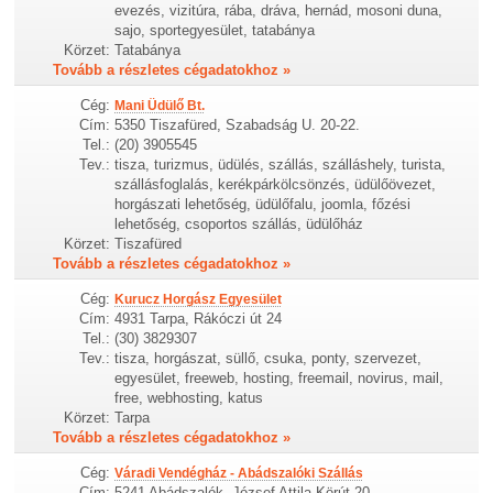
evezés, vizitúra, rába, dráva, hernád, mosoni duna,
sajo, sportegyesület, tatabánya
Körzet:
Tatabánya
Tovább a részletes cégadatokhoz »
Cég:
Mani Üdülő Bt.
Cím:
5350 Tiszafüred, Szabadság U. 20-22.
Tel.:
(20) 3905545
Tev.:
tisza, turizmus, üdülés, szállás, szálláshely, turista,
szállásfoglalás, kerékpárkölcsönzés, üdülőövezet,
horgászati lehetőség, üdülőfalu, joomla, főzési
lehetőség, csoportos szállás, üdülőház
Körzet:
Tiszafüred
Tovább a részletes cégadatokhoz »
Cég:
Kurucz Horgász Egyesület
Cím:
4931 Tarpa, Rákóczi út 24
Tel.:
(30) 3829307
Tev.:
tisza, horgászat, süllő, csuka, ponty, szervezet,
egyesület, freeweb, hosting, freemail, novirus, mail,
free, webhosting, katus
Körzet:
Tarpa
Tovább a részletes cégadatokhoz »
Cég:
Váradi Vendégház - Abádszalóki Szállás
Cím:
5241 Abádszalók, József Attila Körút 20.