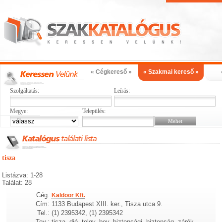
« Cégkereső »
« Szakmai kereső »
Szolgáltatás:
Leírás:
Megye:
Település:
tisza
Listázva: 1-28
Találat: 28
Cég:
Kaldoor Kft.
Cím:
1133 Budapest XIII. ker., Tisza utca 9.
Tel.:
(1) 2395342, (1) 2395342
Tev.:
tisza, dió, tolgy, bey, biztonsági, biztonság, zárók,