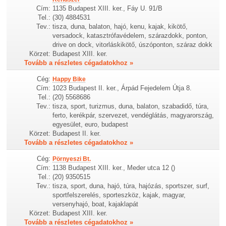
Cím:
1135 Budapest XIII. ker., Fáy U. 91/B
Tel.:
(30) 4884531
Tev.:
tisza, duna, balaton, hajó, kenu, kajak, kikötő,
versadock, katasztrófavédelem, szárazdokk, ponton,
drive on dock, vitorláskikötő, úszóponton, száraz dokk
Körzet:
Budapest XIII. ker.
Tovább a részletes cégadatokhoz »
Cég:
Happy Bike
Cím:
1023 Budapest II. ker., Árpád Fejedelem Útja 8.
Tel.:
(20) 5568686
Tev.:
tisza, sport, turizmus, duna, balaton, szabadidő, túra,
ferto, kerékpár, szervezet, vendéglátás, magyarország,
egyesület, euro, budapest
Körzet:
Budapest II. ker.
Tovább a részletes cégadatokhoz »
Cég:
Pörnyeszi Bt.
Cím:
1138 Budapest XIII. ker., Meder utca 12 ()
Tel.:
(20) 9350515
Tev.:
tisza, sport, duna, hajó, túra, hajózás, sportszer, surf,
sportfelszerelés, sporteszköz, kajak, magyar,
versenyhajó, boat, kajaklapát
Körzet:
Budapest XIII. ker.
Tovább a részletes cégadatokhoz »