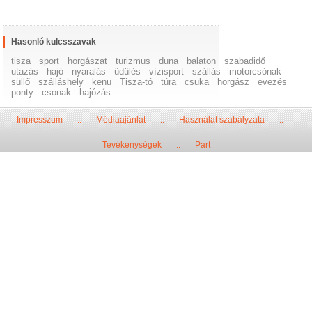
Hasonló kulcsszavak
tisza
sport
horgászat
turizmus
duna
balaton
szabadidő
utazás
hajó
nyaralás
üdülés
vízisport
szállás
motorcsónak
süllő
szálláshely
kenu
Tisza-tó
túra
csuka
horgász
evezés
ponty
csonak
hajózás
Impresszum
::
Médiaajánlat
::
Használat szabályzata
::
Tevékenységek
::
Part