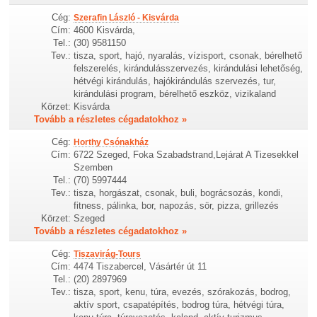
Cég:
Szerafin László - Kisvárda
Cím:
4600 Kisvárda,
Tel.:
(30) 9581150
Tev.:
tisza, sport, hajó, nyaralás, vízisport, csonak, bérelhető
felszerelés, kirándulásszervezés, kirándulási lehetőség,
hétvégi kirándulás, hajókirándulás szervezés, tur,
kirándulási program, bérelhető eszköz, vizikaland
Körzet:
Kisvárda
Tovább a részletes cégadatokhoz »
Cég:
Horthy Csónakház
Cím:
6722 Szeged, Foka Szabadstrand,Lejárat A Tizesekkel
Szemben
Tel.:
(70) 5997444
Tev.:
tisza, horgászat, csonak, buli, bográcsozás, kondi,
fitness, pálinka, bor, napozás, sör, pizza, grillezés
Körzet:
Szeged
Tovább a részletes cégadatokhoz »
Cég:
Tiszavirág-Tours
Cím:
4474 Tiszabercel, Vásártér út 11
Tel.:
(20) 2897969
Tev.:
tisza, sport, kenu, túra, evezés, szórakozás, bodrog,
aktív sport, csapatépítés, bodrog túra, hétvégi túra,