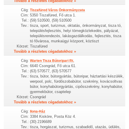
Tovább a részletes cégadatokhoz »
Cég:
Tiszafüred Város Önkormányzata
Cím:
5350 Tiszafüred, Fő utca 1.
Tel.:
(59) 510500, (59) 510500
Tev.:
tisza, sport, turizmus, oktatás, önkormányzat, tisza tó,
településfejlesztés, helyi tömegközlekedés, pályázat,
településrendezés, lakásgazdálkodás, fejlesztés, tisza
tó fővárosa, munkaügyi központ, köztiszt
Körzet:
Tiszafüred
Tovább a részletes cégadatokhoz »
Cég:
Warten Tisza Bútoripari Rt.
Cím:
6640 Csongrád, Fő utca 61.
Tel.:
(63) 570577, (63) 570577
Tev.:
tisza, bútor, bútorgyártás, bútoripar, háztartási készülék,
werpool, polc, fürdőszobabútor, szekrény, kovácsoltvas
bútor, konyhabútorgyártás, cipősszekrény, konyhabútor,
gyermekbútor, csaptelep
Körzet:
Csongrád
Tovább a részletes cégadatokhoz »
Cég:
Ilona-Ház
Cím:
3384 Kisköre, Posta Köz 4.
Tel.:
(30) 2196689
Tev.:
tisza, horgászat, turizmus, szabadidő, utazás, üdülés,