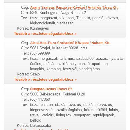
Cég:
Arany Szarvas Panzió és Kávézó / Antal és Társa Kft.
Cím:
5340 Kunhegyes, Nagy S. utca 2.
Tev.:
tisza, horgászat, vízisport, Tisza-tó, panzió, kávézó,
légkondicionált, vadászat
Körzet:
Kunhegyes
Tovább a részletes cégadatokhoz »
Cég:
Alcsi-Holt-Tisza Szabadidő Központ / Nairam Kft.
Cím:
5081 Szajol, külterület 096/8. hrsz.
Tel.:
(56) 599399
Tev.:
tisza, horgászat, turizmus, szabadidő, utazás, nyaralás,
üdülés, szállás, szálláshely, panzió, apartman,
lovaglás, kemping, fesztivál, vendéglátás
Körzet:
Szajol
Tovább a részletes cégadatokhoz »
Cég:
Hungaro-Helios Travel Bt.
Cím:
5600 Békéscsaba, Földvári U 20
Tel.:
(66) 447050
Tev.:
tisza, balaton, utazás, evezés, utazásszervezés,
idegenvezetés, szállásfoglalás, körös, külföld, lakás,
travel, vadvizi, flying fox, tengerpart, repülőjegyek,
belföld
Körzet:
Békéscsaba