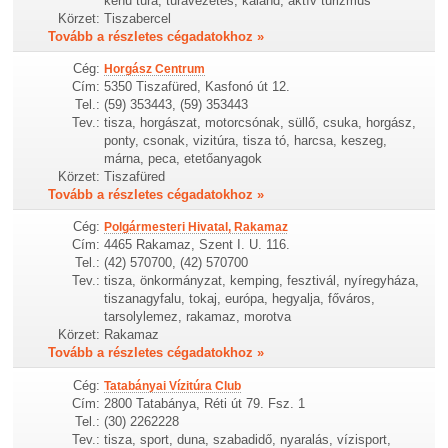
kenu túra, túravezetés, kaland, aktív turizmus
Körzet:
Tiszabercel
Tovább a részletes cégadatokhoz »
Cég:
Horgász Centrum
Cím:
5350 Tiszafüred, Kasfonó út 12.
Tel.:
(59) 353443, (59) 353443
Tev.:
tisza, horgászat, motorcsónak, süllő, csuka, horgász,
ponty, csonak, vizitúra, tisza tó, harcsa, keszeg,
márna, peca, etetőanyagok
Körzet:
Tiszafüred
Tovább a részletes cégadatokhoz »
Cég:
Polgármesteri Hivatal, Rakamaz
Cím:
4465 Rakamaz, Szent I. U. 116.
Tel.:
(42) 570700, (42) 570700
Tev.:
tisza, önkormányzat, kemping, fesztivál, nyíregyháza,
tiszanagyfalu, tokaj, európa, hegyalja, főváros,
tarsolylemez, rakamaz, morotva
Körzet:
Rakamaz
Tovább a részletes cégadatokhoz »
Cég:
Tatabányai Vízitúra Club
Cím:
2800 Tatabánya, Réti út 79. Fsz. 1
Tel.:
(30) 2262228
Tev.:
tisza, sport, duna, szabadidő, nyaralás, vízisport,