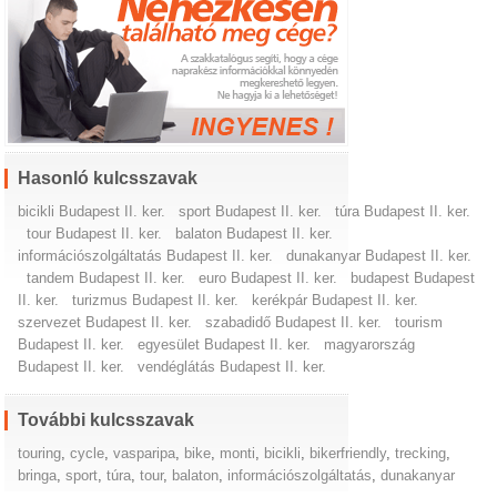
Hasonló kulcsszavak
bicikli Budapest II. ker.
sport Budapest II. ker.
túra Budapest II. ker.
tour Budapest II. ker.
balaton Budapest II. ker.
információszolgáltatás Budapest II. ker.
dunakanyar Budapest II. ker.
tandem Budapest II. ker.
euro Budapest II. ker.
budapest Budapest
II. ker.
turizmus Budapest II. ker.
kerékpár Budapest II. ker.
szervezet Budapest II. ker.
szabadidő Budapest II. ker.
tourism
Budapest II. ker.
egyesület Budapest II. ker.
magyarország
Budapest II. ker.
vendéglátás Budapest II. ker.
További kulcsszavak
touring
,
cycle
,
vasparipa
,
bike
,
monti
,
bicikli
,
bikerfriendly
,
trecking
,
bringa
,
sport
,
túra
,
tour
,
balaton
,
információszolgáltatás
,
dunakanyar