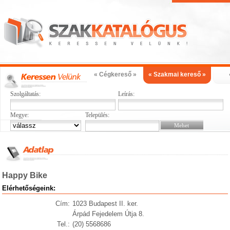
« Cégkereső »
« Szakmai kereső »
Szolgáltatás:
Leírás:
Megye:
Település:
Happy Bike
Elérhetőségeink:
Cím:
1023 Budapest II. ker.
Árpád Fejedelem Útja 8.
Tel.:
(20) 5568686