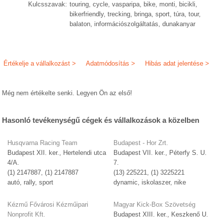
Kulcsszavak:
touring, cycle, vasparipa, bike, monti, bicikli,
bikerfriendly, trecking, bringa, sport, túra, tour,
balaton, információszolgáltatás, dunakanyar
Értékelje a vállalkozást >
Adatmódosítás >
Hibás adat jelentése >
Még nem értékelte senki. Legyen Ön az első!
Hasonló tevékenységű cégek és vállalkozások a közelben
Husqvarna Racing Team
Budapest - Hor Zrt.
Budapest XII. ker., Hertelendi utca
Budapest VII. ker., Péterfy S. U.
4/A.
7.
(1) 2147887, (1) 2147887
(13) 225221, (1) 3225221
autó, rally, sport
dynamic, iskolaszer, nike
Kézmű Fővárosi Kézműipari
Magyar Kick-Box Szövetség
Nonprofit Kft.
Budapest XIII. ker., Keszkenő U.