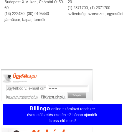
Budapest XIV. ker., Csömöri út 50-
20.
60
(1) 2371700, (1) 2371700
(14) 222430, (30) 9195440
szövetség, szervezet, egyesület
járműipar, faipar, termék
Ingyenes regisztráció »
Elfelejtett jelszó »
Billingo
online számlázó rendszer
éves előfizetés esetén +2 hónap ajándék
fizess elő most!