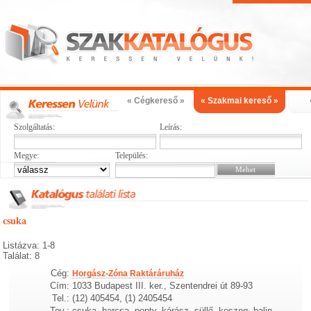
« Cégkereső »
« Szakmai kereső »
Szolgáltatás:
Leírás:
Megye:
Település:
csuka
Listázva: 1-8
Találat: 8
Cég:
Horgász-Zóna Raktáráruház
Cím:
1033 Budapest III. ker., Szentendrei út 89-93
Tel.:
(12) 405454, (1) 2405454
Tev.:
csuka, harcsa, ponty, kárász, süllő, keszeg, balin,