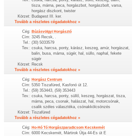
tisza, márna, peca, horgászbot, horgászbolt, varsa,
horgász diszkont, twister
Körzet:
Budapest III. ker.
Tovább a részletes cégadatokhoz »
Cég:
Búzásvölgyi Horgásztó
Cím:
3245 Recsk, .
Tel.:
(30) 5033579
Tev.:
csuka, harcsa, ponty, kárász, keszeg, amúr, horgászat,
balin, busa, márna, sügér, hal, süllo, naphal, fekete
sügér
Körzet:
Recsk
Tovább a részletes cégadatokhoz »
Cég:
Horgász Centrum
Cím:
5350 Tiszafüred, Kasfonó út 12.
Tel.:
(59) 353443, (59) 353443
Tev.:
csuka, harcsa, ponty, süllő, keszeg, horgászat, tisza,
márna, peca, csonak, halászat, hal, motorcsónak,
csalik széles választéka, csónakkölcsönzés
Körzet:
Tiszafüred
Tovább a részletes cégadatokhoz »
Cég:
Ho-Hó Tó Horgászparadicsom Kecskemét
Cím:
6000 Kecskemét, Mártirok Útja 44-Es út E