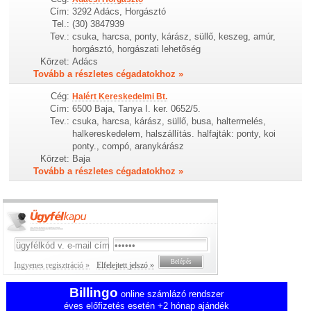
Cím:
3292 Adács, Horgásztó
Tel.:
(30) 3847939
Tev.:
csuka, harcsa, ponty, kárász, süllő, keszeg, amúr,
horgásztó, horgászati lehetőség
Körzet:
Adács
Tovább a részletes cégadatokhoz »
Cég:
Halért Kereskedelmi Bt.
Cím:
6500 Baja, Tanya I. ker. 0652/5.
Tev.:
csuka, harcsa, kárász, süllő, busa, haltermelés,
halkereskedelem, halszállítás. halfajták: ponty, koi
ponty., compó, aranykárász
Körzet:
Baja
Tovább a részletes cégadatokhoz »
Ingyenes regisztráció »
Elfelejtett jelszó »
Billingo
online számlázó rendszer
éves előfizetés esetén +2 hónap ajándék