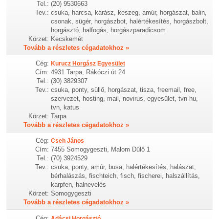
Tel.:
(20) 9530663
Tev.:
csuka, harcsa, kárász, keszeg, amúr, horgászat, balin,
csonak, sügér, horgászbot, halértékesítés, horgászbolt,
horgásztó, halfogás, horgászparadicsom
Körzet:
Kecskemét
Tovább a részletes cégadatokhoz »
Cég:
Kurucz Horgász Egyesület
Cím:
4931 Tarpa, Rákóczi út 24
Tel.:
(30) 3829307
Tev.:
csuka, ponty, süllő, horgászat, tisza, freemail, free,
szervezet, hosting, mail, novirus, egyesület, tvn hu,
tvn, katus
Körzet:
Tarpa
Tovább a részletes cégadatokhoz »
Cég:
Cseh János
Cím:
7455 Somogygeszti, Malom Dűlő 1
Tel.:
(70) 3924529
Tev.:
csuka, ponty, amúr, busa, halértékesítés, halászat,
bérhalászás, fischteich, fisch, fischerei, halszállítás,
karpfen, halnevelés
Körzet:
Somogygeszti
Tovább a részletes cégadatokhoz »
Cég:
Adácsi Horgásztó