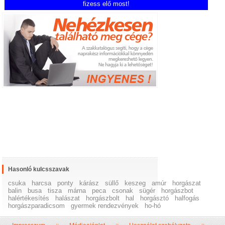
fizess elő most!
Hasonló kulcsszavak
csuka
harcsa
ponty
kárász
süllő
keszeg
amúr
horgászat
balin
busa
tisza
márna
peca
csonak
sügér
horgászbot
halértékesítés
halászat
horgászbolt
hal
horgásztó
halfogás
horgászparadicsom
gyermek rendezvények
ho-hó