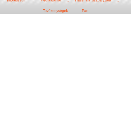
Impresszum
::
Médiaajánlat
::
Használat szabályzata
::
Tevékenységek
::
Part