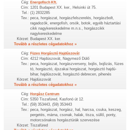
Cég:
Energofisch Kft.
Cím:
1201 Budapest XX. ker., Helsinki út 75.
Tel.:
(1) 2832285
Tev.:
peca, horgászat, horgászfelszerelés, horgászbolt,
ragadozók, energofish, orsók, botok, egyéb háztartási
cikk nagykereskedelme m.n.s., horgászcikk
nagykereskedelme
Körzet:
Budapest XX. ker.
Tovább a részletes cégadatokhoz »
Cég:
Füzes Horgásztó Hajdúszovát
Cím:
4212 Hajdúszovát, Nagymező Dülő
Tev.:
peca, horgászat, horgászverseny, bojlis, bojlizás, füzes
tó, horgásztó, éjszakai horgászat, horgásztó hajdú-
bihar, hajdúszovát, horgásztó debrecen, pihenés
Körzet:
Hajdúszovát
Tovább a részletes cégadatokhoz »
Cég:
Horgász Centrum
Cím:
5350 Tiszafüred, Kasfonó út 12.
Tel.:
(59) 353443, (59) 353443
Tev.:
peca, horgászat, horgász, hal, harcsa, csuka, keszeg,
pergetés, márna, csonak, halak, tisza, süllő, ponty,
motorcsónakos horgásztúrák szervezése
Körzet:
Tiszafüred