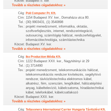
Körzet:
Budapest II. ker.
Tovább a részletes cégadatokhoz »
Cég:
Poli Computer Pc Kft.
Cím:
1154 Budapest XV. ker., Domaháza utca 80.
Tel.:
(30) 9903431, (1) 3540898
Tev.:
projekt menedzsment, informatika, oktatás,
szoftverfejlesztés, internet, rendszerintegráció,
outsourcing, számítógép hálózat, rendszerfelügyelet,
információtechnológia, számítástechnika
Körzet:
Budapest XV. ker.
Tovább a részletes cégadatokhoz »
Cég:
Iko Production Média Kft.
Cím:
1222 Budapest XXII. ker., Nagytétényi út 29
Tel.:
(1) 3714490
Tev.:
projekt menedzsment, telekommunikációs hálózat,
telekommunikációs rendszer kivitelezés, segélyhívó
rendszer, távközléstechnika elektromos kábel,
alkatrész, fém, szerszám, lengőkábel, hálózatépítési
anyag, kábeltelevízió, kábelcsatorna, híradástechnikai
kábel, telefonkábel, kábelcsatlakozó
Körzet:
Budapest XXII. ker.
Tovább a részletes cégadatokhoz »
Cég:
Teliasonera International Carrier Hungaria Távlözlési Kft.