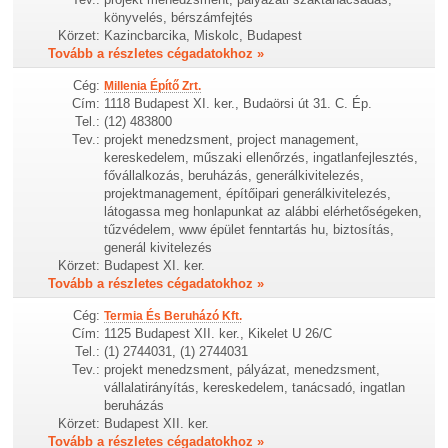
könyvelés, bérszámfejtés
Körzet:
Kazincbarcika, Miskolc, Budapest
Tovább a részletes cégadatokhoz »
Cég:
Millenia Építő Zrt.
Cím:
1118 Budapest XI. ker., Budaörsi út 31. C. Ép.
Tel.:
(12) 483800
Tev.:
projekt menedzsment, project management,
kereskedelem, műszaki ellenőrzés, ingatlanfejlesztés,
fővállalkozás, beruházás, generálkivitelezés,
projektmanagement, építőipari generálkivitelezés,
látogassa meg honlapunkat az alábbi elérhetőségeken,
tűzvédelem, www épület fenntartás hu, biztosítás,
generál kivitelezés
Körzet:
Budapest XI. ker.
Tovább a részletes cégadatokhoz »
Cég:
Termia És Beruházó Kft.
Cím:
1125 Budapest XII. ker., Kikelet U 26/C
Tel.:
(1) 2744031, (1) 2744031
Tev.:
projekt menedzsment, pályázat, menedzsment,
vállalatirányítás, kereskedelem, tanácsadó, ingatlan
beruházás
Körzet:
Budapest XII. ker.
Tovább a részletes cégadatokhoz »