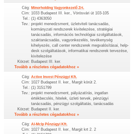
Cég:
Minorholding Vagyonkezelő Zrt.
Cím:
1033 Budapest III. ker., Vörösvári út 103-105
Tel.:
(1) 4363050
Tev.:
projekt menedzsment, üzletviteli tanácsadás,
kormányzati rendszerek kivitelezése, stratégiai
tanácsadás, információs technológiai szolgáltatások,
szaktanácsadás, vagyonkezelés, tevékenység
kihelyezés, call center rendszerek megvalósításai, help-
desk szolgáltatások, informatikai rendszerek tervezése,
kivitelezése
Körzet:
Budapest III. ker.
Tovább a részletes cégadatokhoz »
Cég:
Active Invest Pénzügyi Kft.
Cím:
1027 Budapest II. ker., Margit körút 2.
Tel.:
(1) 3151799
Tev.:
projekt menedzsment, pályázatírás, ingatlan
értékbecslés, hitelek, üzleti tervek, pénzügyi
tanácsadás, pénzügyi szolgáltatás, tanácsadás
Körzet:
Budapest II. ker.
Tovább a részletes cégadatokhoz »
Cég:
Al-Mclp Pénzügyi Kft.
Cím:
1027 Budapest II. ker., Margit krt 2. 2