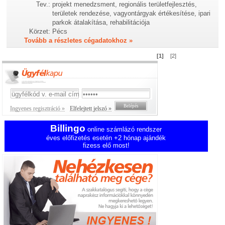
Tev.:
projekt menedzsment, regionális területfejlesztés,
területek rendezése, vagyontárgyak értékesítése, ipari
parkok átalakítása, rehabilitációja
Körzet:
Pécs
Tovább a részletes cégadatokhoz »
[1]
[2]
Ingyenes regisztráció »
Elfelejtett jelszó »
Billingo
online számlázó rendszer
éves előfizetés esetén +2 hónap ajándék
fizess elő most!