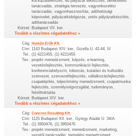
kockázatelemzés, eu pályázat elkészítés, befektetési
tanácsadás, stratégia tervezés, vagyonkezelési
tanácsadás, vagyonhasznosítás, adóhatósági
képviselet, pályázatkidolgozás, uniós pályázatkészítés,
adótanácsadás
Körzet:
Budapest VII. ker.
Tovább a részletes cégadatokhoz »
Cég:
Humán Erők Kft.
Cím:
1143 Budapest XIV. ker., Gizella U. 42-44, II/
Tel.:
(1) 4221455, (1) 4221455
Tev.:
projekt menedzsment, képzés, e-learning,
vezetésfejlesztés, kommunikáció fejlesztés,
konferenciahelyszín, toborzás, kutatási és kulturális
szervezet, szervezetfejlesztés, vállalkozásfejlesztés
csapatépítés, teljesítmény menedzsment, csapatmunka
fejlesztés, személyiségvizsgálat, tudományos,
felnőttoktatás
Körzet:
Budapest XIV. ker.
Tovább a részletes cégadatokhoz »
Cég:
Concreo Resulting Kft.
Cím:
1125 Budapest XII. ker., György Aladár U. 34/A.
Tel.:
(1) 3950476, (1) 3950476
Tev.:
projekt menedzsment, menedzsment, marketing,
vezetői tanácsadás, termelési menedzsment,