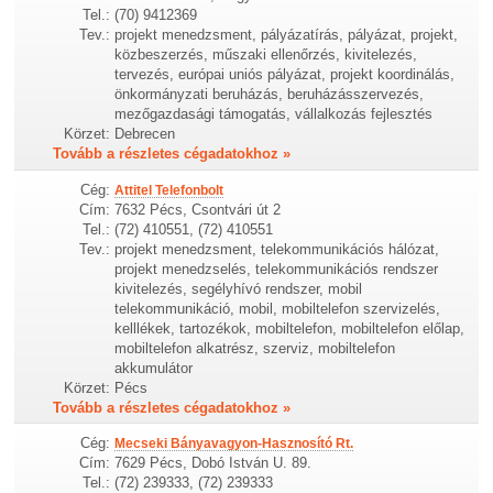
Tel.:
(70) 9412369
Tev.:
projekt menedzsment, pályázatírás, pályázat, projekt,
közbeszerzés, műszaki ellenőrzés, kivitelezés,
tervezés, európai uniós pályázat, projekt koordinálás,
önkormányzati beruházás, beruházásszervezés,
mezőgazdasági támogatás, vállalkozás fejlesztés
Körzet:
Debrecen
Tovább a részletes cégadatokhoz »
Cég:
Attitel Telefonbolt
Cím:
7632 Pécs, Csontvári út 2
Tel.:
(72) 410551, (72) 410551
Tev.:
projekt menedzsment, telekommunikációs hálózat,
projekt menedzselés, telekommunikációs rendszer
kivitelezés, segélyhívó rendszer, mobil
telekommunikáció, mobil, mobiltelefon szervizelés,
kelllékek, tartozékok, mobiltelefon, mobiltelefon előlap,
mobiltelefon alkatrész, szerviz, mobiltelefon
akkumulátor
Körzet:
Pécs
Tovább a részletes cégadatokhoz »
Cég:
Mecseki Bányavagyon-Hasznosító Rt.
Cím:
7629 Pécs, Dobó István U. 89.
Tel.:
(72) 239333, (72) 239333