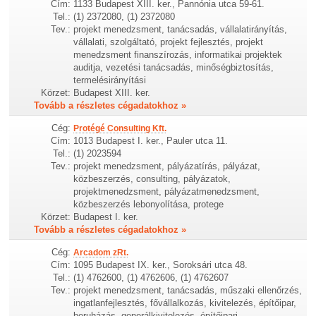
Cím:
1133 Budapest XIII. ker., Pannónia utca 59-61.
Tel.:
(1) 2372080, (1) 2372080
Tev.:
projekt menedzsment, tanácsadás, vállalatirányítás,
vállalati, szolgáltató, projekt fejlesztés, projekt
menedzsment finanszírozás, informatikai projektek
auditja, vezetési tanácsadás, minőségbiztosítás,
termelésirányítási
Körzet:
Budapest XIII. ker.
Tovább a részletes cégadatokhoz »
Cég:
Protégé Consulting Kft.
Cím:
1013 Budapest I. ker., Pauler utca 11.
Tel.:
(1) 2023594
Tev.:
projekt menedzsment, pályázatírás, pályázat,
közbeszerzés, consulting, pályázatok,
projektmenedzsment, pályázatmenedzsment,
közbeszerzés lebonyolítása, protege
Körzet:
Budapest I. ker.
Tovább a részletes cégadatokhoz »
Cég:
Arcadom zRt.
Cím:
1095 Budapest IX. ker., Soroksári utca 48.
Tel.:
(1) 4762600, (1) 4762606, (1) 4762607
Tev.:
projekt menedzsment, tanácsadás, műszaki ellenőrzés,
ingatlanfejlesztés, fővállalkozás, kivitelezés, építőipar,
beruházás, generálkivitelezés, építőipari