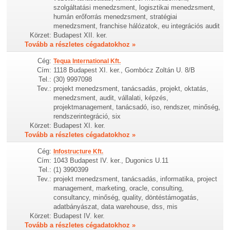
szolgáltatási menedzsment, logisztikai menedzsment,
humán erőforrás menedzsment, stratégiai
menedzsment, franchise hálózatok, eu integrációs audit
Körzet:
Budapest XII. ker.
Tovább a részletes cégadatokhoz »
Cég:
Tequa International Kft.
Cím:
1118 Budapest XI. ker., Gombócz Zoltán U. 8/B
Tel.:
(30) 9997098
Tev.:
projekt menedzsment, tanácsadás, projekt, oktatás,
menedzsment, audit, vállalati, képzés,
projektmanagement, tanácsadó, iso, rendszer, minőség,
rendszerintegráció, six
Körzet:
Budapest XI. ker.
Tovább a részletes cégadatokhoz »
Cég:
Infostructure Kft.
Cím:
1043 Budapest IV. ker., Dugonics U.11
Tel.:
(1) 3990399
Tev.:
projekt menedzsment, tanácsadás, informatika, project
management, marketing, oracle, consulting,
consultancy, minőség, quality, döntéstámogatás,
adatbányászat, data warehouse, dss, mis
Körzet:
Budapest IV. ker.
Tovább a részletes cégadatokhoz »