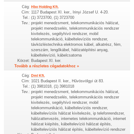
Cég:
Hbo Holding Kft.
Cím:
1117 Budapest XI. ker., Irinyi József U. 4-20.
Tel.:
(1) 3723700, (1) 3723700
Tev.:
projekt menedzsment, telekommunikációs hálózat,
projekt menedzselés, telekommunikációs rendszer
kivitelezés, segélyhívó rendszer, mobil
telekommunikáció, kábeltelevíziós rendszer,
távközléstechnika elektromos kábel, alkatrész, fém,
szerszám, lengőkábel, hálózatépítési anyag,
kábeltelevízió, kábelcsatorna
Körzet:
Budapest XI. ker.
Tovább a részletes cégadatokhoz »
Cég:
Dml Kft.
Cím:
1021 Budapest II. ker., Hűvösvölgyi út 83.
Tel.:
(1) 3981018, (1) 3981018
Tev.:
projekt menedzsment, telekommunikációs hálózat,
projekt menedzselés, telekommunikációs rendszer
kivitelezés, segélyhívó rendszer, mobil
telekommunikáció, kábeltelevíziós rendszer,
kábeltelevíziós hálózat kivitelezés, ip telefonrendszer,
hálózattervezés, internetes telekommunikáció, internet
hálózat kiépítés, kábeltelevízió hálózat építés,
kábeltelevíziós hálózat építés, kábeltelevízió rendszer