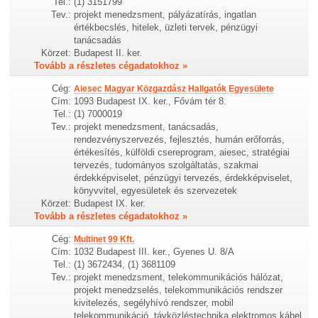
Tel.:
(1) 3151799
Tev.:
projekt menedzsment, pályázatírás, ingatlan
értékbecslés, hitelek, üzleti tervek, pénzügyi
tanácsadás
Körzet:
Budapest II. ker.
Tovább a részletes cégadatokhoz »
Cég:
Aiesec Magyar Közgazdász Hallgatók Egyesülete
Cím:
1093 Budapest IX. ker., Fővám tér 8.
Tel.:
(1) 7000019
Tev.:
projekt menedzsment, tanácsadás,
rendezvényszervezés, fejlesztés, humán erőforrás,
értékesítés, külföldi csereprogram, aiesec, stratégiai
tervezés, tudományos szolgáltatás, szakmai
érdekképviselet, pénzügyi tervezés, érdekképviselet,
könyvvitel, egyesületek és szervezetek
Körzet:
Budapest IX. ker.
Tovább a részletes cégadatokhoz »
Cég:
Multinet 99 Kft.
Cím:
1032 Budapest III. ker., Gyenes U. 8/A
Tel.:
(1) 3672434, (1) 3681109
Tev.:
projekt menedzsment, telekommunikációs hálózat,
projekt menedzselés, telekommunikációs rendszer
kivitelezés, segélyhívó rendszer, mobil
telekommunikáció, távközléstechnika elektromos kábel,