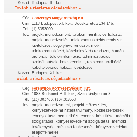
Körzet:
Budapest III. ker.
Tovább a részletes cégadatokhoz »
Cég:
Convergys Magyarország Kft.
Cím:
1113 Budapest XI. ker., Bocskai utca 134-146.
Tel.:
(1) 5053000
Tev.:
projekt menedzsment, telekommunikációs hálózat,
projekt menedzselés, telekommunikációs rendszer
kivitelezés, segélyhívó rendszer, mobil
telekommunikáció, kábeltelevíziós rendszer, humán
erőforrás, telefoninformáció, adminisztrációs,
szolgáltatások, kereskedelmi,, telekommunkikáció
kábeltelevíziós hálózat kivitelezés
Körzet:
Budapest XI. ker.
Tovább a részletes cégadatokhoz »
Cég:
Forenviron Környezetvédelmi Kft.
Cím:
1088 Budapest VIII. ker., Szentkirályi utca 8.
Tel.:
(13) 383783, (13) 382650
Tev.:
projekt menedzsment, projekt előkészítés,
környezetvédelmi hatástanulmány, közbeszerzések
lebonyolítása, nemzetközi tenderek készítése, mérnöki
szolgáltatás, környezetvédelmi szolgáltatás, mérnöki
tevékenység, műszaki tanácsadás, környezetvédelmi
állapotfelmérés