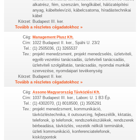
alkatrész, fém, szerszám, lengőkábel, hálózatépítési
anyag, kábeltelevízió, kábelcsatorna, híradástechnikai
kábel
Körzet:
Budapest III. ker.
Tovább a részletes cégadatokhoz »
Cég:
Management Plusz Kft.
Cím:
1022 Budapest II. ker., Spáhi U. 23/2
Tel.:
(1) 2505036, (1) 3265537
Tev.:
projekt menedzsment, projekt menedzselés, üzletviteli,
egyéb vezetési tanácsadás, üzletviteli tanácsadás,
üzletviteli szolgáltatás, tanácsadás, nyomdai munkák
szervezése, nyomdaipari tevékenység
Körzet:
Budapest II. ker.
Tovább a részletes cégadatokhoz »
Cég:
Assono Magyarország Távközlési Kft.
Cím:
1037 Budapest III. ker., Laborc U. 1 B3 Ép.
Tel.:
(1) 4302070, (1) 8018500, (1) 3505291
Tev.:
projekt menedzsment, kommunikáció,
távközléstechnika, it outsourcing, fejbeszélők, kktatás,
telefonok, ip telefonok, rendszerkészülékek, rendszerek
bérbeadása, távközlés, vezeték nélküli terminálok,
üzleti kommunikáció, konferenciatelefonok,
kisközpontok