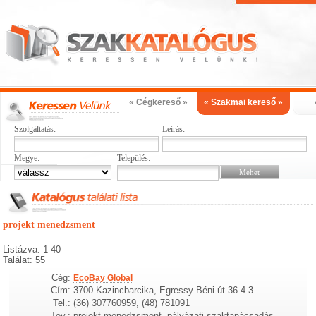
« Cégkereső »
« Szakmai kereső »
Szolgáltatás:
Leírás:
Megye:
Település:
projekt menedzsment
Listázva: 1-40
Találat: 55
Cég:
EcoBay Global
Cím:
3700 Kazincbarcika, Egressy Béni út 36 4 3
Tel.:
(36) 307760959, (48) 781091
Tev.:
projekt menedzsment, pályázati szaktanácsadás,