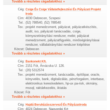
Tovább a részletes cégadatokhoz »
Cég:
Csige És Csige Vállalatfejlesztési És Pályázati Projekt
Iroda
Cím:
4030 Debrecen, Szepesi
Tel.:
(52) 788540, (52) 788540
Tev.:
projekt menedzsment, pályázat, pályázatkészítés,
audit, iso, pályázati tanácsadás, csige,
környezetirányítási rendszer, mebir, pályázat
menedzsment, pályázatfigyelés, minőségirányításai
rendszer, vállalatirányítási rendszer kiépítése
Körzet:
Debrecen
Tovább a részletes cégadatokhoz »
Cég:
Bankonekt Kft.
Cím:
2151 Fót, Árvácska U. 126.
Tel.:
(20) 5312574
Tev.:
projekt menedzsment, tanácsadás, építőipar, oracle,
könyvelés, bank, digitalizálás, pénzforgalom, interbase,
elektronikus kereskedelem, hp-ux pa-risk, okmány,
mssql, raktárkezelés, iktatás
Körzet:
Fót
Tovább a részletes cégadatokhoz »
Cég:
Hajdú Beruházásszervező És Pályázatiroda
Cím:
4024 Debrecen, Nagyerdei Krt