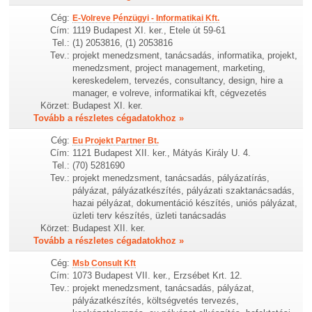
Cég:
E-Volreve Pénzügyi - Informatikai Kft.
Cím:
1119 Budapest XI. ker., Etele út 59-61
Tel.:
(1) 2053816, (1) 2053816
Tev.:
projekt menedzsment, tanácsadás, informatika, projekt,
menedzsment, project management, marketing,
kereskedelem, tervezés, consultancy, design, hire a
manager, e volreve, informatikai kft, cégvezetés
Körzet:
Budapest XI. ker.
Tovább a részletes cégadatokhoz »
Cég:
Eu Projekt Partner Bt.
Cím:
1121 Budapest XII. ker., Mátyás Király U. 4.
Tel.:
(70) 5281690
Tev.:
projekt menedzsment, tanácsadás, pályázatírás,
pályázat, pályázatkészítés, pályázati szaktanácsadás,
hazai pélyázat, dokumentáció készítés, uniós pályázat,
üzleti terv készítés, üzleti tanácsadás
Körzet:
Budapest XII. ker.
Tovább a részletes cégadatokhoz »
Cég:
Msb Consult Kft
Cím:
1073 Budapest VII. ker., Erzsébet Krt. 12.
Tev.:
projekt menedzsment, tanácsadás, pályázat,
pályázatkészítés, költségvetés tervezés,