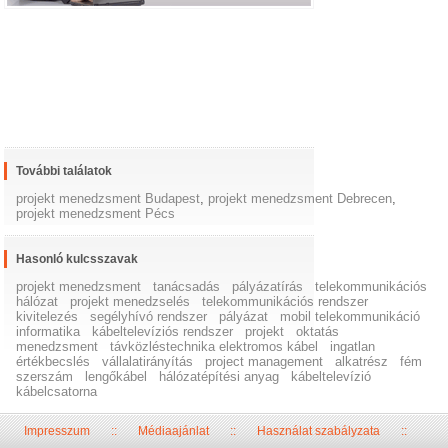
További találatok
projekt menedzsment Budapest
,
projekt menedzsment Debrecen
,
projekt menedzsment Pécs
Hasonló kulcsszavak
projekt menedzsment
tanácsadás
pályázatírás
telekommunikációs
hálózat
projekt menedzselés
telekommunikációs rendszer
kivitelezés
segélyhívó rendszer
pályázat
mobil telekommunikáció
informatika
kábeltelevíziós rendszer
projekt
oktatás
menedzsment
távközléstechnika elektromos kábel
ingatlan
értékbecslés
vállalatirányítás
project management
alkatrész
fém
szerszám
lengőkábel
hálózatépítési anyag
kábeltelevízió
kábelcsatorna
Impresszum
::
Médiaajánlat
::
Használat szabályzata
::