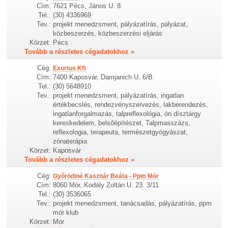
Cím:
7621 Pécs, János U. 8.
Tel.:
(30) 4336969
Tev.:
projekt menedzsment, pályázatírás, pályázat,
közbeszerzés, közbeszerzési eljárás
Körzet:
Pécs
Tovább a részletes cégadatokhoz »
Cég:
Exortus Kft
Cím:
7400 Kaposvár, Damjanich U. 6/B.
Tel.:
(30) 5648910
Tev.:
projekt menedzsment, pályázatírás, ingatlan
értékbecslés, rendezvényszervezés, lakberendezés,
ingatlanforgalmazás, talpreflexológia, ón dísztárgy
kereskedelem, belsőépítészet, Talpmasszázs,
reflexologia, terapeuta, természetgyógyászat,
zónaterápia
Körzet:
Kaposvár
Tovább a részletes cégadatokhoz »
Cég:
Győrödiné Kasznár Beáta - Ppm Mór
Cím:
8060 Mór, Kodály Zoltán U. 23. 3/11
Tel.:
(30) 3536065
Tev.:
projekt menedzsment, tanácsadás, pályázatírás, ppm
mór klub
Körzet:
Mór