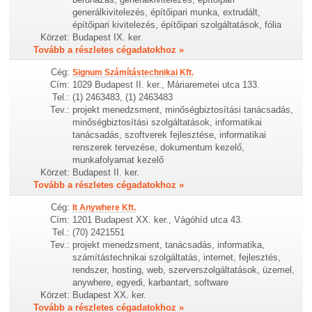
generálkivitelezés, építőipari munka, extrudált,
építőipari kivitelezés, építőipari szolgáltatások, fólia
Körzet:
Budapest IX. ker.
Tovább a részletes cégadatokhoz »
Cég:
Signum Számítástechnikai Kft.
Cím:
1029 Budapest II. ker., Máriaremetei utca 133.
Tel.:
(1) 2463483, (1) 2463483
Tev.:
projekt menedzsment, minőségbiztosítási tanácsadás,
minőségbiztosítási szolgáltatások, informatikai
tanácsadás, szoftverek fejlesztése, informatikai
renszerek tervezése, dokumentum kezelő,
munkafolyamat kezelő
Körzet:
Budapest II. ker.
Tovább a részletes cégadatokhoz »
Cég:
It Anywhere Kft.
Cím:
1201 Budapest XX. ker., Vágóhíd utca 43.
Tel.:
(70) 2421551
Tev.:
projekt menedzsment, tanácsadás, informatika,
számítástechnikai szolgáltatás, internet, fejlesztés,
rendszer, hosting, web, szerverszolgáltatások, üzemel,
anywhere, egyedi, karbantart, software
Körzet:
Budapest XX. ker.
Tovább a részletes cégadatokhoz »