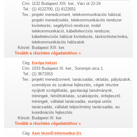
Cím:
1132 Budapest XIII. ker., Váci út 22-24
Tel.:
(1) 4122700, (1) 4122651
Tev.:
projekt menedzsment, telekommunikációs hálózat,
projekt menedzselés, telekommunikációs rendszer
kivitelezés, segélyhívó rendszer, mobil
telekommunikáció, kábeltelevíziós rendszer,
kábeltelevíziós hálózat kivitelezés, távközléstechnika,
telekommunikációs hálózatok
Körzet:
Budapest XIII. ker.
Tovább a részletes cégadatokhoz »
Cég:
Európa Intézet
Cím:
1033 Budapest III. ker., Sorompó utca 1.
Tel.:
(1) 3671553
Tev.:
projekt menedzsment, tanácsadás, oktatás, pályázatok,
személyes és szakmai fejlesztés, cégek részére
nyújtott szolgáltatás, gazdasági tanulmányok,
tréningek, felnőttoktatás, szakképzés, önfejlesztő
tréningek, vállalati tanácsadás, európai uniós
tanácsadás, vállalati teljesítmény tanácsadás, eu
koordinációs fejlesztés
Körzet:
Budapest III. ker.
Tovább a részletes cégadatokhoz »
Cég:
Aam Vezetői Informatikai Zrt.