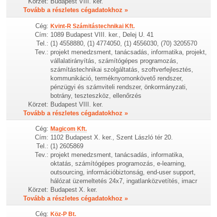
Körzet:
Budapest VIII. ker.
Tovább a részletes cégadatokhoz »
Cég:
Kvint-R Számitástechnikai Kft.
Cím:
1089 Budapest VIII. ker., Delej U. 41
Tel.:
(1) 4558880, (1) 4774050, (1) 4556030, (70) 3205570
Tev.:
projekt menedzsment, tanácsadás, informatika, projekt,
vállalatirányítás, számítógépes programozás,
számítástechnikai szolgáltatás, szoftverfejlesztés,
kommunikáció, terméknyomonkövető rendszer,
pénzügyi és számviteli rendszer, önkormányzati,
botrány, teszteszköz, ellenőrzés
Körzet:
Budapest VIII. ker.
Tovább a részletes cégadatokhoz »
Cég:
Magicom Kft.
Cím:
1102 Budapest X. ker., Szent László tér 20.
Tel.:
(1) 2605869
Tev.:
projekt menedzsment, tanácsadás, informatika,
oktatás, számítógépes programozás, e-learning,
outsourcing, információbiztonság, end-user support,
hálózat üzemeltetés 24x7, ingatlanközvetítés, imacr
Körzet:
Budapest X. ker.
Tovább a részletes cégadatokhoz »
Cég:
Köz-P Bt.