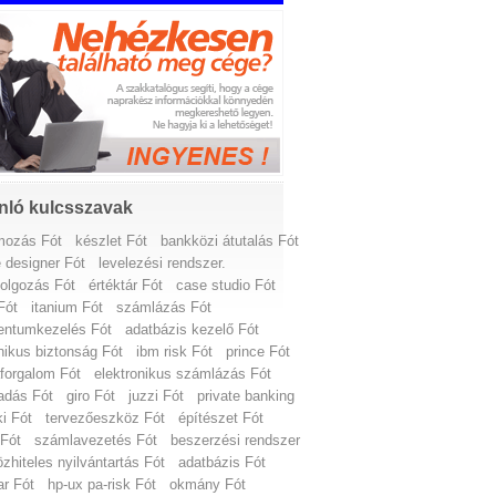
nló kulcsszavak
mozás Fót
készlet Fót
bankközi átutalás Fót
e designer Fót
levelezési rendszer.
dolgozás Fót
értéktár Fót
case studio Fót
Fót
itanium Fót
számlázás Fót
ntumkezelés Fót
adatbázis kezelő Fót
nikus biztonság Fót
ibm risk Fót
prince Fót
forgalom Fót
elektronikus számlázás Fót
adás Fót
giro Fót
juzzi Fót
private banking
ki Fót
tervezőeszköz Fót
építészet Fót
 Fót
számlavezetés Fót
beszerzési rendszer
özhiteles nyilvántartás Fót
adatbázis Fót
ar Fót
hp-ux pa-risk Fót
okmány Fót