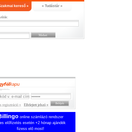
Szakmai kereső »
« Tudástár »
eírás:
 regisztráció »
Elfelejtett jelszó »
Billingo
online számlázó rendszer
es előfizetés esetén +2 hónap ajándék
fizess elő most!