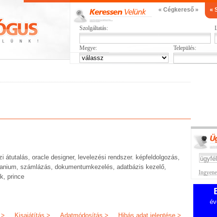
« Cégkereső »
« 
Szolgáltatás:
L
Megye:
Település:
 átutalás, oracle designer, levelezési rendszer. képfeldolgozás,
 itanium, számlázás, dokumentumkezelés, adatbázis kezelő,
Ingyenes
k, prince
év
 >
Kisajátítás >
Adatmódosítás >
Hibás adat jelentése >