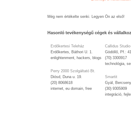
Még nem értékelte senki. Legyen Ön az első!
Hasonló tevékenységű cégek és vállalko
Erdőkertesi Teleház
Callidus Studio
Erdőkertes, Báthori U. 1.
Gödöllő, Pf.: 4
enlightenment, hackers, blogs
(70) 3300917
technológia, se
Perry 2000 Szolgáltató Bt.
Diósd, Duna u. 19.
Smartit
(20) 8068618
Gyál, Bercseny
internet, eu domain, free
(30) 9305909
integráció, fejl