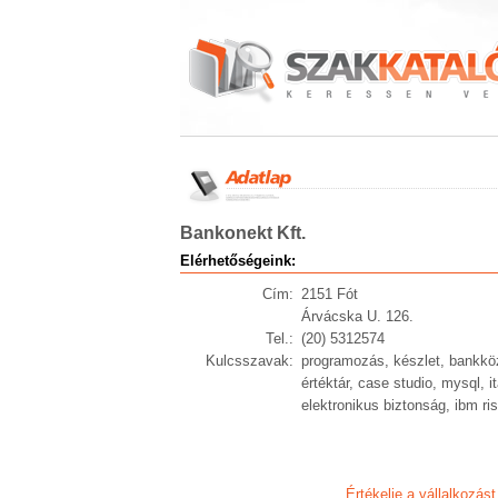
Bankonekt Kft.
Elérhetőségeink:
Cím:
2151 Fót
Árvácska U. 126.
Tel.:
(20) 5312574
Kulcsszavak:
programozás, készlet, bankközi
értéktár, case studio, mysql,
elektronikus biztonság, ibm ris
Értékelje a vállalkozást