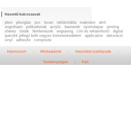
Hasonló kulcsszavak
plexi
plexiglas
pvc
lexan
reklámtábla
makrolon
akril
ongrofoam
polikarbonát
acrylic
bannerek
nyomdaipar
printing
sheets
tinták
fémlemezek
engraving
cím és reklámfestő
digital
iparcikk jellegű bolti vegyes kiskereskedelem
application
dekoráció
vinyl
adhesife
composite
Impresszum
::
Médiaajánlat
::
Használat szabályzata
::
Tevékenységek
::
Part