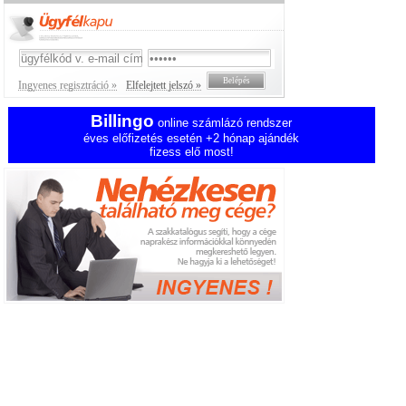
Ingyenes regisztráció »
Elfelejtett jelszó »
Billingo
online számlázó rendszer
éves előfizetés esetén +2 hónap ajándék
fizess elő most!