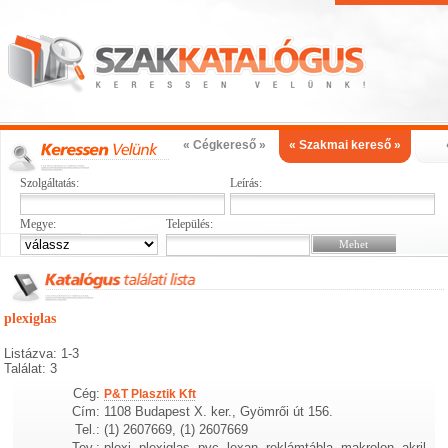
« Cégkereső »
« Szakmai kereső »
Szolgáltatás:
Leírás:
Megye:
Település:
plexiglas
Listázva: 1-3
Találat: 3
Cég:
P&T Plasztik Kft
Cím:
1108 Budapest X. ker., Gyömrői út 156.
Tel.:
(1) 2607669, (1) 2607669
Tev.:
plexi, plexiglas, pvc, lexan, reklámtábla, makrolon, akril,