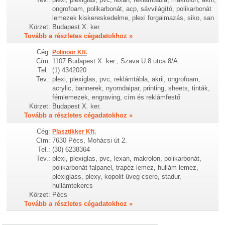
ongrofoam, polikarbonát, acp, sávvilágító, polikarbonát
lemezek kiskereskedelme, plexi forgalmazás, siko, san
Körzet:
Budapest X. ker.
Tovább a részletes cégadatokhoz »
Cég:
Polinoor Kft.
Cím:
1107 Budapest X. ker., Szava U.8 utca 8/A.
Tel.:
(1) 4342020
Tev.:
plexi, plexiglas, pvc, reklámtábla, akril, ongrofoam,
acrylic, bannerek, nyomdaipar, printing, sheets, tinták,
fémlemezek, engraving, cím és reklámfestő
Körzet:
Budapest X. ker.
Tovább a részletes cégadatokhoz »
Cég:
Plasztikker Kft.
Cím:
7630 Pécs, Mohácsi út 2.
Tel.:
(30) 6238364
Tev.:
plexi, plexiglas, pvc, lexan, makrolon, polikarbonát,
polikarbonát falpanel, trapéz lemez, hullám lemez,
plexiglass, plexy, kopolit üveg csere, stadur,
hullámtekercs
Körzet:
Pécs
Tovább a részletes cégadatokhoz »