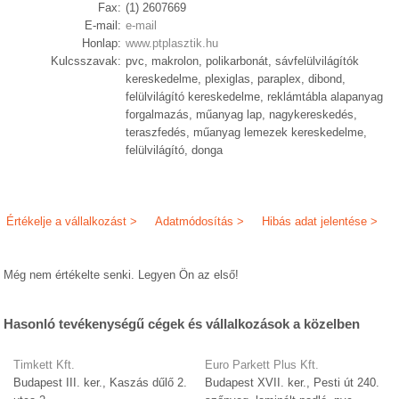
Fax:
(1) 2607669
E-mail:
e-mail
Honlap:
www.ptplasztik.hu
Kulcsszavak:
pvc, makrolon, polikarbonát, sávfelülvilágítók
kereskedelme, plexiglas, paraplex, dibond,
felülvilágító kereskedelme, reklámtábla alapanyag
forgalmazás, műanyag lap, nagykereskedés,
teraszfedés, műanyag lemezek kereskedelme,
felülvilágító, donga
Értékelje a vállalkozást >
Adatmódosítás >
Hibás adat jelentése >
Még nem értékelte senki. Legyen Ön az első!
Hasonló tevékenységű cégek és vállalkozások a közelben
Timkett Kft.
Euro Parkett Plus Kft.
Budapest III. ker., Kaszás dűlő 2.
Budapest XVII. ker., Pesti út 240.