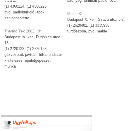
utca 2.
szőnyeg, laminált padló, pvc
(1) 4360224, (1) 4360225
pvc, padlóburkoló lapok,
Maide Kft.
szalagparketta
Budapest X. ker., Száva utca 5-7.
(1) 2628482, (1) 3335958
Thermo Ték 2002. Kft.
fürdőszoba, pvc, maide
Budapest IV. ker., Dugonics utca
15.
(1) 2720123, (1) 2720123
gázvezeték javítás, fűtésrendszer
kivitelezés, épületgépészeti
munka