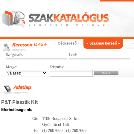
« Cégkereső »
« Szakmai kereső »
Szolgáltatás:
Leírás:
Megye:
Település:
P&T Plasztik Kft
Elérhetőségeink:
Cím:
1108 Budapest X. ker.
Gyömrői út 156.
Tel.:
(1) 2607669 , (1) 2607669