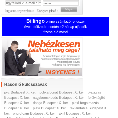
Ingyenes regisztráció »
Elfelejtett jelszó »
Billingo
online számlázó rendszer
éves előfizetés esetén +2 hónap ajándék
fizess elő most!
Hasonló kulcsszavak
pvc Budapest X. ker.
polikarbonát Budapest X. ker.
plexiglas
Budapest X. ker.
nagykereskedés Budapest X. ker.
felülvilágító
Budapest X. ker.
donga Budapest X. ker.
plexi forgalmazás
Budapest X. ker.
plexi Budapest X. ker.
reklámtábla Budapest X.
ker.
ongrofoam Budapest X. ker.
akril Budapest X. ker.