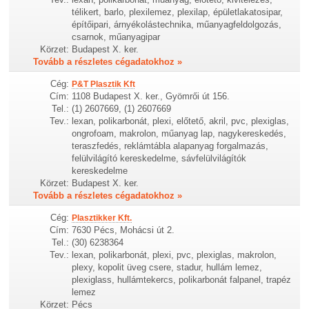
télikert, barlo, plexilemez, plexilap, épületlakatosipar,
építőipari, árnyékolástechnika, műanyagfeldolgozás,
csarnok, műanyagipar
Körzet:
Budapest X. ker.
Tovább a részletes cégadatokhoz »
Cég:
P&T Plasztik Kft
Cím:
1108 Budapest X. ker., Gyömrői út 156.
Tel.:
(1) 2607669, (1) 2607669
Tev.:
lexan, polikarbonát, plexi, előtető, akril, pvc, plexiglas,
ongrofoam, makrolon, műanyag lap, nagykereskedés,
teraszfedés, reklámtábla alapanyag forgalmazás,
felülvilágító kereskedelme, sávfelülvilágítók
kereskedelme
Körzet:
Budapest X. ker.
Tovább a részletes cégadatokhoz »
Cég:
Plasztikker Kft.
Cím:
7630 Pécs, Mohácsi út 2.
Tel.:
(30) 6238364
Tev.:
lexan, polikarbonát, plexi, pvc, plexiglas, makrolon,
plexy, kopolit üveg csere, stadur, hullám lemez,
plexiglass, hullámtekercs, polikarbonát falpanel, trapéz
lemez
Körzet:
Pécs