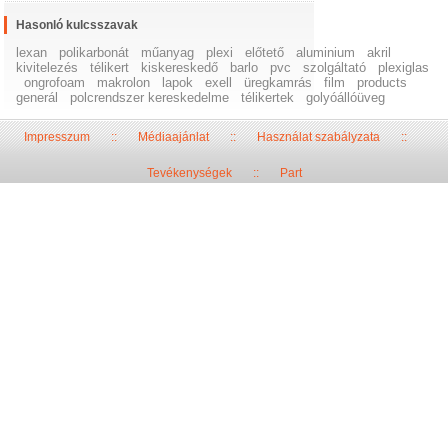
Hasonló kulcsszavak
lexan
polikarbonát
műanyag
plexi
előtető
aluminium
akril
kivitelezés
télikert
kiskereskedő
barlo
pvc
szolgáltató
plexiglas
ongrofoam
makrolon
lapok
exell
üregkamrás
film
products
generál
polcrendszer kereskedelme
télikertek
golyóállóüveg
Impresszum
::
Médiaajánlat
::
Használat szabályzata
::
Tevékenységek
::
Part