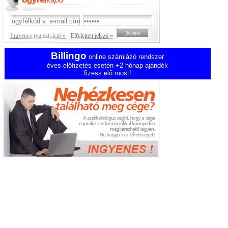
Ingyenes regisztráció »
Elfelejtett jelszó »
Billingo
online számlázó rendszer
éves előfizetés esetén +2 hónap ajándék
fizess elő most!