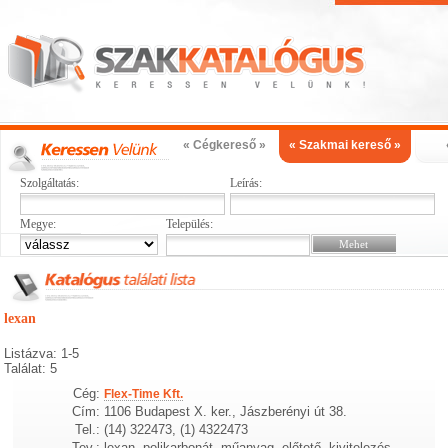
« Cégkereső »
« Szakmai kereső »
Szolgáltatás:
Leírás:
Megye:
Település:
lexan
Listázva: 1-5
Találat: 5
Cég:
Flex-Time Kft.
Cím:
1106 Budapest X. ker., Jászberényi út 38.
Tel.:
(14) 322473, (1) 4322473
Tev.:
lexan, polikarbonát, műanyag, előtető, kivitelezés,