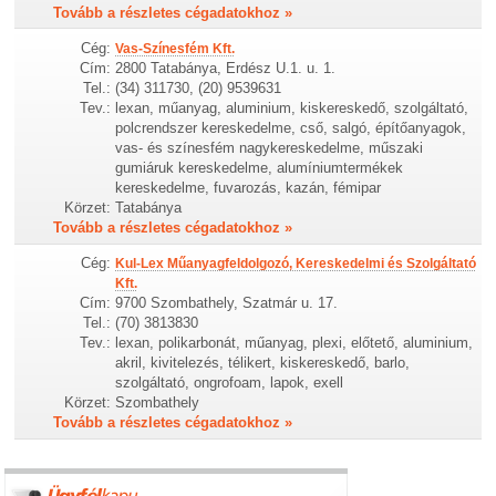
Tovább a részletes cégadatokhoz »
Cég:
Vas-Színesfém Kft.
Cím:
2800 Tatabánya, Erdész U.1. u. 1.
Tel.:
(34) 311730, (20) 9539631
Tev.:
lexan, műanyag, aluminium, kiskereskedő, szolgáltató,
polcrendszer kereskedelme, cső, salgó, építőanyagok,
vas- és színesfém nagykereskedelme, műszaki
gumiáruk kereskedelme, alumíniumtermékek
kereskedelme, fuvarozás, kazán, fémipar
Körzet:
Tatabánya
Tovább a részletes cégadatokhoz »
Cég:
Kul-Lex Műanyagfeldolgozó, Kereskedelmi és Szolgáltató
Kft.
Cím:
9700 Szombathely, Szatmár u. 17.
Tel.:
(70) 3813830
Tev.:
lexan, polikarbonát, műanyag, plexi, előtető, aluminium,
akril, kivitelezés, télikert, kiskereskedő, barlo,
szolgáltató, ongrofoam, lapok, exell
Körzet:
Szombathely
Tovább a részletes cégadatokhoz »