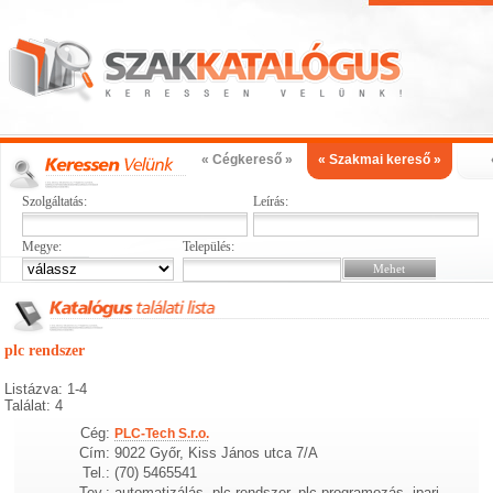
« Cégkereső »
« Szakmai kereső »
Szolgáltatás:
Leírás:
Megye:
Település:
plc rendszer
Listázva: 1-4
Találat: 4
Cég:
PLC-Tech S.r.o.
Cím:
9022 Győr, Kiss János utca 7/A
Tel.:
(70) 5465541
Tev.:
automatizálás, plc rendszer, plc programozás, ipari