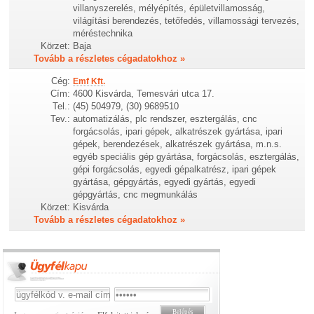
villanyszerelés, mélyépítés, épületvillamosság,
világítási berendezés, tetőfedés, villamossági tervezés,
méréstechnika
Körzet:
Baja
Tovább a részletes cégadatokhoz »
Cég:
Emf Kft.
Cím:
4600 Kisvárda, Temesvári utca 17.
Tel.:
(45) 504979, (30) 9689510
Tev.:
automatizálás, plc rendszer, esztergálás, cnc
forgácsolás, ipari gépek, alkatrészek gyártása, ipari
gépek, berendezések, alkatrészek gyártása, m.n.s.
egyéb speciális gép gyártása, forgácsolás, esztergálás,
gépi forgácsolás, egyedi gépalkatrész, ipari gépek
gyártása, gépgyártás, egyedi gyártás, egyedi
gépgyártás, cnc megmunkálás
Körzet:
Kisvárda
Tovább a részletes cégadatokhoz »