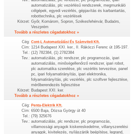
automatizálás, plc vezérlésű rendszerek, megmunkáló
célgépek, egyedi vezérlés, gépjavítás és karbantartás,
robottechnika, plc vezérlések
Körzet:
Győr, Komárom, Sopron, Székesfehérvár, Budaörs,
Veszprém
Tovább a részletes cégadatokhoz »
Cég:
Cont-L Automatizálási És Számviteli Kft.
Cím:
1214 Budapest XXI. ker., II. Rákóczi Ferenc út 195-197.
Tel.:
(12) 782384, (1) 2782384
Tev.:
automatizálás, plc rendszer, plc programozás, ipari
automatizálás, minőségellenőrző rendszer, ipari robot,
plc automatika szerelése, plc vezérlés tervezése, panel
pc, ipari folyamatirányítás, ipari elektronika,
folyamatirányítás, plc vezérlés, plc szoftver fejlesztése,
mérőberendezés fejlesztése
Körzet:
Budapest XXI. ker.
Tovább a részletes cégadatokhoz »
Cég:
Penta-Elektrik Kft.
Cím:
6500 Baja, Dózsa György út 40
Tel.:
(79) 325676
Tev.:
automatizálás, plc rendszer, plc programozás,
villamossági anyagok kiskereskedelme, villanyszerelési
anyagok, kivitelezés, nyílászárók beépítése, legrand,