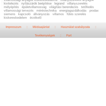
kivitelezés
nyílászárók beépítése
legrand
villanyszerelés
mélyépítés
épületvillamosság
világítási berendezés
tetőfedés
villamossági tervezés
méréstechnika
energiagazdálkodás
prodax
siemens
kapcsoló
állványozás
villamos
fűtés szerelés
kiskereskedelem
érzékelő
Impresszum
::
Médiaajánlat
::
Használat szabályzata
::
Tevékenységek
::
Part