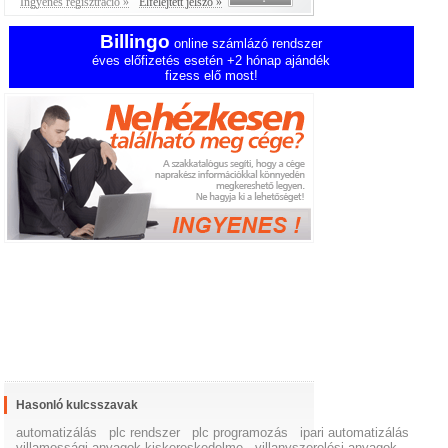
Ingyenes regisztráció »
Elfelejtett jelszó »
Billingo
online számlázó rendszer
éves előfizetés esetén +2 hónap ajándék
fizess elő most!
Hasonló kulcsszavak
automatizálás
plc rendszer
plc programozás
ipari automatizálás
villamossági anyagok kiskereskedelme
villanyszerelési anyagok