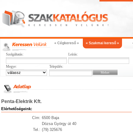
« Cégkereső »
« Szakmai kereső »
Szolgáltatás:
Leírás:
Megye:
Település:
Penta-Elektrik Kft.
Elérhetőségeink:
Cím:
6500 Baja
Dózsa György út 40
Tel.:
(79) 325676