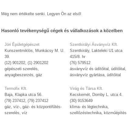
Még nem értékelte senki. Legyen Ön az első!
Hasonló tevékenységű cégek és vállalkozások a közelben
Jóri Épületgépészet
Szentkirályi Ásványvíz Kft.
Kunszentmiklós, Munkácsy M. U.
Szentkirály, Lakteleki U1 utca
39.
415/8. hr
(12) 901202, (1) 2901202
(76) 579512
gépészeti szerelés,
ásványvíz és üdítőital, üdítőital,
anyagbeszerzés, gáz
ásványvíz gyártása, üdítőital
Termofix Kft.
Virág és Társa Kft.
Baja, Klapka utca 56.
Kecskemét, Domby L. utca 4.
(79) 237412, (79) 237412
(30) 9153649
gáz, víz-, gáz- és központifűtés-
klíma- és légtechnika,
szerelés, víz
szellőzéstechnika, közműépítés