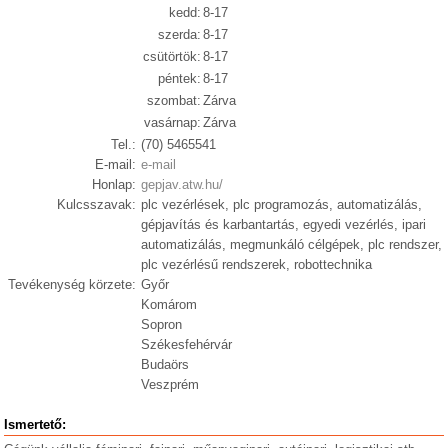
kedd:
8-17
szerda:
8-17
csütörtök:
8-17
péntek:
8-17
szombat:
Zárva
vasárnap:
Zárva
Tel.:
(70) 5465541
E-mail:
e-mail
Honlap:
gepjav.atw.hu/
Kulcsszavak:
plc vezérlések, plc programozás, automatizálás,
gépjavítás és karbantartás, egyedi vezérlés, ipari
automatizálás, megmunkáló célgépek, plc rendszer,
plc vezérlésű rendszerek, robottechnika
Tevékenység körzete:
Győr
Komárom
Sopron
Székesfehérvár
Budaörs
Veszprém
Ismertető: