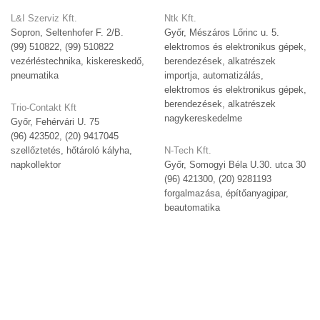
L&I Szerviz Kft.
Ntk Kft.
Sopron, Seltenhofer F. 2/B.
Győr, Mészáros Lőrinc u. 5.
(99) 510822, (99) 510822
elektromos és elektronikus gépek,
vezérléstechnika, kiskereskedő,
berendezések, alkatrészek
pneumatika
importja, automatizálás,
elektromos és elektronikus gépek,
berendezések, alkatrészek
Trio-Contakt Kft
nagykereskedelme
Győr, Fehérvári U. 75
(96) 423502, (20) 9417045
szellőztetés, hőtároló kályha,
N-Tech Kft.
napkollektor
Győr, Somogyi Béla U.30. utca 30
(96) 421300, (20) 9281193
forgalmazása, építőanyagipar,
beautomatika