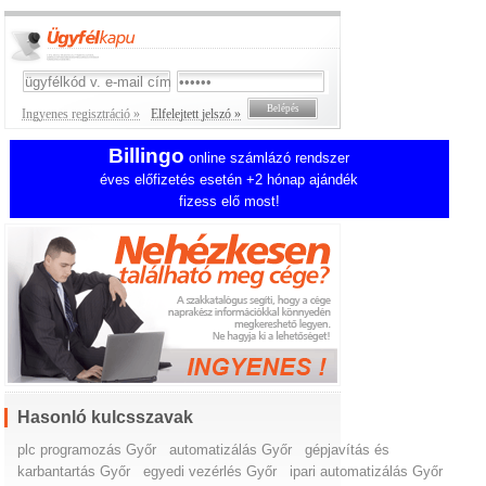
Ingyenes regisztráció »
Elfelejtett jelszó »
Billingo
online számlázó rendszer
éves előfizetés esetén +2 hónap ajándék
fizess elő most!
Hasonló kulcsszavak
plc programozás Győr
automatizálás Győr
gépjavítás és
karbantartás Győr
egyedi vezérlés Győr
ipari automatizálás Győr