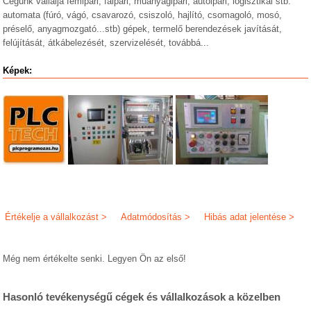
Cégünk vállalja fémipari, faipari, műanyagipari, autóipari, logisztikai stb.
automata (fúró, vágó, csavarozó, csiszoló, hajlító, csomagoló, mosó,
préselő, anyagmozgató...stb) gépek, termelő berendezések javítását,
felújítását, átkábelezését, szervizelését, továbbá...
Képek:
Értékelje a vállalkozást >
Adatmódosítás >
Hibás adat jelentése >
Még nem értékelte senki. Legyen Ön az első!
Hasonló tevékenységű cégek és vállalkozások a közelben