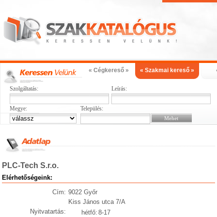
« Cégkereső »
« Szakmai kereső »
Szolgáltatás:
Leírás:
Megye:
Település:
PLC-Tech S.r.o.
Elérhetőségeink:
Cím:
9022 Győr
Kiss János utca 7/A
Nyitvatartás:
hétfő:
8-17