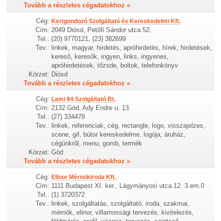
Tovább a részletes cégadatokhoz »
Cég:
Kertgondozó Szolgáltató és Kereskedelmi Kft.
Cím:
2049 Diósd, Petőfi Sándor utca 52.
Tel.:
(20) 9770121, (23) 382699
Tev.:
linkek, magyar, hirdetés, apróhirdetés, hírek, hirdetések,
kereső, keresők, ingyen, links, ingyenes,
apróhirdetések, tőzsde, boltok, telefonkönyv
Körzet:
Diósd
Tovább a részletes cégadatokhoz »
Cég:
Lami 94 Szolgáltató Bt.
Cím:
2132 Göd, Ady Endre u. 13.
Tel.:
(27) 334478
Tev.:
linkek, referenciak, cég, rectangle, logo, visszajelzes,
scene, gif, bútor kereskedelme, logója, áruház,
cégünkről, menu, gomb, termék
Körzet:
Göd
Tovább a részletes cégadatokhoz »
Cég:
Elinor Mérnökiroda Kft.
Cím:
1111 Budapest XI. ker., Lágymányosi utca 12. 3.em.0
Tel.:
(1) 3720372
Tev.:
linkek, szolgáltatás, szolgáltató, iroda, szakmai,
mérnök, elinor, villamossági tervezés, kivitelezés,