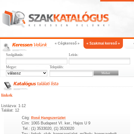
« Cégkereső »
« Szakmai kereső »
Szolgáltatás:
Leírás:
Megye:
Település:
linkek
Listázva: 1-12
Találat: 12
Cég:
Rosé Hangszerüzlet
Cím:
1065 Budapest VI. ker., Hajos U 9
Tel.:
(1) 3533020, (1) 3533020
Tev.:
linkek, club, hangszerüzlet, műhely, hangszerbolt,