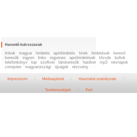
Hasonló kulcsszavak
linkek
magyar
hirdetés
apróhirdetés
hírek
hirdetések
kereső
keresők
ingyen
links
ingyenes
apróhirdetések
tőzsde
boltok
telefonkönyv
top
szoftver
társkeresők
hardver
mp3
névnapok
computer
magyarországi
újságok
részvény
Impresszum
::
Médiaajánlat
::
Használat szabályzata
::
Tevékenységek
::
Part