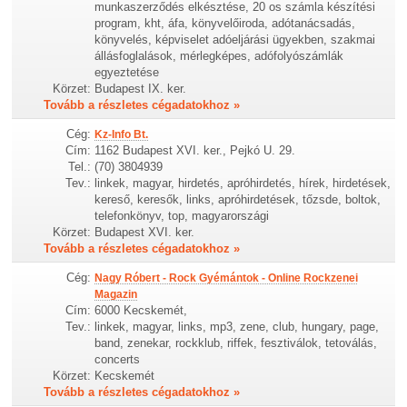
munkaszerződés elkésztése, 20 os számla készítési
program, kht, áfa, könyvelőiroda, adótanácsadás,
könyvelés, képviselet adóeljárási ügyekben, szakmai
állásfoglalások, mérlegképes, adófolyószámlák
egyeztetése
Körzet:
Budapest IX. ker.
Tovább a részletes cégadatokhoz »
Cég:
Kz-Info Bt.
Cím:
1162 Budapest XVI. ker., Pejkó U. 29.
Tel.:
(70) 3804939
Tev.:
linkek, magyar, hirdetés, apróhirdetés, hírek, hirdetések,
kereső, keresők, links, apróhirdetések, tőzsde, boltok,
telefonkönyv, top, magyarországi
Körzet:
Budapest XVI. ker.
Tovább a részletes cégadatokhoz »
Cég:
Nagy Róbert - Rock Gyémántok - Online Rockzenei
Magazin
Cím:
6000 Kecskemét,
Tev.:
linkek, magyar, links, mp3, zene, club, hungary, page,
band, zenekar, rockklub, riffek, fesztiválok, tetoválás,
concerts
Körzet:
Kecskemét
Tovább a részletes cégadatokhoz »