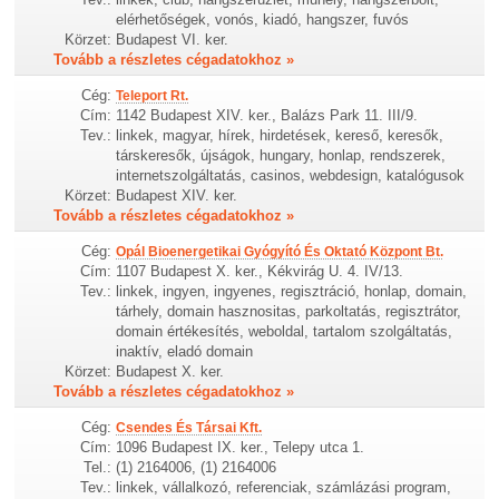
elérhetőségek, vonós, kiadó, hangszer, fuvós
Körzet:
Budapest VI. ker.
Tovább a részletes cégadatokhoz »
Cég:
Teleport Rt.
Cím:
1142 Budapest XIV. ker., Balázs Park 11. III/9.
Tev.:
linkek, magyar, hírek, hirdetések, kereső, keresők,
társkeresők, újságok, hungary, honlap, rendszerek,
internetszolgáltatás, casinos, webdesign, katalógusok
Körzet:
Budapest XIV. ker.
Tovább a részletes cégadatokhoz »
Cég:
Opál Bioenergetikai Gyógyító És Oktató Központ Bt.
Cím:
1107 Budapest X. ker., Kékvirág U. 4. IV/13.
Tev.:
linkek, ingyen, ingyenes, regisztráció, honlap, domain,
tárhely, domain hasznositas, parkoltatás, regisztrátor,
domain értékesítés, weboldal, tartalom szolgáltatás,
inaktív, eladó domain
Körzet:
Budapest X. ker.
Tovább a részletes cégadatokhoz »
Cég:
Csendes És Társai Kft.
Cím:
1096 Budapest IX. ker., Telepy utca 1.
Tel.:
(1) 2164006, (1) 2164006
Tev.:
linkek, vállalkozó, referenciak, számlázási program,