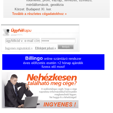
földmérés, profil, vázrajz, tervezés, szintező,
mérőállomások, geodézia
Körzet:
Budapest XI. ker.
Tovább a részletes cégadatokhoz »
Ingyenes regisztráció »
Elfelejtett jelszó »
Billingo
online számlázó rendszer
éves előfizetés esetén +2 hónap ajándék
fizess elő most!