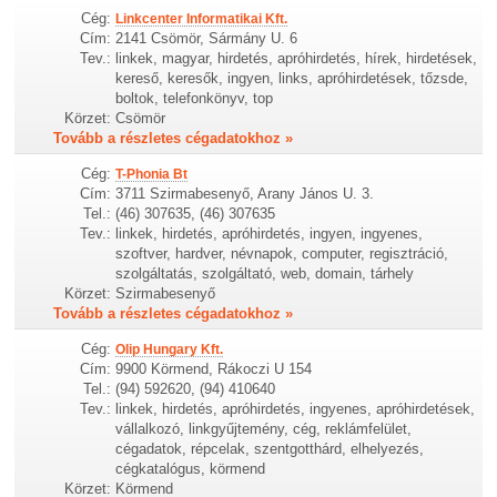
Cég:
Linkcenter Informatikai Kft.
Cím:
2141 Csömör, Sármány U. 6
Tev.:
linkek, magyar, hirdetés, apróhirdetés, hírek, hirdetések,
kereső, keresők, ingyen, links, apróhirdetések, tőzsde,
boltok, telefonkönyv, top
Körzet:
Csömör
Tovább a részletes cégadatokhoz »
Cég:
T-Phonia Bt
Cím:
3711 Szirmabesenyő, Arany János U. 3.
Tel.:
(46) 307635, (46) 307635
Tev.:
linkek, hirdetés, apróhirdetés, ingyen, ingyenes,
szoftver, hardver, névnapok, computer, regisztráció,
szolgáltatás, szolgáltató, web, domain, tárhely
Körzet:
Szirmabesenyő
Tovább a részletes cégadatokhoz »
Cég:
Olip Hungary Kft.
Cím:
9900 Körmend, Rákoczi U 154
Tel.:
(94) 592620, (94) 410640
Tev.:
linkek, hirdetés, apróhirdetés, ingyenes, apróhirdetések,
vállalkozó, linkgyűjtemény, cég, reklámfelület,
cégadatok, répcelak, szentgotthárd, elhelyezés,
cégkatalógus, körmend
Körzet:
Körmend