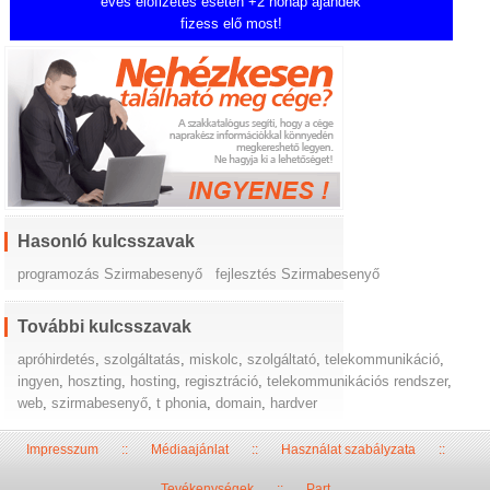
éves előfizetés esetén +2 hónap ajándék
fizess elő most!
Hasonló kulcsszavak
programozás Szirmabesenyő
fejlesztés Szirmabesenyő
További kulcsszavak
apróhirdetés
,
szolgáltatás
,
miskolc
,
szolgáltató
,
telekommunikáció
,
ingyen
,
hoszting
,
hosting
,
regisztráció
,
telekommunikációs rendszer
,
web
,
szirmabesenyő
,
t phonia
,
domain
,
hardver
Impresszum
::
Médiaajánlat
::
Használat szabályzata
::
Tevékenységek
::
Part