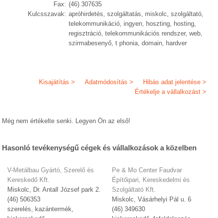
Fax:
(46) 307635
Kulcsszavak:
apróhirdetés, szolgáltatás, miskolc, szolgáltató,
telekommunikáció, ingyen, hoszting, hosting,
regisztráció, telekommunikációs rendszer, web,
szirmabesenyő, t phonia, domain, hardver
Kisajátítás >
Adatmódosítás >
Hibás adat jelentése >
Értékelje a vállalkozást >
Még nem értékelte senki. Legyen Ön az első!
Hasonló tevékenységű cégek és vállalkozások a közelben
V-Metálbau Gyártó, Szerelő és
Pe & Mo Center Faudvar
Kereskedő Kft.
Építőipari, Kereskedelmi és
Miskolc, Dr. Antall József park 2.
Szolgáltató Kft.
(46) 506353
Miskolc, Vásárhelyi Pál u. 6
szerelés, kazántermék,
(46) 349630