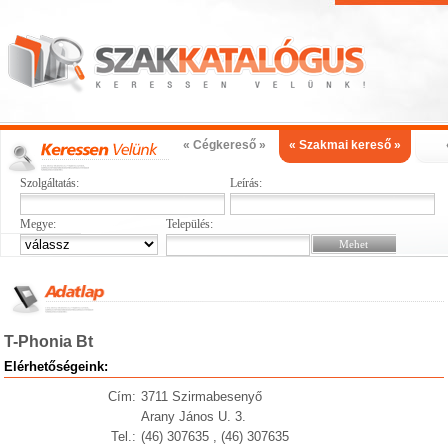
« Cégkereső »
« Szakmai kereső »
Szolgáltatás:
Leírás:
Megye:
Település:
T-Phonia Bt
Elérhetőségeink:
Cím:
3711 Szirmabesenyő
Arany János U. 3.
Tel.:
(46) 307635 , (46) 307635