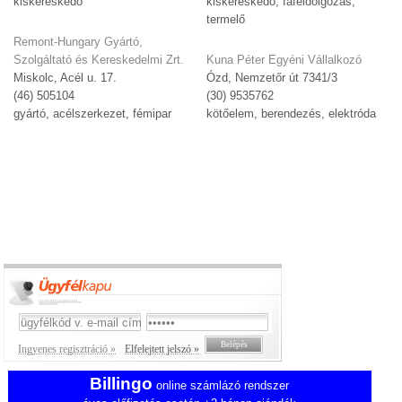
kiskereskedő
kiskereskedő, fafeldolgozás,
termelő
Remont-Hungary Gyártó,
Szolgáltató és Kereskedelmi Zrt.
Kuna Péter Egyéni Vállalkozó
Miskolc, Acél u. 17.
Ózd, Nemzetőr út 7341/3
(46) 505104
(30) 9535762
gyártó, acélszerkezet, fémipar
kötőelem, berendezés, elektróda
Ingyenes regisztráció »
Elfelejtett jelszó »
Billingo
online számlázó rendszer