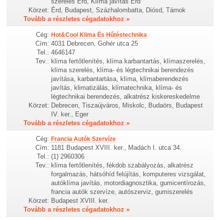
szerelés Érd, Klíma javítás Érd
Körzet:
Érd, Budapest, Százhalombatta, Diósd, Tárnok
Tovább a részletes cégadatokhoz »
Cég:
Hot&Cool Klima És Hűtéstechnika
Cím:
4031 Debrecen, Gohér utca 25
Tel.:
4646147
Tev.:
klíma fertőtlenítés, klíma karbantartás, klímaszerelés,
klíma szerelés, klíma- és légtechnikai berendezés
javítása, karbantartása, klíma, klímaberendezés
javítás, klimatizálás, klímatechnika, klíma- és
légtechnikai berendezés, alkatrész kiskereskedelme
Körzet:
Debrecen, Tiszaújváros, Miskolc, Budaörs, Budapest
IV. ker., Eger
Tovább a részletes cégadatokhoz »
Cég:
Francia Autók Szervíze
Cím:
1181 Budapest XVIII. ker., Madách I. utca 34.
Tel.:
(1) 2960306
Tev.:
klíma fertőtlenítés, fékdob szabályozás, alkatrész
forgalmazás, hátsóhíd felújítás, komputeres vizsgálat,
autóklíma javítás, motordiagnosztika, gumicentírozás,
francia autók szervíze, autószerviz, gumiszerelés
Körzet:
Budapest XVIII. ker.
Tovább a részletes cégadatokhoz »