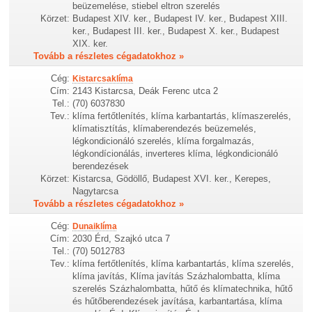
beüzemelése, stiebel eltron szerelés
Körzet:
Budapest XIV. ker., Budapest IV. ker., Budapest XIII.
ker., Budapest III. ker., Budapest X. ker., Budapest
XIX. ker.
Tovább a részletes cégadatokhoz »
Cég:
Kistarcsaklíma
Cím:
2143 Kistarcsa, Deák Ferenc utca 2
Tel.:
(70) 6037830
Tev.:
klíma fertőtlenítés, klíma karbantartás, klímaszerelés,
klímatisztítás, klímaberendezés beüzemelés,
légkondicionáló szerelés, klíma forgalmazás,
légkondícionálás, inverteres klíma, légkondicionáló
berendezések
Körzet:
Kistarcsa, Gödöllő, Budapest XVI. ker., Kerepes,
Nagytarcsa
Tovább a részletes cégadatokhoz »
Cég:
Dunaiklíma
Cím:
2030 Érd, Szajkó utca 7
Tel.:
(70) 5012783
Tev.:
klíma fertőtlenítés, klíma karbantartás, klíma szerelés,
klíma javítás, Klíma javítás Százhalombatta, klíma
szerelés Százhalombatta, hűtő és klímatechnika, hűtő
és hűtőberendezések javítása, karbantartása, klíma