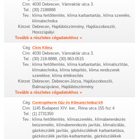
Cím:
4030 Debrecen, Vámraktár utca 3.
Tel.:
(30) 2188888
Tev.:
klíma fertőtlenítés, klíma karbantartás, klíma szerelés,
klímatechnika
Körzet:
Debrecen, Hajdúböszörmény, Hajdúszoboszló,
Hosszúpályi
Tovább a részletes cégadatokhoz »
Cég:
Cívis Klíma
Cím:
4030 Debrecen, Vámraktár utca 3.
Tel.:
(30) 218-8888, (30) 863-0515
Tev.:
klíma fertőtlenítés, klíma karbantartás, klímatisztítás,
klímatechnika, klíma telepítés, klima rendszerek
szerelése, klíma értékesítés
Körzet:
Debrecen, Debrecen-Józsa, Hajdúszoboszló,
Balmazújváros, Hajdúböszörmény
Tovább a részletes cégadatokhoz »
Cég:
Centroptherm Gáz és Klimatechnikai kft
Cím:
1145 Budapest XIV. ker., Róna utca 155 fsz 4
Tel.:
(1) 2731350
Tev.:
klíma fertőtlenítés, klímaszerelés, klímaberendezés
beüzemelés, klímaberendezés javítás, klimatizálás,
gázkészülék javítás, gázkészülékek karbantartása,
gázkészülék javítás-karbantartás, gázkészülékek