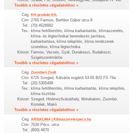
Tovább a részletes cégadatokhoz »
Cég:
KH-produkt Kft.
Cím:
2765 Farmos, Bethlen Gábor utca 9
Tel.:
(70) 4528992
Tev.:
klíma fertőtlenítés, klíma karbantartás, klímaszerelés,
klíma- és légtechnikai berendezés javítása,
karbantartása, klíma telepítés, klima rendszerek
szerelése, klíma légtechnika
Körzet:
Farmos, Vecsés, Gyál, Dunakeszi, Budakeszi,
Szigetszentmiklós
Tovább a részletes cégadatokhoz »
Cég:
Zsemberi Zsolt
Cím:
6725 Szeged, Kálvária sugárút 53-55 B/D FS 74a
Tel.:
(20) 5305499
Tev.:
klíma fertőtlenítés, klíma karbantartás, klíma telepítés,
klíma tisztítás
Körzet:
Szeged, Hódmezővásárhely, Mórahalom, Zsombó,
Kistelek, Makó
Tovább a részletes cégadatokhoz »
Cég:
ARISKLIMA | Klimaszerelespecs.hu
Cím:
7630 Pécs, utca
Tel.:
(800) 4870