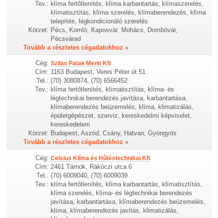
Tev.:
klíma fertőtlenítés, klíma karbantartás, klímaszerelés,
klímatisztítás, klíma szerelés, klímaberendezés, klíma
telepítés, légkondicionáló szerelés
Körzet:
Pécs, Komló, Kaposvár, Mohács, Dombóvár,
Pécsvárad
Tovább a részletes cégadatokhoz »
Cég:
Szilas Patak Menti Kft
Cím:
1163 Budapest, Veres Péter út 51
Tel.:
(70) 3080874, (70) 6566452
Tev.:
klíma fertőtlenítés, klímatisztítás, klíma- és
légtechnikai berendezés javítása, karbantartása,
klímaberendezés beüzemelés, klíma, klimatizálás,
épületgépészet, szerviz, kereskedelmi képviselet,
kereskedelem
Körzet:
Budapest, Aszód, Csány, Hatvan, Gyöngyös
Tovább a részletes cégadatokhoz »
Cég:
Celsius Klíma és Hűtéstechnikai Kft
Cím:
2461 Tárnok, Rákóczi utca 6
Tel.:
(70) 6009040, (70) 6009039
Tev.:
klíma fertőtlenítés, klíma karbantartás, klímatisztítás,
klíma szerelés, klíma- és légtechnikai berendezés
javítása, karbantartása, klímaberendezés beüzemelés,
klíma, klímaberendezés javítás, klimatizálás,