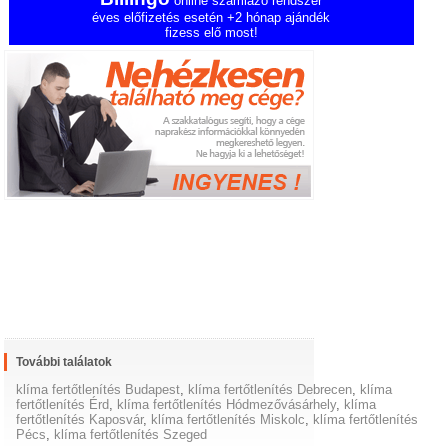
online számlázó rendszer
éves előfizetés esetén +2 hónap ajándék
fizess elő most!
További találatok
klíma fertőtlenítés Budapest
,
klíma fertőtlenítés Debrecen
,
klíma
fertőtlenítés Érd
,
klíma fertőtlenítés Hódmezővásárhely
,
klíma
fertőtlenítés Kaposvár
,
klíma fertőtlenítés Miskolc
,
klíma fertőtlenítés
Pécs
,
klíma fertőtlenítés Szeged