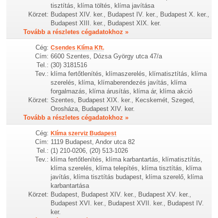
tisztítás, klíma töltés, klíma javítása
Körzet:
Budapest XIV. ker., Budapest IV. ker., Budapest X. ker.,
Budapest XIII. ker., Budapest XIX. ker.
Tovább a részletes cégadatokhoz »
Cég:
Csendes Klíma Kft.
Cím:
6600 Szentes, Dózsa György utca 47/a
Tel.:
(30) 3181516
Tev.:
klíma fertőtlenítés, klímaszerelés, klímatisztítás, klíma
szerelés, klíma, klímaberendezés javítás, klíma
forgalmazás, klíma árusítás, klíma ár, klíma akció
Körzet:
Szentes, Budapest XIX. ker., Kecskemét, Szeged,
Orosháza, Budapest XIV. ker.
Tovább a részletes cégadatokhoz »
Cég:
Klíma szerviz Budapest
Cím:
1119 Budapest, Andor utca 82
Tel.:
(1) 210-0206, (20) 513-1026
Tev.:
klíma fertőtlenítés, klíma karbantartás, klímatisztítás,
klíma szerelés, klíma telepítés, klíma tisztítás, klíma
javítás, klíma tisztítás budapest, klíma szerelő, klíma
karbantartása
Körzet:
Budapest, Budapest XIV. ker., Budapest XV. ker.,
Budapest XVI. ker., Budapest XVII. ker., Budapest IV.
ker.