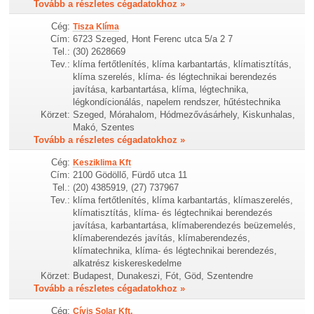
Tovább a részletes cégadatokhoz »
Cég:
Tisza Klíma
Cím:
6723 Szeged, Hont Ferenc utca 5/a 2 7
Tel.:
(30) 2628669
Tev.:
klíma fertőtlenítés, klíma karbantartás, klímatisztítás,
klíma szerelés, klíma- és légtechnikai berendezés
javítása, karbantartása, klíma, légtechnika,
légkondícionálás, napelem rendszer, hűtéstechnika
Körzet:
Szeged, Mórahalom, Hódmezővásárhely, Kiskunhalas,
Makó, Szentes
Tovább a részletes cégadatokhoz »
Cég:
Kesziklima Kft
Cím:
2100 Gödöllő, Fürdő utca 11
Tel.:
(20) 4385919, (27) 737967
Tev.:
klíma fertőtlenítés, klíma karbantartás, klímaszerelés,
klímatisztítás, klíma- és légtechnikai berendezés
javítása, karbantartása, klímaberendezés beüzemelés,
klímaberendezés javítás, klímaberendezés,
klímatechnika, klíma- és légtechnikai berendezés,
alkatrész kiskereskedelme
Körzet:
Budapest, Dunakeszi, Fót, Göd, Szentendre
Tovább a részletes cégadatokhoz »
Cég:
Cívis Solar Kft.