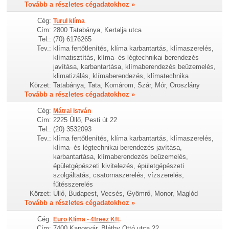
Tovább a részletes cégadatokhoz »
Cég:
Turul klíma
Cím:
2800 Tatabánya, Kertalja utca
Tel.:
(70) 6176265
Tev.:
klíma fertőtlenítés, klíma karbantartás, klímaszerelés,
klímatisztítás, klíma- és légtechnikai berendezés
javítása, karbantartása, klímaberendezés beüzemelés,
klimatizálás, klímaberendezés, klímatechnika
Körzet:
Tatabánya, Tata, Komárom, Szár, Mór, Oroszlány
Tovább a részletes cégadatokhoz »
Cég:
Mátrai István
Cím:
2225 Üllő, Pesti út 22
Tel.:
(20) 3532093
Tev.:
klíma fertőtlenítés, klíma karbantartás, klímaszerelés,
klíma- és légtechnikai berendezés javítása,
karbantartása, klímaberendezés beüzemelés,
épületgépészeti kivitelezés, épületgépészeti
szolgáltatás, csatornaszerelés, vízszerelés,
fűtésszerelés
Körzet:
Üllő, Budapest, Vecsés, Gyömrő, Monor, Maglód
Tovább a részletes cégadatokhoz »
Cég:
Euro Klíma - 4freez Kft.
Cím:
7400 Kaposvár, Bláthy Ottó utca 22