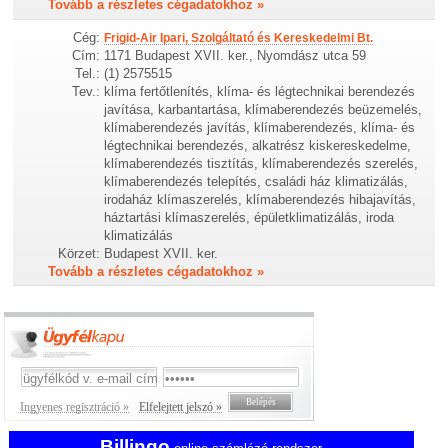
Tovább a részletes cégadatokhoz »
Cég:
Frigid-Air Ipari, Szolgáltató és Kereskedelmi Bt.
Cím:
1171 Budapest XVII. ker., Nyomdász utca 59
Tel.:
(1) 2575515
Tev.:
klíma fertőtlenítés, klíma- és légtechnikai berendezés
javítása, karbantartása, klímaberendezés beüzemelés,
klímaberendezés javítás, klímaberendezés, klíma- és
légtechnikai berendezés, alkatrész kiskereskedelme,
klímaberendezés tisztítás, klímaberendezés szerelés,
klímaberendezés telepítés, családi ház klimatizálás,
irodaház klímaszerelés, klímaberendezés hibajavítás,
háztartási klímaszerelés, épületklimatizálás, iroda
klimatizálás
Körzet:
Budapest XVII. ker.
Tovább a részletes cégadatokhoz »
Ingyenes regisztráció »
Elfelejtett jelszó »
Billingo