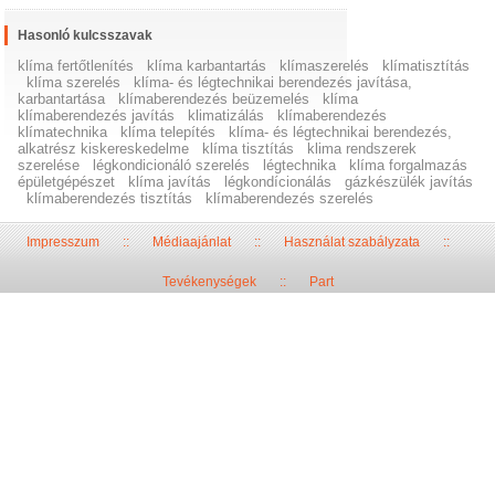
Hasonló kulcsszavak
klíma fertőtlenítés
klíma karbantartás
klímaszerelés
klímatisztítás
klíma szerelés
klíma- és légtechnikai berendezés javítása,
karbantartása
klímaberendezés beüzemelés
klíma
klímaberendezés javítás
klimatizálás
klímaberendezés
klímatechnika
klíma telepítés
klíma- és légtechnikai berendezés,
alkatrész kiskereskedelme
klíma tisztítás
klima rendszerek
szerelése
légkondicionáló szerelés
légtechnika
klíma forgalmazás
épületgépészet
klíma javítás
légkondícionálás
gázkészülék javítás
klímaberendezés tisztítás
klímaberendezés szerelés
Impresszum
::
Médiaajánlat
::
Használat szabályzata
::
Tevékenységek
::
Part