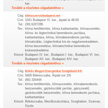
ker.
Tovább a részletes cégadatokhoz »
Cég:
klimaszervizbudapest.net
Cím:
1041 Budapest IV. ker., árpád út 48-50
Tel.:
(30) 6207285
Tev.:
klíma fertőtlenítés, klíma karbantartás, klímaszerelés,
klíma- és légtechnikai berendezés javítása,
karbantartása, klíma, klímaberendezés javítás,
klimatizálás, Légtechnikai kis-és nagykereskedelem,
klíma beszerelése, klímatechnikai berendezés
kiskereskedelme
Körzet:
Budapest IV. ker., Budapest I. ker., Budapest VI. ker.,
Budapest XII. ker., Budapest XIV. ker.
Tovább a részletes cégadatokhoz »
Cég:
Békés Megyei Energetikai Szolgáltató Kft.
Cím:
5600 Békéscsaba, Árpád sor 2/6.
Tel.:
(66) 326444
Tev.:
klíma fertőtlenítés, klímaszerelés, klímaberendezés
beüzemelés, gázkészülék javítás, gázszerelő,
gázkészülék beüzemelés, klíma berendezés javítása,
karbantartása
Körzet:
Békéscsaba, Mezőkovácsháza, Szeghalom, Szarvas,
Gyula