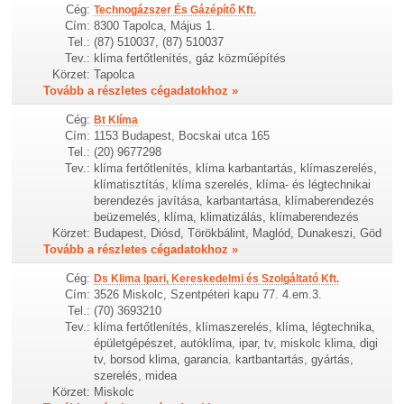
Cég:
Technogázszer És Gázépítő Kft.
Cím:
8300 Tapolca, Május 1.
Tel.:
(87) 510037, (87) 510037
Tev.:
klíma fertőtlenítés, gáz közműépítés
Körzet:
Tapolca
Tovább a részletes cégadatokhoz »
Cég:
Bt Klíma
Cím:
1153 Budapest, Bocskai utca 165
Tel.:
(20) 9677298
Tev.:
klíma fertőtlenítés, klíma karbantartás, klímaszerelés,
klímatisztítás, klíma szerelés, klíma- és légtechnikai
berendezés javítása, karbantartása, klímaberendezés
beüzemelés, klíma, klimatizálás, klímaberendezés
Körzet:
Budapest, Diósd, Törökbálint, Maglód, Dunakeszi, Göd
Tovább a részletes cégadatokhoz »
Cég:
Ds Klima Ipari, Kereskedelmi és Szolgáltató Kft.
Cím:
3526 Miskolc, Szentpéteri kapu 77. 4.em.3.
Tel.:
(70) 3693210
Tev.:
klíma fertőtlenítés, klímaszerelés, klíma, légtechnika,
épületgépészet, autóklíma, ipar, tv, miskolc klima, digi
tv, borsod klima, garancia. kartbantartás, gyártás,
szerelés, midea
Körzet:
Miskolc