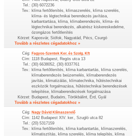
Tel.:
(30) 6072236
Tev.:
klíma fertőtlenítés, klímaszerelés, klíma szerelés,
klíma- és légtechnikai berendezés javítása,
karbantartása, klíma, klímaberendezés, klíma- és
légtechnikai berendezés, alkatrész kiskereskedelme,
ózongázos fertőtlenítés
Körzet:
Kaposvár, Siófok, Nagyatád, Pécs, Csurgó
Tovább a részletes cégadatokhoz »
Cég:
Fagyos-Szentek Ker. és Szolg. Kft
Cím:
1118 Budapest, Regös utca 13
Tel.:
(30) 6638052, (30) 8337761
Tev.:
klíma fertőtlenítés, klíma karbantartás, klíma szerelés,
klímaberendezés beüzemelés, klímaberendezés
javítás, klimatizálás, klímatechnika, hűtéstechnikai
eszközök forgalmazása, hűtéstechnikai berendezések
telepítése, klímaberendezések forgalmazása
Körzet:
Budapest, Budaörs, Törökbálint, Érd, Gyál
Tovább a részletes cégadatokhoz »
Cég:
Nagy Dávid Klímaszerelő
Cím:
1142 Budapest XIV. ker., Szugló utca 82
Tel.:
(20) 5317159
Tev.:
klíma fertőtlenítés, klíma karbantartás, klímaszerelés,
klímatisztítás, klíma szerelés, klíma telepítés, klíma