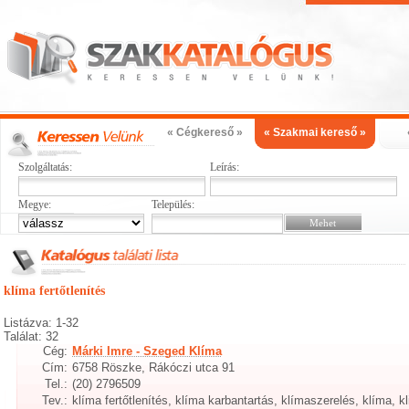
« Cégkereső »
« Szakmai kereső »
Szolgáltatás:
Leírás:
Megye:
Település:
klíma fertőtlenítés
Listázva: 1-32
Találat: 32
Cég:
Márki Imre - Szeged Klíma
Cím:
6758 Röszke, Rákóczi utca 91
Tel.:
(20) 2796509
Tev.:
klíma fertőtlenítés, klíma karbantartás, klímaszerelés, klíma, k