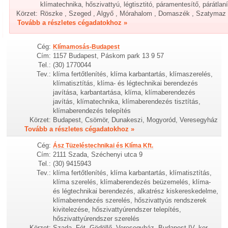
klímatechnika, hőszivattyú, légtisztitó, páramentesítő, párátlan
Körzet:
Röszke , Szeged , Algyő , Mórahalom , Domaszék , Szatymaz
Tovább a részletes cégadatokhoz »
Cég:
Klímamosás-Budapest
Cím:
1157 Budapest, Páskom park 13 9 57
Tel.:
(30) 1770044
Tev.:
klíma fertőtlenítés, klíma karbantartás, klímaszerelés,
klímatisztítás, klíma- és légtechnikai berendezés
javítása, karbantartása, klíma, klímaberendezés
javítás, klímatechnika, klímaberendezés tisztítás,
klímaberendezés telepítés
Körzet:
Budapest, Csömör, Dunakeszi, Mogyoród, Veresegyház
Tovább a részletes cégadatokhoz »
Cég:
Ász Tüzeléstechnikai és Klíma Kft.
Cím:
2111 Szada, Széchenyi utca 9
Tel.:
(30) 9415943
Tev.:
klíma fertőtlenítés, klíma karbantartás, klímatisztítás,
klíma szerelés, klímaberendezés beüzemelés, klíma-
és légtechnikai berendezés, alkatrész kiskereskedelme,
klímaberendezés szerelés, hőszivattyús rendszerek
kivitelezése, hőszivattyúrendszer telepítés,
hőszivattyúrendszer szerelés
Körzet:
Szada, Fót, Gödöllő, Veresegyház, Budapest IV. ker.