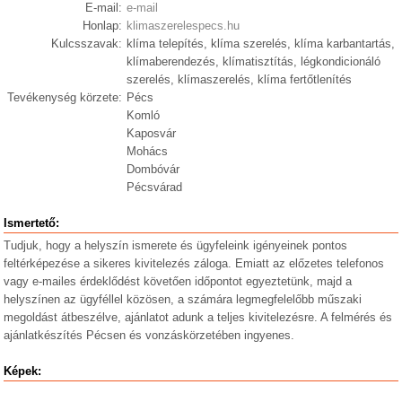
E-mail:
e-mail
Honlap:
klimaszerelespecs.hu
Kulcsszavak:
klíma telepítés, klíma szerelés, klíma karbantartás,
klímaberendezés, klímatisztítás, légkondicionáló
szerelés, klímaszerelés, klíma fertőtlenítés
Tevékenység körzete:
Pécs
Komló
Kaposvár
Mohács
Dombóvár
Pécsvárad
Ismertető:
Tudjuk, hogy a helyszín ismerete és ügyfeleink igényeinek pontos
feltérképezése a sikeres kivitelezés záloga. Emiatt az előzetes telefonos
vagy e-mailes érdeklődést követően időpontot egyeztetünk, majd a
helyszínen az ügyféllel közösen, a számára legmegfelelőbb műszaki
megoldást átbeszélve, ajánlatot adunk a teljes kivitelezésre. A felmérés és
ajánlatkészítés Pécsen és vonzáskörzetében ingyenes.
Képek: