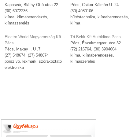
Kaposvár, Bláthy Ottó utca 22
Pécs, Csikor Kálmán U. 24.
(30) 6072236
(30) 4980106
klíma, klímaberendezés,
hűtéstechnika, klímaberendezés,
klímaszerelés
klíma
Electro World Magyarország Kft. -
Tri-Bekk Kft Autóklima Pecs
Pécs
Pécs, Északmegyer utca 32
Pécs, Makay I. U .7
(72) 216764, (30) 3904604
(27) 548674, (27) 548674
klíma, klímaberendezés,
porszívó, lexmark, szórakoztató
klímaszerelés
elektronika