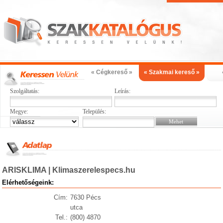
« Cégkereső »
« Szakmai kereső »
Szolgáltatás:
Leírás:
Megye:
Település:
ARISKLIMA | Klimaszerelespecs.hu
Elérhetőségeink:
Cím:
7630 Pécs
utca
Tel.:
(800) 4870