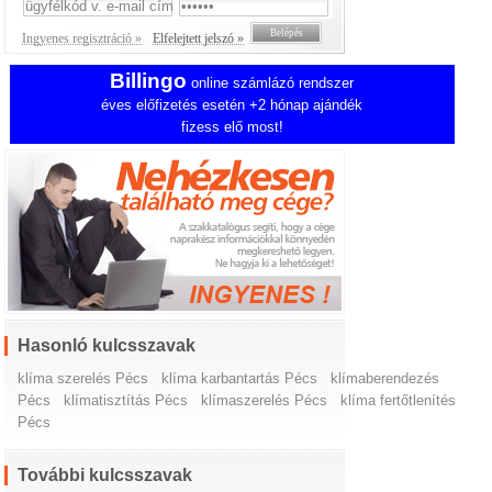
Ingyenes regisztráció »
Elfelejtett jelszó »
Billingo
online számlázó rendszer
éves előfizetés esetén +2 hónap ajándék
fizess elő most!
Hasonló kulcsszavak
klíma szerelés Pécs
klíma karbantartás Pécs
klímaberendezés
Pécs
klímatisztítás Pécs
klímaszerelés Pécs
klíma fertőtlenítés
Pécs
További kulcsszavak