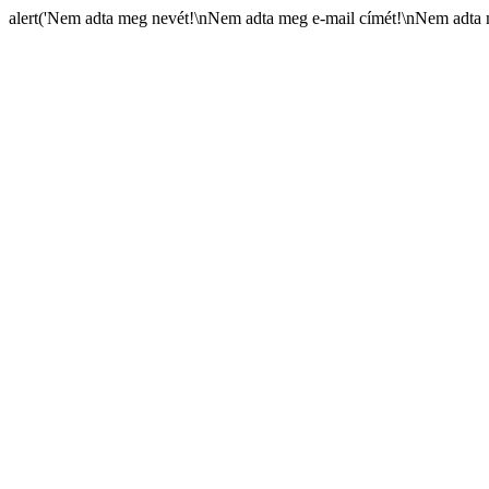
alert('Nem adta meg nevét!\nNem adta meg e-mail címét!\nNem adta m