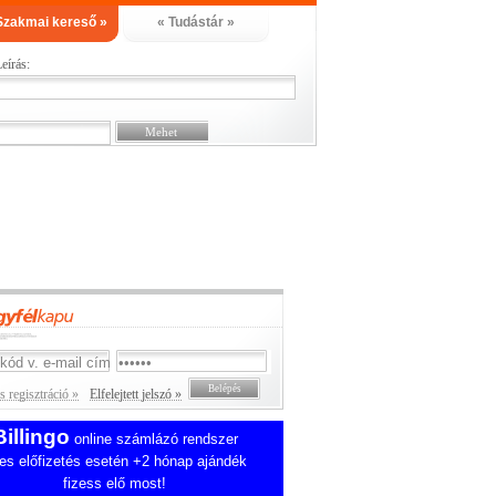
Szakmai kereső »
« Tudástár »
eírás:
 regisztráció »
Elfelejtett jelszó »
Billingo
online számlázó rendszer
es előfizetés esetén +2 hónap ajándék
fizess elő most!