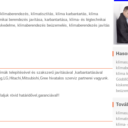
 klímaberendezés, klímatisztítás, klíma karbantartás, klíma
hnikai berendezés javítása, karbantartása, klíma- és légtechnikai
eskedelme, klímaberendezés beüzemelés, klímaberendezés javítás
Haso
klímas
klímab
límák telepítésével és szakszerű javításával ,karbantartásával
klíma 
g,LG,Hitachi,Mitsubishi,Gree hivatalos szerviz partnerei vagyunk.
Gödöll
kisker
beüzem
aljuk rövid határidővel,garanciával!!
Továb
klímas
klímati
klíma- 