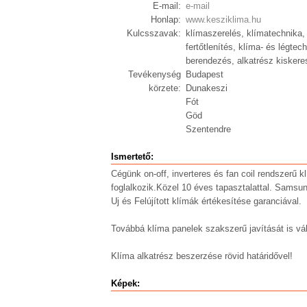
E-mail:
e-mail
Honlap:
www.kesziklima.hu
Kulcsszavak:
klímaszerelés, klímatechnika,
fertőtlenítés, klíma- és légtec
berendezés, alkatrész kisker
Tevékenység
Budapest
körzete:
Dunakeszi
Fót
Göd
Szentendre
Ismertető:
Cégünk on-off, inverteres és fan coil rendszerű k
foglalkozik.Közel 10 éves tapasztalattal. Samsun
Uj és Felújított klímák értékesítése garanciával.
Továbbá klíma panelek szakszerű javítását is váll
Klíma alkatrész beszerzése rövid határidővel!
Képek: