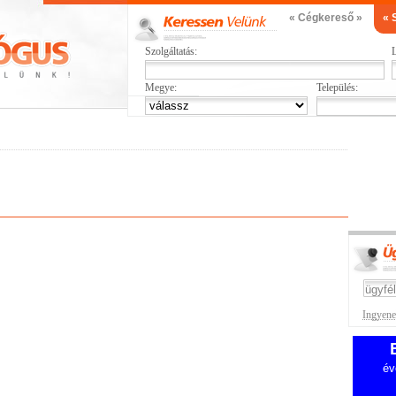
« Cégkereső »
« 
Szolgáltatás:
L
Megye:
Település:
Ingyenes
év