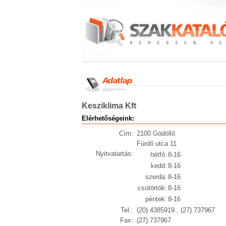
Kesziklima Kft
Elérhetőségeink:
Cím:
2100 Gödöllő
Fürdő utca 11
Nyitvatartás:
hétfő:
8-16
kedd:
8-16
szerda:
8-16
csütörtök:
8-16
péntek:
8-16
Tel.:
(20) 4385919 , (27) 737967
Fax:
(27) 737967