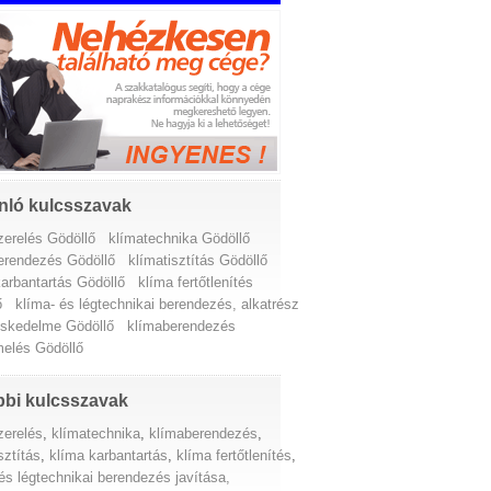
nló kulcsszavak
zerelés Gödöllő
klímatechnika Gödöllő
erendezés Gödöllő
klímatisztítás Gödöllő
karbantartás Gödöllő
klíma fertőtlenítés
ő
klíma- és légtechnikai berendezés, alkatrész
eskedelme Gödöllő
klímaberendezés
elés Gödöllő
bi kulcsszavak
zerelés
,
klímatechnika
,
klímaberendezés
,
sztítás
,
klíma karbantartás
,
klíma fertőtlenítés
,
és légtechnikai berendezés javítása,