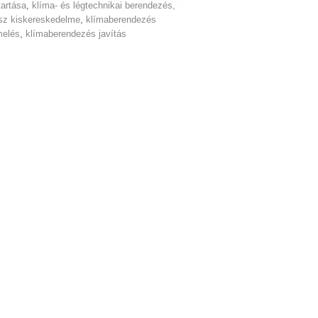
tartása
,
klíma- és légtechnikai berendezés,
ész kiskereskedelme
,
klímaberendezés
melés
,
klímaberendezés javítás