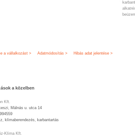
karban
alkatr
beüze
je a vállalkozást >
Adatmódosítás >
Hibás adat jelentése >
zások a közelben
n Kft.
eszi, Málnás u. utca 14
9994559
iz, klímaberendezés, karbantartás
iz-Klíma Kft.