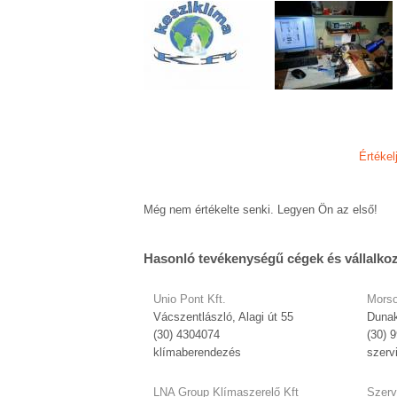
Értékel
Még nem értékelte senki. Legyen Ön az első!
Hasonló tevékenységű cégek és vállalko
Unio Pont Kft.
Morso
Vácszentlászló, Alagi út 55
Dunak
(30) 4304074
(30) 
klímaberendezés
szerv
LNA Group Klímaszerelő Kft
Szerv