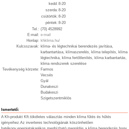
kedd:
8-20
szerda:
8-20
csütörtök:
8-20
péntek:
8-20
Tel.:
(70) 4528992
E-mail:
e-mail
Honlap:
khklima.hu/
Kulcsszavak:
klíma- és légtechnikai berendezés javítása,
karbantartása, klímaszerelés, klíma telepítés, klíma
légtechnika, klíma fertőtlenítés, klíma karbantartás,
klima rendszerek szerelése
Tevékenység körzete:
Farmos
Vecsés
Gyál
Dunakeszi
Budakeszi
Szigetszentmiklós
Ismertető:
A Kh-produkt Kft.tökéletes választás minden klíma fűtés és hűtés
igényeihez.Az inverteres technológiának köszönhetően
hatékony,energiatakarékos,megbízható megoldás a klíma berendezés hogy