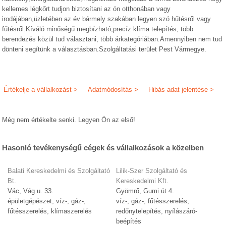
kellemes légkőrt tudjon biztosítani az ön otthonában vagy
irodájában,üzletében az év bármely szakában legyen szó hűtésről vagy
fűtésről.Kíváló minőségű megbízható,precíz klíma telepítés, több
berendezés közül tud választani, több árkategóriában.Amennyiben nem tud
dönteni segítünk a választásban.Szolgáltatási terület Pest Vármegye.
Értékelje a vállalkozást >
Adatmódosítás >
Hibás adat jelentése >
Még nem értékelte senki. Legyen Ön az első!
Hasonló tevékenységű cégek és vállalkozások a közelben
Balati Kereskedelmi és Szolgáltató
Lilik-Szer Szolgáltató és
Bt.
Kereskedelmi Kft.
Vác, Vág u. 33.
Gyömrő, Gumi út 4.
épületgépészet, víz-, gáz-,
víz-, gáz-, fűtésszerelés,
fűtésszerelés, klímaszerelés
redőnytelepítés, nyílászáró-
beépítés