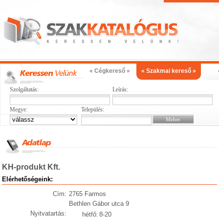
« Cégkereső »
« Szakmai kereső »
Szolgáltatás:
Leírás:
Megye:
Település:
KH-produkt Kft.
Elérhetőségeink:
Cím:
2765 Farmos
Bethlen Gábor utca 9
Nyitvatartás:
hétfő:
8-20