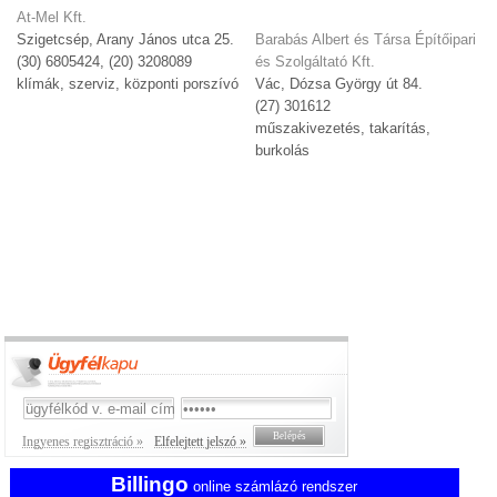
At-Mel Kft.
Szigetcsép, Arany János utca 25.
Barabás Albert és Társa Építőipari
(30) 6805424, (20) 3208089
és Szolgáltató Kft.
klímák, szerviz, központi porszívó
Vác, Dózsa György út 84.
(27) 301612
műszakivezetés, takarítás,
burkolás
Ingyenes regisztráció »
Elfelejtett jelszó »
Billingo
online számlázó rendszer