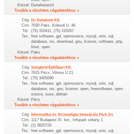
Körzet:
Dunaharaszti
Tovább a részletes cégadatokhoz »
Cég:
Dc Dunakom Kft.
Cím:
7030 Paks, Kölesdi U. 46
Tel.:
(75) 310411, (75) 310267
Tev.:
free software, gpl, opensource, mysql, unix, sql,
database, nix, download, gnu, license, software, php,
linux, open
Körzet:
Paks
Tovább a részletes cégadatokhoz »
Cég:
Sziegland Építőipari Kft.
Cím:
7625 Pécs, Vilmos U 21
Tel.:
(70) 3405090
Tev.:
free software, gpl, opensource, mysql, unix, sql,
database, nix, gnu, license, open, freesoftware, open
source, suse, debian
Körzet:
Pécs
Tovább a részletes cégadatokhoz »
Cég:
Informatikai és Technológiai Innovációs Park Zrt.
Cím:
1117 Budapest XI. ker., Infopark sétány 1.
Tel.:
(1) 3820720
Tev.:
free software, gpl, opensource, mysql, unix, sql,