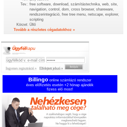
Tev.:
free software, download, számítástechnika, web, site,
navigation, control, dom, cross browser, shareware,
rendszerintegráció, free tree menu, netscape, explorer,
scripting
Körzet:
Üllő
Tovább a részletes cégadatokhoz »
Ingyenes regisztráció »
Elfelejtett jelszó »
Billingo
online számlázó rendszer
éves előfizetés esetén +2 hónap ajándék
fizess elő most!