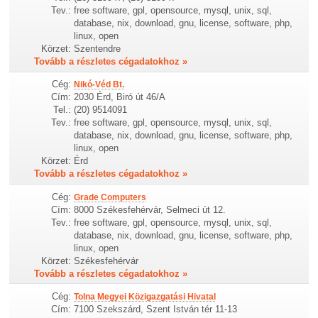
Tev.:
free software, gpl, opensource, mysql, unix, sql,
database, nix, download, gnu, license, software, php,
linux, open
Körzet:
Szentendre
Tovább a részletes cégadatokhoz »
Cég:
Nikó-Véd Bt.
Cím:
2030 Érd, Biró út 46/A
Tel.:
(20) 9514091
Tev.:
free software, gpl, opensource, mysql, unix, sql,
database, nix, download, gnu, license, software, php,
linux, open
Körzet:
Érd
Tovább a részletes cégadatokhoz »
Cég:
Grade Computers
Cím:
8000 Székesfehérvár, Selmeci út 12.
Tev.:
free software, gpl, opensource, mysql, unix, sql,
database, nix, download, gnu, license, software, php,
linux, open
Körzet:
Székesfehérvár
Tovább a részletes cégadatokhoz »
Cég:
Tolna Megyei Közigazgatási Hivatal
Cím:
7100 Szekszárd, Szent István tér 11-13