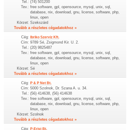
Tel.:
(74) 501200
Tev.:
free software, gpl, opensource, mysql, unix, sql,
database, nix, download, gnu, license, software, php,
linux, open
Körzet:
Szekszárd
Tovább a részletes cégadatokhoz »
Cég:
Ibriko Szerviz Kft.
Cím:
9789 Sé, Zsigmond Kir. U. 2.
Tel.:
(20) 9825487
Tev.:
free software, gpl, opensource, mysql, unix, sql,
database, nix, download, gnu, license, software, php,
linux, open
Körzet:
Sé
Tovább a részletes cégadatokhoz »
Cég:
P & P Net Bt.
Cím:
5000 Szolnok, Dr. Szana A. u. 34.
Tel.:
(56) 414638, (56) 414638
Tev.:
free software, gpl, opensource, mysql, unix, sql,
database, nix, download, gnu, license, software, php,
linux, open
Körzet:
Szolnok
Tovább a részletes cégadatokhoz »
Cég:
P-Erist Bt.