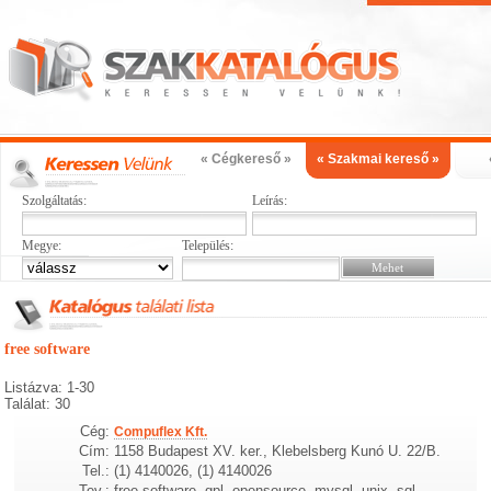
« Cégkereső »
« Szakmai kereső »
Szolgáltatás:
Leírás:
Megye:
Település:
free software
Listázva: 1-30
Találat: 30
Cég:
Compuflex Kft.
Cím:
1158 Budapest XV. ker., Klebelsberg Kunó U. 22/B.
Tel.:
(1) 4140026, (1) 4140026
Tev.:
free software, gpl, opensource, mysql, unix, sql,