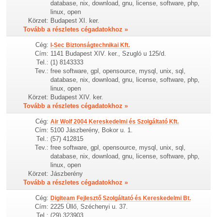
database, nix, download, gnu, license, software, php,
linux, open
Körzet:
Budapest XI. ker.
Tovább a részletes cégadatokhoz »
Cég:
I-Sec Biztonságtechnikai Kft.
Cím:
1141 Budapest XIV. ker., Szugló u 125/d.
Tel.:
(1) 8143333
Tev.:
free software, gpl, opensource, mysql, unix, sql,
database, nix, download, gnu, license, software, php,
linux, open
Körzet:
Budapest XIV. ker.
Tovább a részletes cégadatokhoz »
Cég:
Air Wolf 2004 Kereskedelmi és Szolgáltató Kft.
Cím:
5100 Jászberény, Bokor u. 1.
Tel.:
(57) 412815
Tev.:
free software, gpl, opensource, mysql, unix, sql,
database, nix, download, gnu, license, software, php,
linux, open
Körzet:
Jászberény
Tovább a részletes cégadatokhoz »
Cég:
Digiteam Fejlesztő Szolgáltató és Kereskedelmi Bt.
Cím:
2225 Üllő, Széchenyi u. 37.
Tel.:
(29) 323903