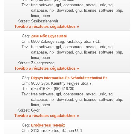
Tev.:
free software, gpl, opensource, mysql, unix, sql,
database, nix, download, gnu, license, software, php,
linux, open
Körzet:
Székesfehérvár
Tovább a részletes cégadatokhoz »
Cég:
Zalai Nők Egyesülete
Cím:
8900 Zalaegerszeg, Kisfaludy utca 7-11.
Tev.:
free software, gpl, opensource, mysql, unix, sql,
database, nix, download, gnu, license, software, php,
linux, open
Körzet:
Zalaegerszeg
Tovább a részletes cégadatokhoz »
Cég:
Digsys Informatikai És Számítástechnikai Bt.
Cím:
9030 Győr, Karinthy Frigyes utca 7.
Tel.:
(96) 416730, (96) 416730
Tev.:
free software, gpl, opensource, mysql, unix, sql,
database, nix, download, gnu, license, software, php,
linux, open
Körzet:
Győr
Tovább a részletes cégadatokhoz »
Cég:
Erdőkertesi Teleház
Cím:
2113 Erdőkertes, Báthori U. 1.