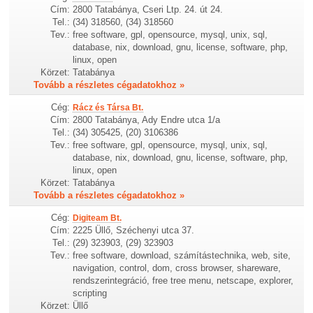
Cím:
2800 Tatabánya, Cseri Ltp. 24. út 24.
Tel.:
(34) 318560, (34) 318560
Tev.:
free software, gpl, opensource, mysql, unix, sql,
database, nix, download, gnu, license, software, php,
linux, open
Körzet:
Tatabánya
Tovább a részletes cégadatokhoz »
Cég:
Rácz és Társa Bt.
Cím:
2800 Tatabánya, Ady Endre utca 1/a
Tel.:
(34) 305425, (20) 3106386
Tev.:
free software, gpl, opensource, mysql, unix, sql,
database, nix, download, gnu, license, software, php,
linux, open
Körzet:
Tatabánya
Tovább a részletes cégadatokhoz »
Cég:
Digiteam Bt.
Cím:
2225 Üllő, Széchenyi utca 37.
Tel.:
(29) 323903, (29) 323903
Tev.:
free software, download, számítástechnika, web, site,
navigation, control, dom, cross browser, shareware,
rendszerintegráció, free tree menu, netscape, explorer,
scripting
Körzet:
Üllő