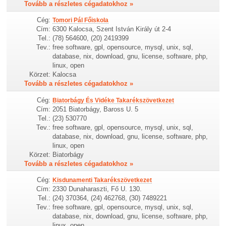
Tovább a részletes cégadatokhoz »
Cég:
Tomori Pál Főiskola
Cím:
6300 Kalocsa, Szent István Király út 2-4
Tel.:
(78) 564600, (20) 2419399
Tev.:
free software, gpl, opensource, mysql, unix, sql,
database, nix, download, gnu, license, software, php,
linux, open
Körzet:
Kalocsa
Tovább a részletes cégadatokhoz »
Cég:
Biatorbágy És Vidéke Takarékszövetkezet
Cím:
2051 Biatorbágy, Baross U. 5
Tel.:
(23) 530770
Tev.:
free software, gpl, opensource, mysql, unix, sql,
database, nix, download, gnu, license, software, php,
linux, open
Körzet:
Biatorbágy
Tovább a részletes cégadatokhoz »
Cég:
Kisdunamenti Takarékszövetkezet
Cím:
2330 Dunaharaszti, Fő U. 130.
Tel.:
(24) 370364, (24) 462768, (30) 7489221
Tev.:
free software, gpl, opensource, mysql, unix, sql,
database, nix, download, gnu, license, software, php,
linux, open