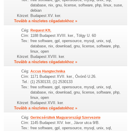
database, nix, gnu, license, software, php, linux, suse,
debian
Körzet:
Budapest XV. ker.
Tovább a részletes cégadatokhoz »
Cég:
Request Kft.
Cím:
1188 Budapest XVIII. ker., Tölgy U. 60
Tev.:
free software, gpl, opensource, mysql, unix, sql,
database, nix, download, gnu, license, software, php,
linux, open
Körzet:
Budapest XVIII. ker.
Tovább a részletes cégadatokhoz »
Cég:
Accus Hangtechnika
Cím:
1171 Budapest XVII. ker., Óvónő U.26.
Tel.:
(1) 2530133, (1) 2530133
Tev.:
free software, gpl, opensource, mysql, unix, sql,
database, nix, download, gnu, license, software, php,
linux, open
Körzet:
Budapest XVII. ker.
Tovább a részletes cégadatokhoz »
Cég:
Gerincsérültek Magyarországi Szervezete
Cím:
1145 Budapest XIV. ker., Jávor utca 9/B.
Tev.:
free software, gpl, opensource, mysql, unix, sql,