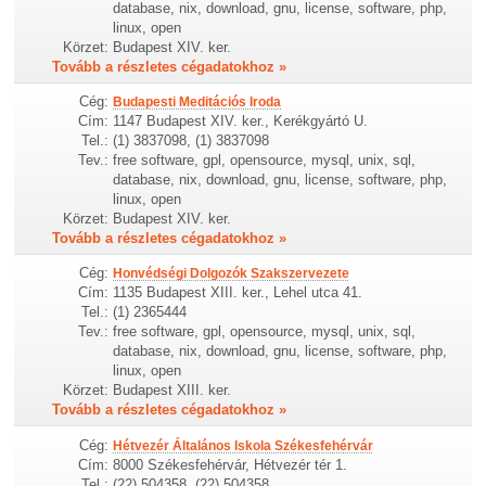
database, nix, download, gnu, license, software, php,
linux, open
Körzet:
Budapest XIV. ker.
Tovább a részletes cégadatokhoz »
Cég:
Budapesti Meditációs Iroda
Cím:
1147 Budapest XIV. ker., Kerékgyártó U.
Tel.:
(1) 3837098, (1) 3837098
Tev.:
free software, gpl, opensource, mysql, unix, sql,
database, nix, download, gnu, license, software, php,
linux, open
Körzet:
Budapest XIV. ker.
Tovább a részletes cégadatokhoz »
Cég:
Honvédségi Dolgozók Szakszervezete
Cím:
1135 Budapest XIII. ker., Lehel utca 41.
Tel.:
(1) 2365444
Tev.:
free software, gpl, opensource, mysql, unix, sql,
database, nix, download, gnu, license, software, php,
linux, open
Körzet:
Budapest XIII. ker.
Tovább a részletes cégadatokhoz »
Cég:
Hétvezér Általános Iskola Székesfehérvár
Cím:
8000 Székesfehérvár, Hétvezér tér 1.
Tel.:
(22) 504358, (22) 504358