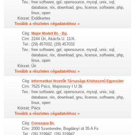
Tev.:
free software, gpl, opensource, mysql, unix, sql,
database, nix, download, gnu, license, software, php,
linux, open
Körzet:
Erdőkertes
Tovább a részletes cégadatokhoz »
Cég:
Major Modell Bt. - Bp.
Cím:
2244 Úri, Akácfa U. 11/A.
Tel.:
(29) 457032, (29) 457032
Tev.:
free software, gpl, opensource, mysql, unix, sql,
database, nix, download, gnu, license, software, php,
linux, open
Körzet:
Úri
Tovább a részletes cégadatokhoz »
Cég:
Informatikai Vezetők Társasága Közhasznú Egyesület
Cím:
7625 Pécs, Majorossy I U 36
Tev.:
free software, gpl, opensource, mysql, unix, sql,
database, nix, download, gnu, license, software, php,
linux, open
Körzet:
Pécs
Tovább a részletes cégadatokhoz »
Cég:
Consaqua Bt.
Cím:
2000 Szentendre, Bogdányi út 35 A Fs
Tel.:
(26) 319947, (26) 319947