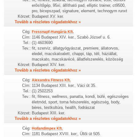
erősítőgép, 95xi, állítható pad, elliptic trainer, ct9500,
pro, bicepszpad, signature, element, technogym runxt
Körzet:
Budapest XV. ker.
Tovább a részletes cégadatokhoz »
Cég:
Fressnapf-Hungária Kft.
Cím:
1146 Budapest XIV. ker., Szabó József u. 6.
Tel.:
(1) 4603690
Tev.:
fit, szerviz, állatgyógyászat, premiere, állatorvos,
eledel, macskatoalett, chappi, táp, téli, háziállat,
macskato, macskavécé, állatfelszerelés, közösség
Körzet:
Budapest XIV. ker.
Tovább a részletes cégadatokhoz »
Cég:
Alexandra Fitness Kft.
Cím:
1134 Budapest XIII. ker., Váci út 35.
Tel.:
(1) 2502253
Tev.:
fit, fitness, wellness, panatta, kondi, büfé, egészséges
életmód, sport, torna felszerelés, egészség, body,
béres, testkultúra, health, fodrászat
Körzet:
Budapest XIII. ker.
Tovább a részletes cégadatokhoz »
Cég:
Hollandimpex Kft.
Cím:
1181 Budapest XVIII. ker., Üllői út 505.