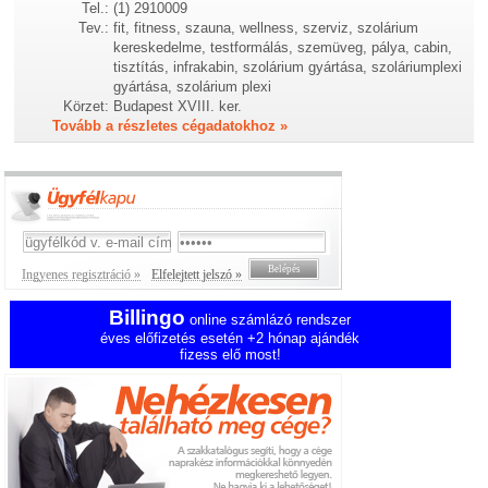
Tel.:
(1) 2910009
Tev.:
fit, fitness, szauna, wellness, szerviz, szolárium
kereskedelme, testformálás, szemüveg, pálya, cabin,
tisztítás, infrakabin, szolárium gyártása, szoláriumplexi
gyártása, szolárium plexi
Körzet:
Budapest XVIII. ker.
Tovább a részletes cégadatokhoz »
Ingyenes regisztráció »
Elfelejtett jelszó »
Billingo
online számlázó rendszer
éves előfizetés esetén +2 hónap ajándék
fizess elő most!