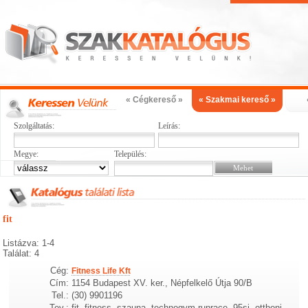
« Cégkereső »
« Szakmai kereső »
Szolgáltatás:
Leírás:
Megye:
Település:
fit
Listázva: 1-4
Találat: 4
Cég:
Fitness Life Kft
Cím:
1154 Budapest XV. ker., Népfelkelő Útja 90/B
Tel.:
(30) 9901196
Tev.:
fit, fitness, szauna, technogym runrace, 95si, otthoni