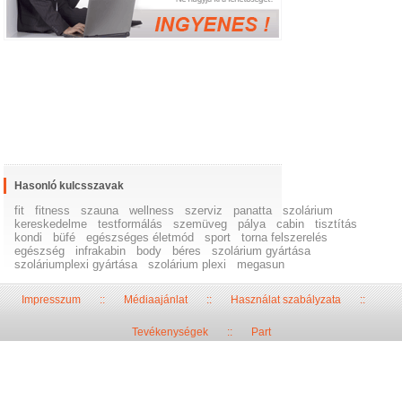
Hasonló kulcsszavak
fit
fitness
szauna
wellness
szerviz
panatta
szolárium
kereskedelme
testformálás
szemüveg
pálya
cabin
tisztítás
kondi
büfé
egészséges életmód
sport
torna felszerelés
egészség
infrakabin
body
béres
szolárium gyártása
szoláriumplexi gyártása
szolárium plexi
megasun
Impresszum
::
Médiaajánlat
::
Használat szabályzata
::
Tevékenységek
::
Part