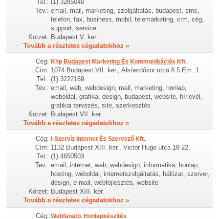
Tel.:
(1) 3285040
Tev.:
email, mail, marketing, szolgáltatás, budapest, sms,
telefon, fax, business, mobil, telemarketing, crm, cég,
support, service
Körzet:
Budapest V. ker.
Tovább a részletes cégadatokhoz »
Cég:
Khp Budapest Marketing És Kommunikációs Kft.
Cím:
1074 Budapest VII. ker., Alsóerdősor utca 8 5.Em. 1.
Tel.:
(1) 3222169
Tev.:
email, web, webdesign, mail, marketing, honlap,
weboldal, grafika, design, budapest, website, hírlevél,
grafikai tervezés, site, szerkesztés
Körzet:
Budapest VII. ker.
Tovább a részletes cégadatokhoz »
Cég:
I-Szervíz Internet És Szervező Kft.
Cím:
1132 Budapest XIII. ker., Victor Hugo utca 18-22.
Tel.:
(1) 4650503
Tev.:
email, internet, web, webdesign, informatika, honlap,
hosting, weboldal, internetszolgáltatás, hálózat, szerver,
design, e mail, webfejlesztés, website
Körzet:
Budapest XIII. ker.
Tovább a részletes cégadatokhoz »
Cég:
Webfanatix Honlapkészítés