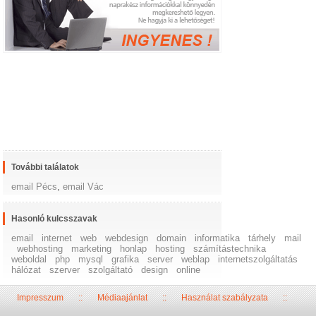
További találatok
email Pécs
,
email Vác
Hasonló kulcsszavak
email
internet
web
webdesign
domain
informatika
tárhely
mail
webhosting
marketing
honlap
hosting
számítástechnika
weboldal
php
mysql
grafika
server
weblap
internetszolgáltatás
hálózat
szerver
szolgáltató
design
online
Impresszum
::
Médiaajánlat
::
Használat szabályzata
::