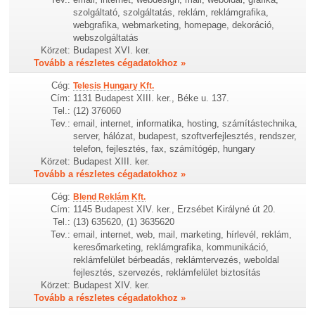
szolgáltató, szolgáltatás, reklám, reklámgrafika,
webgrafika, webmarketing, homepage, dekoráció,
webszolgáltatás
Körzet:
Budapest XVI. ker.
Tovább a részletes cégadatokhoz »
Cég:
Telesis Hungary Kft.
Cím:
1131 Budapest XIII. ker., Béke u. 137.
Tel.:
(12) 376060
Tev.:
email, internet, informatika, hosting, számítástechnika,
server, hálózat, budapest, szoftverfejlesztés, rendszer,
telefon, fejlesztés, fax, számítógép, hungary
Körzet:
Budapest XIII. ker.
Tovább a részletes cégadatokhoz »
Cég:
Blend Reklám Kft.
Cím:
1145 Budapest XIV. ker., Erzsébet Királyné út 20.
Tel.:
(13) 635620, (1) 3635620
Tev.:
email, internet, web, mail, marketing, hírlevél, reklám,
keresőmarketing, reklámgrafika, kommunikáció,
reklámfelület bérbeadás, reklámtervezés, weboldal
fejlesztés, szervezés, reklámfelület biztosítás
Körzet:
Budapest XIV. ker.
Tovább a részletes cégadatokhoz »