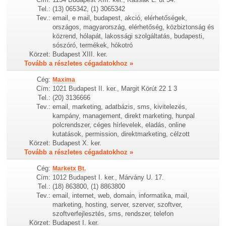
Tel.:
(13) 065342, (1) 3065342
Tev.:
email, e mail, budapest, akció, elérhetőségek,
országos, magyarország, elérhetőség, közbiztonság és
közrend, hólapát, lakossági szolgáltatás, budapesti,
sószóró, termékek, hókotró
Körzet:
Budapest XIII. ker.
Tovább a részletes cégadatokhoz »
Cég:
Maxima
Cím:
1021 Budapest II. ker., Margit Körút 22 1 3
Tel.:
(20) 3136666
Tev.:
email, marketing, adatbázis, sms, kivitelezés,
kampány, management, direkt marketing, hunpal
polcrendszer, céges hírlevelek, eladás, online
kutatások, permission, direktmarketing, célzott
Körzet:
Budapest X. ker.
Tovább a részletes cégadatokhoz »
Cég:
Marketx Bt.
Cím:
1012 Budapest I. ker., Márvány U. 17.
Tel.:
(18) 863800, (1) 8863800
Tev.:
email, internet, web, domain, informatika, mail,
marketing, hosting, server, szerver, szoftver,
szoftverfejlesztés, sms, rendszer, telefon
Körzet:
Budapest I. ker.