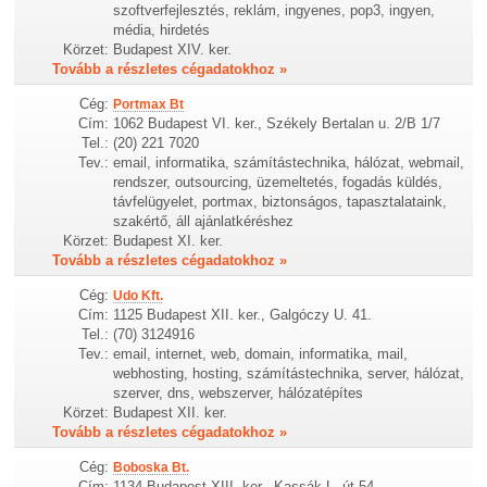
szoftverfejlesztés, reklám, ingyenes, pop3, ingyen,
média, hirdetés
Körzet:
Budapest XIV. ker.
Tovább a részletes cégadatokhoz »
Cég:
Portmax Bt
Cím:
1062 Budapest VI. ker., Székely Bertalan u. 2/B 1/7
Tel.:
(20) 221 7020
Tev.:
email, informatika, számítástechnika, hálózat, webmail,
rendszer, outsourcing, üzemeltetés, fogadás küldés,
távfelügyelet, portmax, biztonságos, tapasztalataink,
szakértő, áll ajánlatkéréshez
Körzet:
Budapest XI. ker.
Tovább a részletes cégadatokhoz »
Cég:
Udo Kft.
Cím:
1125 Budapest XII. ker., Galgóczy U. 41.
Tel.:
(70) 3124916
Tev.:
email, internet, web, domain, informatika, mail,
webhosting, hosting, számítástechnika, server, hálózat,
szerver, dns, webszerver, hálózatépítes
Körzet:
Budapest XII. ker.
Tovább a részletes cégadatokhoz »
Cég:
Boboska Bt.
Cím:
1134 Budapest XIII. ker., Kassák L. út 54.