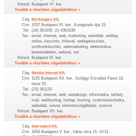
Körzet:
Budapest VI. ker.
Tovább a részletes cégadatokhoz »
Cég:
Bit-Hungary Kft.
Cím:
1037 Budapest III. ker., Kunigunda útja 15.
Tel.:
(14) 361030, (1) 4361030
Tev.:
email, internet, web, marketing, weboldal, weblap,
online, készítés, hírlevél, weblapkészítés,
szoftverkészítés, webmarketing, elektronikus
kereskedelem, webset, set
Körzet:
Budapest III. ker.
Tovább a részletes cégadatokhoz »
Cég:
Mentha Internet Kft.
Cím:
1125 Budapest XII. ker., Szilágyi Erzsébet Fasor 10.
fasor 10.
Tel.:
(23) 361133
Tev.:
email, internet, web, webdesign, informatika, tárhely,
mail, webhosting, honlap, hosting, számítástechnika,
weboldal, server, internetszolgáltatás, szerver
Körzet:
Budapest XII. ker.
Tovább a részletes cégadatokhoz »
Cég:
Interswitch Kft.
Cím:
1056 Budapest V. ker., Irányi utca 15. IV/11.