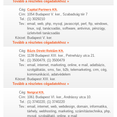
Tovább a részletes cégadatokhoz »
Cég:
Capital Partners Kft.
Cím:
1054 Budapest V. ker., Szabadság tér 7
Tel.:
(1) 3029210
Tev.:
email, web, php, mysql, javascript, perl, ftp, windows,
linux, sql, tanácsadás, software, antivirus, pénzügy,
üzletviteli tanácsadás
Körzet:
Budapest V. ker.
Tovább a részletes cégadatokhoz »
Cég:
Bázis Direkt Reklám Kft.
Cím:
1139 Budapest XIII. ker., Petneházy utca 21.
Tel.:
(1) 3500479, (1) 3500479
Tev.:
email, internet, marketing, online, e mail, adatbázis,
szolgáltatás, sms, fax, b2b, telemarketing, crm, cég,
kommunikáció, adatvédelem
Körzet:
Budapest XIII. ker.
Tovább a részletes cégadatokhoz »
Cég:
Netgral Kft.
Cím:
1061 Budapest VI. ker., Andrássy utca 10.
Tel.:
(1) 3740220, (1) 3740220
Tev.:
email, internet, web, webdesign, domain, informatika,
tárhely, webhosting, marketing, számítástechnika, php,
mysql, szolgáltató, online, e mail