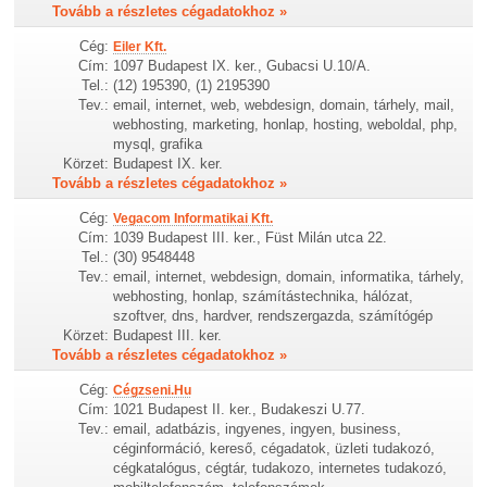
Tovább a részletes cégadatokhoz »
Cég:
Eiler Kft.
Cím:
1097 Budapest IX. ker., Gubacsi U.10/A.
Tel.:
(12) 195390, (1) 2195390
Tev.:
email, internet, web, webdesign, domain, tárhely, mail,
webhosting, marketing, honlap, hosting, weboldal, php,
mysql, grafika
Körzet:
Budapest IX. ker.
Tovább a részletes cégadatokhoz »
Cég:
Vegacom Informatikai Kft.
Cím:
1039 Budapest III. ker., Füst Milán utca 22.
Tel.:
(30) 9548448
Tev.:
email, internet, webdesign, domain, informatika, tárhely,
webhosting, honlap, számítástechnika, hálózat,
szoftver, dns, hardver, rendszergazda, számítógép
Körzet:
Budapest III. ker.
Tovább a részletes cégadatokhoz »
Cég:
Cégzseni.Hu
Cím:
1021 Budapest II. ker., Budakeszi U.77.
Tev.:
email, adatbázis, ingyenes, ingyen, business,
céginformáció, kereső, cégadatok, üzleti tudakozó,
cégkatalógus, cégtár, tudakozo, internetes tudakozó,