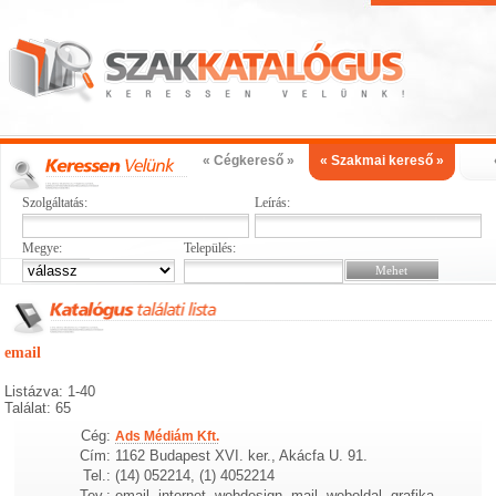
« Cégkereső »
« Szakmai kereső »
Szolgáltatás:
Leírás:
Megye:
Település:
email
Listázva: 1-40
Találat: 65
Cég:
Ads Médiám Kft.
Cím:
1162 Budapest XVI. ker., Akácfa U. 91.
Tel.:
(14) 052214, (1) 4052214
Tev.:
email, internet, webdesign, mail, weboldal, grafika,