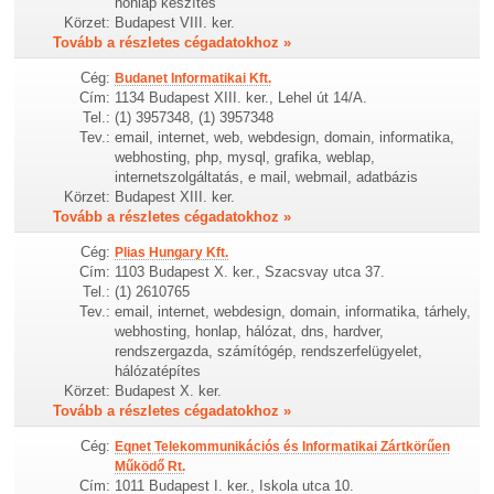
honlap készítés
Körzet:
Budapest VIII. ker.
Tovább a részletes cégadatokhoz »
Cég:
Budanet Informatikai Kft.
Cím:
1134 Budapest XIII. ker., Lehel út 14/A.
Tel.:
(1) 3957348, (1) 3957348
Tev.:
email, internet, web, webdesign, domain, informatika,
webhosting, php, mysql, grafika, weblap,
internetszolgáltatás, e mail, webmail, adatbázis
Körzet:
Budapest XIII. ker.
Tovább a részletes cégadatokhoz »
Cég:
Plias Hungary Kft.
Cím:
1103 Budapest X. ker., Szacsvay utca 37.
Tel.:
(1) 2610765
Tev.:
email, internet, webdesign, domain, informatika, tárhely,
webhosting, honlap, hálózat, dns, hardver,
rendszergazda, számítógép, rendszerfelügyelet,
hálózatépítes
Körzet:
Budapest X. ker.
Tovább a részletes cégadatokhoz »
Cég:
Eqnet Telekommunikációs és Informatikai Zártkörűen
Működő Rt.
Cím:
1011 Budapest I. ker., Iskola utca 10.