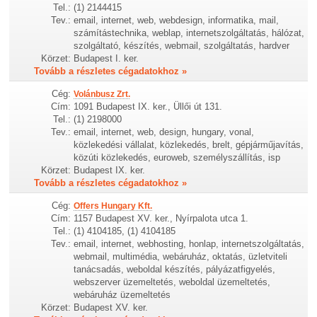
Tel.:
(1) 2144415
Tev.:
email, internet, web, webdesign, informatika, mail,
számítástechnika, weblap, internetszolgáltatás, hálózat,
szolgáltató, készítés, webmail, szolgáltatás, hardver
Körzet:
Budapest I. ker.
Tovább a részletes cégadatokhoz »
Cég:
Volánbusz Zrt.
Cím:
1091 Budapest IX. ker., Üllői út 131.
Tel.:
(1) 2198000
Tev.:
email, internet, web, design, hungary, vonal,
közlekedési vállalat, közlekedés, brelt, gépjárműjavítás,
közúti közlekedés, euroweb, személyszállítás, isp
Körzet:
Budapest IX. ker.
Tovább a részletes cégadatokhoz »
Cég:
Offers Hungary Kft.
Cím:
1157 Budapest XV. ker., Nyírpalota utca 1.
Tel.:
(1) 4104185, (1) 4104185
Tev.:
email, internet, webhosting, honlap, internetszolgáltatás,
webmail, multimédia, webáruház, oktatás, üzletviteli
tanácsadás, weboldal készítés, pályázatfigyelés,
webszerver üzemeltetés, weboldal üzemeltetés,
webáruház üzemeltetés
Körzet:
Budapest XV. ker.