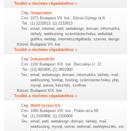
Tovább a részletes cégadatokhoz »
Cég:
Hungaroweb
Cím:
1071 Budapest VII. ker., Dózsa György út 8.
Tel.:
(1) 2232813, (1) 2232813
Tev.:
email, internet, web, webdesign, domain, informatika,
tárhely, webhosting, számítástechnika, weboldal,
grafika, weblap, internetszolgáltatás, szerver, design
Körzet:
Budapest VII. ker.
Tovább a részletes cégadatokhoz »
Cég:
Dokumedik Bt.
Cím:
1192 Budapest XIX. ker., Bercsényi U. 72.
Tel.:
(12) 801900, (1) 2801900
Tev.:
email, webdesign, domain, informatika, tárhely, mail,
webhosting, honlap, hosting, számítástechnika, php,
mysql, server, készítés, szoftver
Körzet:
Budapest XIX. ker.
Tovább a részletes cégadatokhoz »
Cég:
Ww55 System Kft.
Cím:
1083 Budapest VIII. ker., Práter utca 59.
Tel.:
(1) 2100908, (1) 2100908
Tev.:
email, web, webdesign, domain, tárhely, mail,
webhosting, mysql, server, webmail, webfejlesztés, ssl,