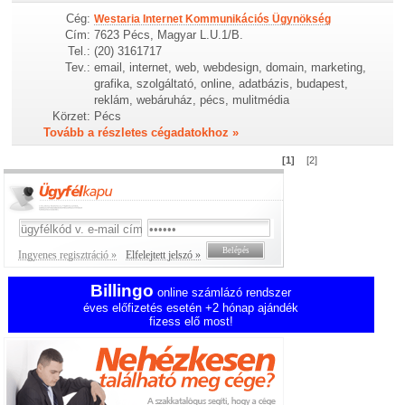
Cég:
Westaria Internet Kommunikációs Ügynökség
Cím:
7623 Pécs, Magyar L.U.1/B.
Tel.:
(20) 3161717
Tev.:
email, internet, web, webdesign, domain, marketing,
grafika, szolgáltató, online, adatbázis, budapest,
reklám, webáruház, pécs, mulitmédia
Körzet:
Pécs
Tovább a részletes cégadatokhoz »
[1]
[2]
Ingyenes regisztráció »
Elfelejtett jelszó »
Billingo
online számlázó rendszer
éves előfizetés esetén +2 hónap ajándék
fizess elő most!