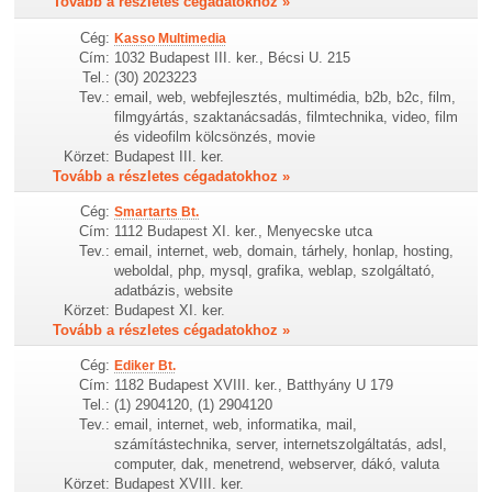
Tovább a részletes cégadatokhoz »
Cég:
Kasso Multimedia
Cím:
1032 Budapest III. ker., Bécsi U. 215
Tel.:
(30) 2023223
Tev.:
email, web, webfejlesztés, multimédia, b2b, b2c, film,
filmgyártás, szaktanácsadás, filmtechnika, video, film
és videofilm kölcsönzés, movie
Körzet:
Budapest III. ker.
Tovább a részletes cégadatokhoz »
Cég:
Smartarts Bt.
Cím:
1112 Budapest XI. ker., Menyecske utca
Tev.:
email, internet, web, domain, tárhely, honlap, hosting,
weboldal, php, mysql, grafika, weblap, szolgáltató,
adatbázis, website
Körzet:
Budapest XI. ker.
Tovább a részletes cégadatokhoz »
Cég:
Ediker Bt.
Cím:
1182 Budapest XVIII. ker., Batthyány U 179
Tel.:
(1) 2904120, (1) 2904120
Tev.:
email, internet, web, informatika, mail,
számítástechnika, server, internetszolgáltatás, adsl,
computer, dak, menetrend, webserver, dákó, valuta
Körzet:
Budapest XVIII. ker.