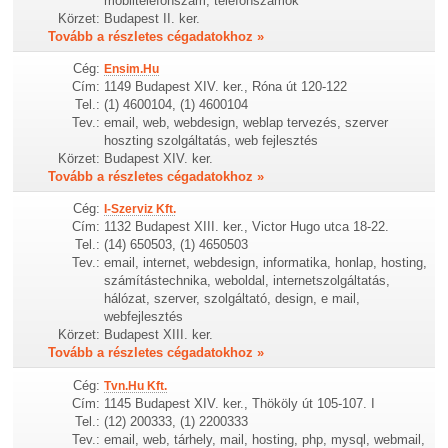
mobiltelefonszám, telefonszámok
Körzet:
Budapest II. ker.
Tovább a részletes cégadatokhoz »
Cég:
Ensim.Hu
Cím:
1149 Budapest XIV. ker., Róna út 120-122
Tel.:
(1) 4600104, (1) 4600104
Tev.:
email, web, webdesign, weblap tervezés, szerver
hoszting szolgáltatás, web fejlesztés
Körzet:
Budapest XIV. ker.
Tovább a részletes cégadatokhoz »
Cég:
I-Szerviz Kft.
Cím:
1132 Budapest XIII. ker., Victor Hugo utca 18-22.
Tel.:
(14) 650503, (1) 4650503
Tev.:
email, internet, webdesign, informatika, honlap, hosting,
számítástechnika, weboldal, internetszolgáltatás,
hálózat, szerver, szolgáltató, design, e mail,
webfejlesztés
Körzet:
Budapest XIII. ker.
Tovább a részletes cégadatokhoz »
Cég:
Tvn.Hu Kft.
Cím:
1145 Budapest XIV. ker., Thököly út 105-107. I
Tel.:
(12) 200333, (1) 2200333
Tev.:
email, web, tárhely, mail, hosting, php, mysql, webmail,