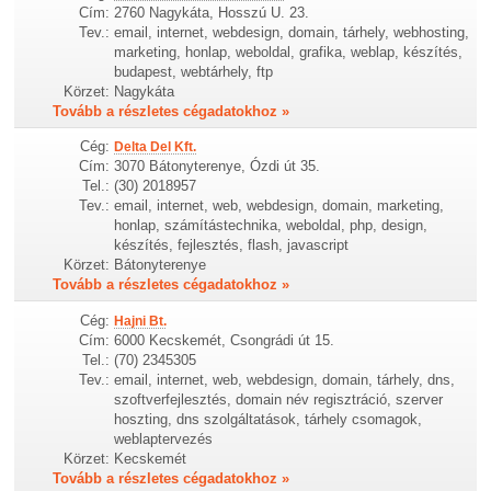
Cím:
2760 Nagykáta, Hosszú U. 23.
Tev.:
email, internet, webdesign, domain, tárhely, webhosting,
marketing, honlap, weboldal, grafika, weblap, készítés,
budapest, webtárhely, ftp
Körzet:
Nagykáta
Tovább a részletes cégadatokhoz »
Cég:
Delta Del Kft.
Cím:
3070 Bátonyterenye, Ózdi út 35.
Tel.:
(30) 2018957
Tev.:
email, internet, web, webdesign, domain, marketing,
honlap, számítástechnika, weboldal, php, design,
készítés, fejlesztés, flash, javascript
Körzet:
Bátonyterenye
Tovább a részletes cégadatokhoz »
Cég:
Hajni Bt.
Cím:
6000 Kecskemét, Csongrádi út 15.
Tel.:
(70) 2345305
Tev.:
email, internet, web, webdesign, domain, tárhely, dns,
szoftverfejlesztés, domain név regisztráció, szerver
hoszting, dns szolgáltatások, tárhely csomagok,
weblaptervezés
Körzet:
Kecskemét
Tovább a részletes cégadatokhoz »