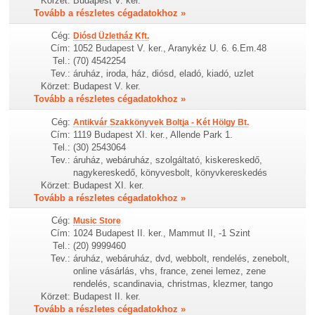
Körzet:
Budapest V. ker.
Tovább a részletes cégadatokhoz »
Cég:
Diósd Üzletház Kft.
Cím:
1052 Budapest V. ker., Aranykéz U. 6. 6.Em.48
Tel.:
(70) 4542254
Tev.:
áruház, iroda, ház, diósd, eladó, kiadó, uzlet
Körzet:
Budapest V. ker.
Tovább a részletes cégadatokhoz »
Cég:
Antikvár Szakkönyvek Boltja - Két Hölgy Bt.
Cím:
1119 Budapest XI. ker., Allende Park 1.
Tel.:
(30) 2543064
Tev.:
áruház, webáruház, szolgáltató, kiskereskedő,
nagykereskedő, könyvesbolt, könyvkereskedés
Körzet:
Budapest XI. ker.
Tovább a részletes cégadatokhoz »
Cég:
Music Store
Cím:
1024 Budapest II. ker., Mammut II, -1 Szint
Tel.:
(20) 9999460
Tev.:
áruház, webáruház, dvd, webbolt, rendelés, zenebolt,
online vásárlás, vhs, france, zenei lemez, zene
rendelés, scandinavia, christmas, klezmer, tango
Körzet:
Budapest II. ker.
Tovább a részletes cégadatokhoz »