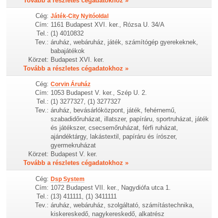
Tovább a részletes cégadatokhoz »
Cég:
Játék-City Nyitóoldal
Cím:
1161 Budapest XVI. ker., Rózsa U. 34/A
Tel.:
(1) 4010832
Tev.:
áruház, webáruház, játék, számítógép gyerekeknek,
babajátékok
Körzet:
Budapest XVI. ker.
Tovább a részletes cégadatokhoz »
Cég:
Corvin Áruház
Cím:
1053 Budapest V. ker., Szép U. 2.
Tel.:
(1) 3277327, (1) 3277327
Tev.:
áruház, bevásárlóközpont, játék, fehérnemű,
szabadidőruházat, illatszer, papíráru, sportruházat, játék
és játékszer, csecsemőruházat, férfi ruházat,
ajándéktárgy, lakástextil, papíráru és írószer,
gyermekruházat
Körzet:
Budapest V. ker.
Tovább a részletes cégadatokhoz »
Cég:
Dsp System
Cím:
1072 Budapest VII. ker., Nagydiófa utca 1.
Tel.:
(13) 411111, (1) 3411111
Tev.:
áruház, webáruház, szolgáltató, számítástechnika,
kiskereskedő, nagykereskedő, alkatrész