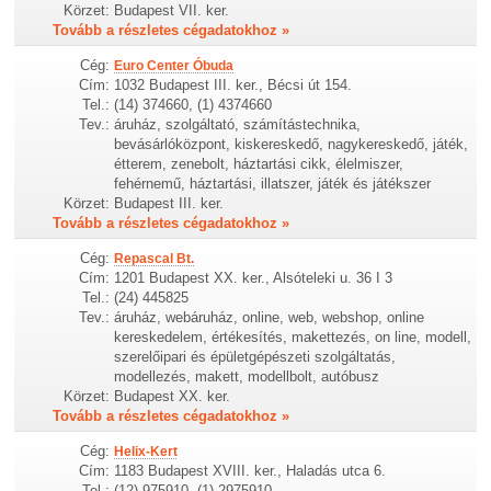
Körzet:
Budapest VII. ker.
Tovább a részletes cégadatokhoz »
Cég:
Euro Center Óbuda
Cím:
1032 Budapest III. ker., Bécsi út 154.
Tel.:
(14) 374660, (1) 4374660
Tev.:
áruház, szolgáltató, számítástechnika,
bevásárlóközpont, kiskereskedő, nagykereskedő, játék,
étterem, zenebolt, háztartási cikk, élelmiszer,
fehérnemű, háztartási, illatszer, játék és játékszer
Körzet:
Budapest III. ker.
Tovább a részletes cégadatokhoz »
Cég:
Repascal Bt.
Cím:
1201 Budapest XX. ker., Alsóteleki u. 36 I 3
Tel.:
(24) 445825
Tev.:
áruház, webáruház, online, web, webshop, online
kereskedelem, értékesítés, makettezés, on line, modell,
szerelőipari és épületgépészeti szolgáltatás,
modellezés, makett, modellbolt, autóbusz
Körzet:
Budapest XX. ker.
Tovább a részletes cégadatokhoz »
Cég:
Helix-Kert
Cím:
1183 Budapest XVIII. ker., Haladás utca 6.
Tel.:
(12) 975910, (1) 2975910