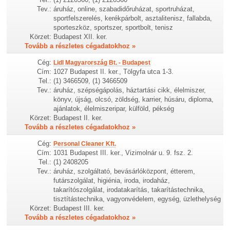
Tev.:
áruház, online, szabadidőruházat, sportruházat,
sportfelszerelés, kerékpárbolt, asztalitenisz, fallabda,
sporteszköz, sportszer, sportbolt, tenisz
Körzet:
Budapest XII. ker.
Tovább a részletes cégadatokhoz »
Cég:
Lidl Magyarország Bt. - Budapest
Cím:
1027 Budapest II. ker., Tölgyfa utca 1-3.
Tel.:
(1) 3466509, (1) 3466509
Tev.:
áruház, szépségápolás, háztartási cikk, élelmiszer,
könyv, újság, olcsó, zöldség, karrier, húsáru, diploma,
ajánlatok, élelmiszeripar, külföld, pékség
Körzet:
Budapest II. ker.
Tovább a részletes cégadatokhoz »
Cég:
Personal Cleaner Kft.
Cím:
1031 Budapest III. ker., Vizimolnár u. 9. fsz. 2.
Tel.:
(1) 2408205
Tev.:
áruház, szolgáltató, bevásárlóközpont, étterem,
futárszolgálat, higiénia, iroda, irodaház,
takarítószolgálat, irodatakarítás, takarítástechnika,
tisztítástechnika, vagyonvédelem, egység, üzlethelység
Körzet:
Budapest III. ker.
Tovább a részletes cégadatokhoz »