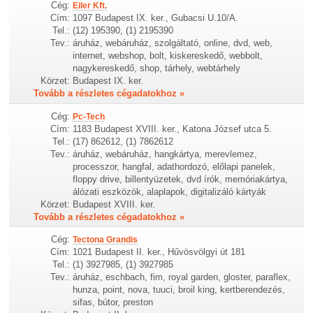
Cég:
Eiler Kft.
Cím:
1097 Budapest IX. ker., Gubacsi U.10/A.
Tel.:
(12) 195390, (1) 2195390
Tev.:
áruház, webáruház, szolgáltató, online, dvd, web,
internet, webshop, bolt, kiskereskedő, webbolt,
nagykereskedő, shop, tárhely, webtárhely
Körzet:
Budapest IX. ker.
Tovább a részletes cégadatokhoz »
Cég:
Pc-Tech
Cím:
1183 Budapest XVIII. ker., Katona József utca 5.
Tel.:
(17) 862612, (1) 7862612
Tev.:
áruház, webáruház, hangkártya, merevlemez,
processzor, hangfal, adathordozó, előlapi panelek,
floppy drive, billentyüzetek, dvd írók, memóriakártya,
álózati eszközök, alaplapok, digitalizáló kártyák
Körzet:
Budapest XVIII. ker.
Tovább a részletes cégadatokhoz »
Cég:
Tectona Grandis
Cím:
1021 Budapest II. ker., Hűvösvölgyi út 181
Tel.:
(1) 3927985, (1) 3927985
Tev.:
áruház, eschbach, fim, royal garden, gloster, paraflex,
hunza, point, nova, tuuci, broil king, kertberendezés,
sifas, bútor, preston