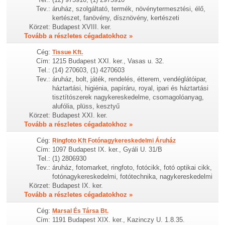
Tev.:
áruház, szolgáltató, termék, növénytermesztési, élő,
kertészet, fanövény, dísznövény, kertészeti
Körzet:
Budapest XVIII. ker.
Tovább a részletes cégadatokhoz »
Cég:
Tissue Kft.
Cím:
1215 Budapest XXI. ker., Vasas u. 32.
Tel.:
(14) 270603, (1) 4270603
Tev.:
áruház, bolt, játék, rendelés, étterem, vendéglátóipar,
háztartási, higiénia, papíráru, royal, ipari és háztartási
tisztítószerek nagykereskedelme, csomagolóanyag,
alufólia, plüss, kesztyű
Körzet:
Budapest XXI. ker.
Tovább a részletes cégadatokhoz »
Cég:
Ringfoto Kft Fotónagykereskedelmi Áruház
Cím:
1097 Budapest IX. ker., Gyáli U. 31/B
Tel.:
(1) 2806930
Tev.:
áruház, fotomarket, ringfoto, fotócikk, fotó optikai cikk,
fotónagykereskedelmi, fotótechnika, nagykereskedelmi
Körzet:
Budapest IX. ker.
Tovább a részletes cégadatokhoz »
Cég:
Marsal És Társa Bt.
Cím:
1191 Budapest XIX. ker., Kazinczy U. 1.8.35.