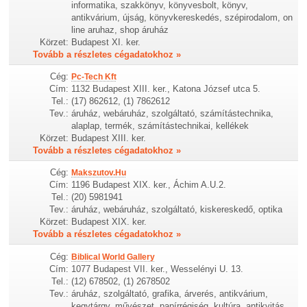
informatika, szakkönyv, könyvesbolt, könyv,
antikvárium, újság, könyvkereskedés, szépirodalom, on
line aruhaz, shop áruház
Körzet:
Budapest XI. ker.
Tovább a részletes cégadatokhoz »
Cég:
Pc-Tech Kft
Cím:
1132 Budapest XIII. ker., Katona József utca 5.
Tel.:
(17) 862612, (1) 7862612
Tev.:
áruház, webáruház, szolgáltató, számítástechnika,
alaplap, termék, számítástechnikai, kellékek
Körzet:
Budapest XIII. ker.
Tovább a részletes cégadatokhoz »
Cég:
Makszutov.Hu
Cím:
1196 Budapest XIX. ker., Áchim A.U.2.
Tel.:
(20) 5981941
Tev.:
áruház, webáruház, szolgáltató, kiskereskedő, optika
Körzet:
Budapest XIX. ker.
Tovább a részletes cégadatokhoz »
Cég:
Biblical World Gallery
Cím:
1077 Budapest VII. ker., Wesselényi U. 13.
Tel.:
(12) 678502, (1) 2678502
Tev.:
áruház, szolgáltató, grafika, árverés, antikvárium,
kegytárgy, művészet, papírrégiség, kultúra, antikvitás,