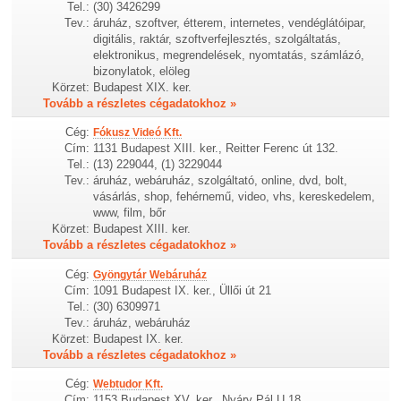
Tel.:
(30) 3426299
Tev.:
áruház, szoftver, étterem, internetes, vendéglátóipar,
digitális, raktár, szoftverfejlesztés, szolgáltatás,
elektronikus, megrendelések, nyomtatás, számlázó,
bizonylatok, elöleg
Körzet:
Budapest XIX. ker.
Tovább a részletes cégadatokhoz »
Cég:
Fókusz Videó Kft.
Cím:
1131 Budapest XIII. ker., Reitter Ferenc út 132.
Tel.:
(13) 229044, (1) 3229044
Tev.:
áruház, webáruház, szolgáltató, online, dvd, bolt,
vásárlás, shop, fehérnemű, video, vhs, kereskedelem,
www, film, bőr
Körzet:
Budapest XIII. ker.
Tovább a részletes cégadatokhoz »
Cég:
Gyöngytár Webáruház
Cím:
1091 Budapest IX. ker., Üllői út 21
Tel.:
(30) 6309971
Tev.:
áruház, webáruház
Körzet:
Budapest IX. ker.
Tovább a részletes cégadatokhoz »
Cég:
Webtudor Kft.
Cím:
1153 Budapest XV. ker., Nyáry Pál U.18.