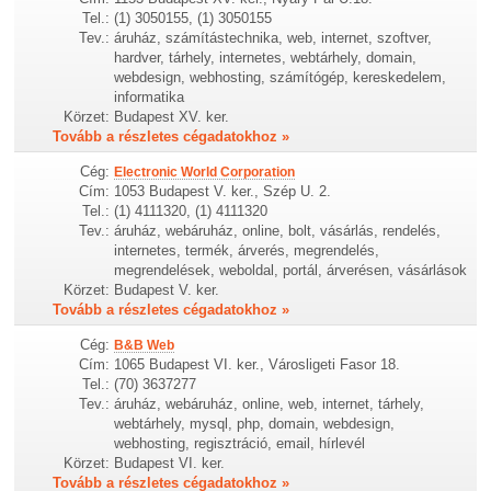
Tel.:
(1) 3050155, (1) 3050155
Tev.:
áruház, számítástechnika, web, internet, szoftver,
hardver, tárhely, internetes, webtárhely, domain,
webdesign, webhosting, számítógép, kereskedelem,
informatika
Körzet:
Budapest XV. ker.
Tovább a részletes cégadatokhoz »
Cég:
Electronic World Corporation
Cím:
1053 Budapest V. ker., Szép U. 2.
Tel.:
(1) 4111320, (1) 4111320
Tev.:
áruház, webáruház, online, bolt, vásárlás, rendelés,
internetes, termék, árverés, megrendelés,
megrendelések, weboldal, portál, árverésen, vásárlások
Körzet:
Budapest V. ker.
Tovább a részletes cégadatokhoz »
Cég:
B&B Web
Cím:
1065 Budapest VI. ker., Városligeti Fasor 18.
Tel.:
(70) 3637277
Tev.:
áruház, webáruház, online, web, internet, tárhely,
webtárhely, mysql, php, domain, webdesign,
webhosting, regisztráció, email, hírlevél
Körzet:
Budapest VI. ker.
Tovább a részletes cégadatokhoz »