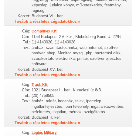
képeslap, judaica könyv, műkereskedés, festmény,
régiség
Körzet:
Budapest VII. ker.
Tovább a részletes cégadatokhoz »
Cég:
Compuflex Kft.
Cím:
1158 Budapest XV. ker., Klebelsberg Kunó U. 22/B.
Tel.:
(1) 4140026, (1) 4140026
Tev.:
áruház, számítástechnika, web, internet, szoftver,
hardver, shop, Monitor, mysql, php, háztartási cikk,
szórakoztató elektronika, printer, szoftverfejlesztés,
software
Körzet:
Budapest XV. ker.
Tovább a részletes cégadatokhoz »
Cég:
Traub Kft.
Cím:
1021 Budapest II. ker., Kuruclesi út 8/B.
Tel.:
(20) 4758505
Tev.:
áruház, raktár, irodaház, telek, ipartelep.,
ingatlanfejlesztés, ipari telephely, ingatlanközvetítés,
befektetés, ingatlan, mérnöki szolgáltatás
Körzet:
Budapest II. ker.
Tovább a részletes cégadatokhoz »
Cég:
Légiós Military