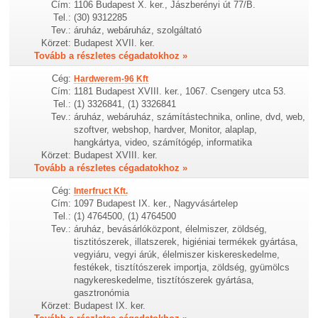
Cím:
1106 Budapest X. ker., Jászberényi út 77/B.
Tel.:
(30) 9312285
Tev.:
áruház, webáruház, szolgáltató
Körzet:
Budapest XVII. ker.
Tovább a részletes cégadatokhoz »
Cég:
Hardwerem-96 Kft
Cím:
1181 Budapest XVIII. ker., 1067. Csengery utca 53.
Tel.:
(1) 3326841, (1) 3326841
Tev.:
áruház, webáruház, számítástechnika, online, dvd, web,
szoftver, webshop, hardver, Monitor, alaplap,
hangkártya, video, számítógép, informatika
Körzet:
Budapest XVIII. ker.
Tovább a részletes cégadatokhoz »
Cég:
Interfruct Kft.
Cím:
1097 Budapest IX. ker., Nagyvásártelep
Tel.:
(1) 4764500, (1) 4764500
Tev.:
áruház, bevásárlóközpont, élelmiszer, zöldség,
tisztitószerek, illatszerek, higiéniai termékek gyártása,
vegyiáru, vegyi árúk, élelmiszer kiskereskedelme,
festékek, tisztítószerek importja, zöldség, gyümölcs
nagykereskedelme, tisztítószerek gyártása,
gasztronómia
Körzet:
Budapest IX. ker.