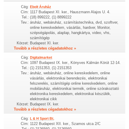
Cég:
Ebolt Áruház
Cím:
1117 Budapest XI. ker., Hauszmann Alajos U. 4.
Tel.:
(18) 899222, (1) 8899222
Tev.:
áruház, webáruház, számítástechnika, dvd, szoftver,
online kereskedelem, vásárlás, hardver, Monitor,
szépségápolás, alaplap, hangkártya, video, vhs,
számítógép
Körzet:
Budapest XI. ker.
Tovább a részletes cégadatokhoz »
Cég:
Digitalmarket
Cím:
1097 Budapest IX. ker., Könyves Kálmán Körút 12-14.
Tel.:
(1) 2151353, (1) 2151353
Tev.:
áruház, webáruház, online kereskedelem, online
vásárlás, elektronikai berendezés, elektronikai
felszerelés, számítógép online kereskedelem, online
mobiláruház, elektronikai termék, online szórakoztató
elektronika kereskedelem, elektronikai készülék,
elektronikai cikk
Körzet:
Budapest IX. ker.
Tovább a részletes cégadatokhoz »
Cég:
L & H Sport Bt.
Cím:
1122 Budapest XII. ker., Szamos utca 2/C
Tel.:
(1) 2126560, (1) 2126560