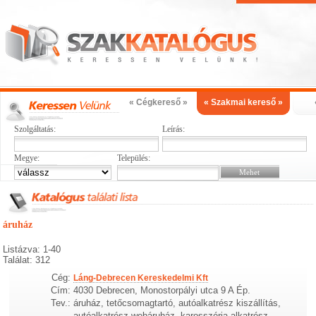
« Cégkereső »
« Szakmai kereső »
Szolgáltatás:
Leírás:
Megye:
Település:
áruház
Listázva: 1-40
Találat: 312
Cég:
Láng-Debrecen Kereskedelmi Kft
Cím:
4030 Debrecen, Monostorpályi utca 9 A Ép.
Tev.:
áruház, tetőcsomagtartó, autóalkatrész kiszállítás,
autóalkatrész webáruház, karosszéria-alkatrész,