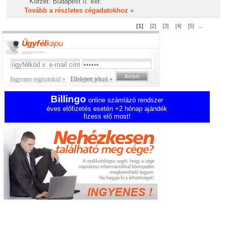
Körzet:
Budapest II. ker.
Tovább a részletes cégadatokhoz »
[1]
[2]
[3]
[4]
[5]
...
Ingyenes regisztráció »
Elfelejtett jelszó »
Billingo
online számlázó rendszer
éves előfizetés esetén +2 hónap ajándék
fizess elő most!