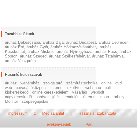
További találatok
áruház Békéscsaba
,
áruház Baja
,
áruház Budapest
,
áruház Debrecen
,
áruház Érd
,
áruház Győr
,
áruház Hódmezővásárhely
,
áruház
Kecskemét
,
áruház Miskolc
,
áruház Nyíregyháza
,
áruház Pécs
,
áruház
Sopron
,
áruház Szeged
,
áruház Székesfehérvár
,
áruház Tatabánya
,
áruház Veszprém
Hasonló kulcsszavak
áruház
webáruház
szolgáltató
számítástechnika
online
dvd
web
bevásárlóközpont
internet
szoftver
webshop
bolt
kiskereskedő
online kereskedelem
vásárlás
webbolt
nagykereskedő
hardver
játék
rendelés
étterem
shop
tárhely
Monitor
szépségápolás
Impresszum
::
Médiaajánlat
::
Használat szabályzata
::
Tevékenységek
::
Part