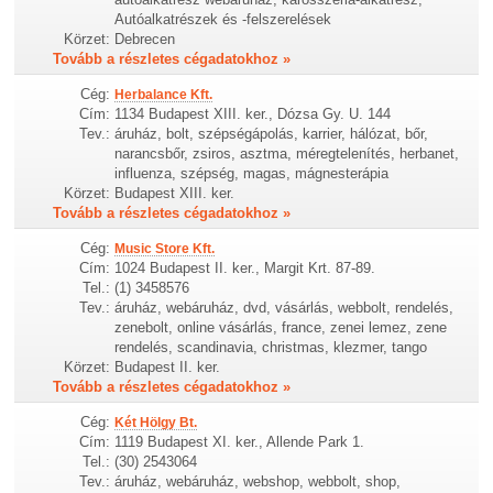
Autóalkatrészek és -felszerelések
Körzet:
Debrecen
Tovább a részletes cégadatokhoz »
Cég:
Herbalance Kft.
Cím:
1134 Budapest XIII. ker., Dózsa Gy. U. 144
Tev.:
áruház, bolt, szépségápolás, karrier, hálózat, bőr,
narancsbőr, zsiros, asztma, méregtelenítés, herbanet,
influenza, szépség, magas, mágnesterápia
Körzet:
Budapest XIII. ker.
Tovább a részletes cégadatokhoz »
Cég:
Music Store Kft.
Cím:
1024 Budapest II. ker., Margit Krt. 87-89.
Tel.:
(1) 3458576
Tev.:
áruház, webáruház, dvd, vásárlás, webbolt, rendelés,
zenebolt, online vásárlás, france, zenei lemez, zene
rendelés, scandinavia, christmas, klezmer, tango
Körzet:
Budapest II. ker.
Tovább a részletes cégadatokhoz »
Cég:
Két Hölgy Bt.
Cím:
1119 Budapest XI. ker., Allende Park 1.
Tel.:
(30) 2543064
Tev.:
áruház, webáruház, webshop, webbolt, shop,