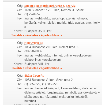
Cég:
Speed Bike Kerékpáráruház & Szervíz
Cím:
1188 Budapest XVIII. ker., Nemes U. Sarok
Tel.:
(1) 2941652
Tev.:
áruház, webáruház, webshop, szerviz, olimpia,
kerékpár, kellys, bicikli, merida, trial, gepida, bmx, kelly
s
Körzet:
Budapest XVIII. ker.
Tovább a részletes cégadatokhoz »
Cég:
Hpc Online Bt.
Cím:
1084 Budapest VIII. ker., Nemet utca 10.
Tel.:
(30) 2028956
Tev.:
áruház, webáruház, internet, online kereskedelem,
elektronikus kereskedelem
Körzet:
Budapest VIII. ker.
Tovább a részletes cégadatokhoz »
Cég:
Skála-Coop Rt.
Cím:
1053 Budapest V. ker., Szép utca 2.
Tel.:
(1) 3852222, (1) 3852222
Tev.:
áruház, bevásárlóközpont, kereskedelem, illatszerbolt,
élelmiszerüzlet, forgalmazás, ruhabolt, ajándékutalvány,
skála-coop rt., háztartási elektronikai készülék,
bútorbolt