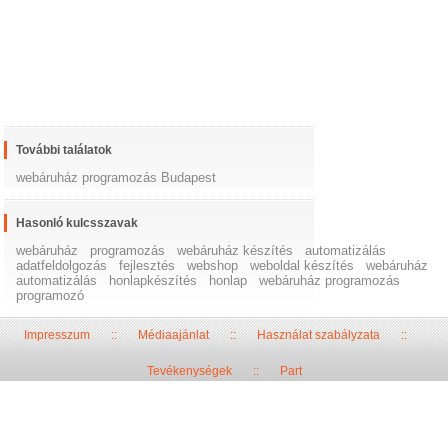
További találatok
webáruház programozás Budapest
Hasonló kulcsszavak
webáruház
programozás
webáruház készítés
automatizálás
adatfeldolgozás
fejlesztés
webshop
weboldal készítés
webáruház
automatizálás
honlapkészítés
honlap
webáruház programozás
programozó
Impresszum
::
Médiaajánlat
::
Használat szabályzata
::
Tevékenységek
::
Part