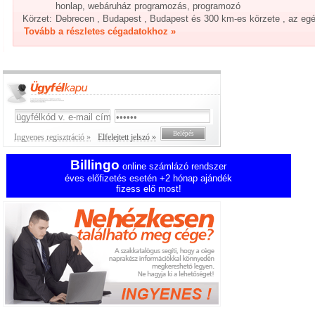
honlap, webáruház programozás, programozó
Körzet:
Debrecen , Budapest , Budapest és 300 km-es körzete , az eg
Tovább a részletes cégadatokhoz »
Ingyenes regisztráció »
Elfelejtett jelszó »
Billingo
online számlázó rendszer
éves előfizetés esetén +2 hónap ajándék
fizess elő most!