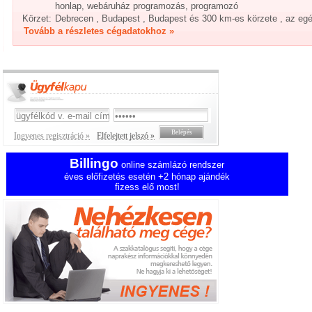
honlap, webáruház programozás, programozó
Körzet:
Debrecen , Budapest , Budapest és 300 km-es körzete , az eg
Tovább a részletes cégadatokhoz »
Ingyenes regisztráció »
Elfelejtett jelszó »
Billingo
online számlázó rendszer
éves előfizetés esetén +2 hónap ajándék
fizess elő most!