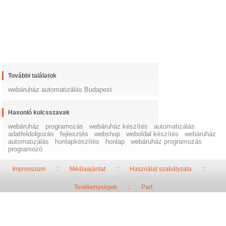
További találatok
webáruház automatizálás Budapest
Hasonló kulcsszavak
webáruház
programozás
webáruház készítés
automatizálás
adatfeldolgozás
fejlesztés
webshop
weboldal készítés
webáruház
automatizálás
honlapkészítés
honlap
webáruház programozás
programozó
Impresszum
::
Médiaajánlat
::
Használat szabályzata
::
Tevékenységek
::
Part