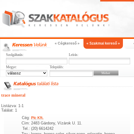
« Cégkereső »
« Szakmai kereső »
Szolgáltatás:
Leírás:
Megye:
Település:
trace mineral
Listázva: 1-1
Találat: 1
Cég:
Plc Kft.
Cím:
2483 Gárdony, Vízárok U. 11.
Tel.:
(20) 6614242
Tev.:
leorex, henna color, silver nano, relaxetin, henna,