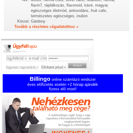
flavin7, táplálkozás, flavonoid, kávé, magyar,
egészséges életmód, antioxidáns, fruit cafe,
természetes egészséges, inulion
Körzet:
Gárdony
Tovább a részletes cégadatokhoz »
Ingyenes regisztráció »
Elfelejtett jelszó »
Billingo
online számlázó rendszer
éves előfizetés esetén +2 hónap ajándék
fizess elő most!