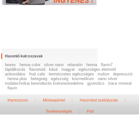
Hasonló kulcsszavak
leorex
henna color
silver nano
relaxetin
henna
flavin7
táplálkozás
flavonoid
kávé
magyar
egészséges életmód
antioxidáns
fruit cafe
természetes egészséges
inulion
depresszió
henna plus
betegség
egészség
kozmetikum
nano silver
irodatechnikai berendezés kiskereskedelme
gyümölcs
trace mineral
flavin
Impresszum
::
Médiaajánlat
::
Használat szabályzata
::
Tevékenységek
::
Part