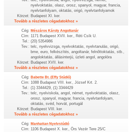
nyelvoktatás, olasz, orosz, spanyol, magyar, francia,
nyelvtanfolyam, oktatás, origó, nyelvtanfolyamok
Körzet:
Budapest XI. ker.
Tovább a részletes cégadatokhoz »
Cég:
Mészáros Károly Angoltanár
Cím:
1171 Budapest XVII. ker., Réti Csík U.
Tel.:
(20) 5354986
Tev.:
telc, nyelvvizsga, nyelvoktatás, nyelvtanulás, origó,
bme, euro, felkészítés, angoltanár, felnőttoktatás, stb.,
angoloktatás, állásinterjú, üzleti angol, angolóra
Körzet:
Budapest XVII. ker.
Tovább a részletes cégadatokhoz »
Cég:
Babette Bt. (Effy Stúdió)
Cím:
1088 Budapest VIII. ker., József Krt. 2.
Tel.:
(1) 3344429, (1) 3344429
Tev.:
telc, nyelviskola, angol, német, nyelvoktatás, olasz,
orosz, spanyol, magyar, francia, nyelvtanfolyam,
oktatás, svéd, horvát, portugál
Körzet:
Budapest VIII. ker.
Tovább a részletes cégadatokhoz »
Cég:
Manhattan Nyelvstúdió
Cím:
1106 Budapest X. ker., Örs Vezér Tere 25/C