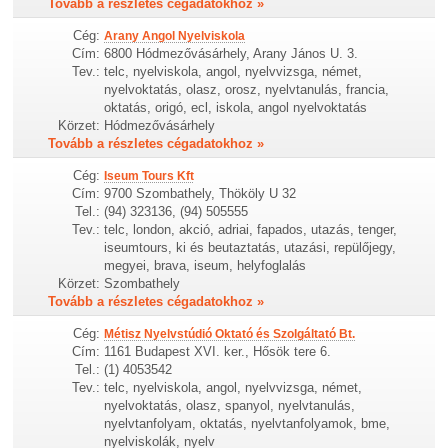
Tovább a részletes cégadatokhoz »
Cég:
Arany Angol Nyelviskola
Cím:
6800 Hódmezővásárhely, Arany János U. 3.
Tev.:
telc, nyelviskola, angol, nyelvvizsga, német,
nyelvoktatás, olasz, orosz, nyelvtanulás, francia,
oktatás, origó, ecl, iskola, angol nyelvoktatás
Körzet:
Hódmezővásárhely
Tovább a részletes cégadatokhoz »
Cég:
Iseum Tours Kft
Cím:
9700 Szombathely, Thököly U 32
Tel.:
(94) 323136, (94) 505555
Tev.:
telc, london, akció, adriai, fapados, utazás, tenger,
iseumtours, ki és beutaztatás, utazási, repülőjegy,
megyei, brava, iseum, helyfoglalás
Körzet:
Szombathely
Tovább a részletes cégadatokhoz »
Cég:
Métisz Nyelvstúdió Oktató és Szolgáltató Bt.
Cím:
1161 Budapest XVI. ker., Hősök tere 6.
Tel.:
(1) 4053542
Tev.:
telc, nyelviskola, angol, nyelvvizsga, német,
nyelvoktatás, olasz, spanyol, nyelvtanulás,
nyelvtanfolyam, oktatás, nyelvtanfolyamok, bme,
nyelviskolák, nyelv