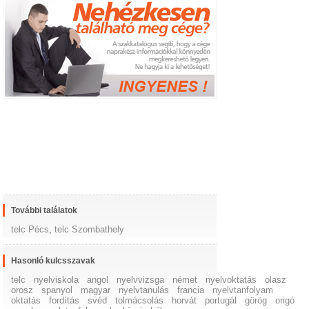
További találatok
telc Pécs
,
telc Szombathely
Hasonló kulcsszavak
telc
nyelviskola
angol
nyelvvizsga
német
nyelvoktatás
olasz
orosz
spanyol
magyar
nyelvtanulás
francia
nyelvtanfolyam
oktatás
fordítás
svéd
tolmácsolás
horvát
portugál
görög
origó