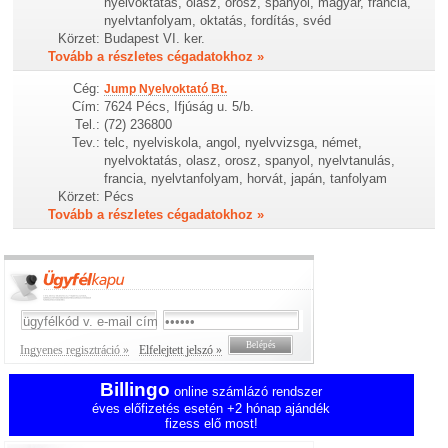
nyelvoktatás, olasz, orosz, spanyol, magyar, francia,
nyelvtanfolyam, oktatás, fordítás, svéd
Körzet:
Budapest VI. ker.
Tovább a részletes cégadatokhoz »
Cég:
Jump Nyelvoktató Bt.
Cím:
7624 Pécs, Ifjúság u. 5/b.
Tel.:
(72) 236800
Tev.:
telc, nyelviskola, angol, nyelvvizsga, német,
nyelvoktatás, olasz, orosz, spanyol, nyelvtanulás,
francia, nyelvtanfolyam, horvát, japán, tanfolyam
Körzet:
Pécs
Tovább a részletes cégadatokhoz »
Ingyenes regisztráció »
Elfelejtett jelszó »
Billingo
online számlázó rendszer
éves előfizetés esetén +2 hónap ajándék
fizess elő most!