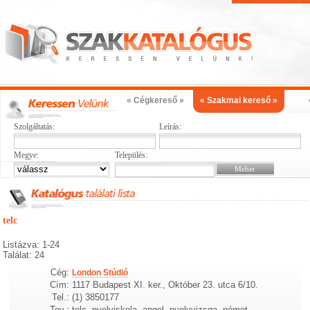
« Cégkereső »
« Szakmai kereső »
Szolgáltatás:
Leírás:
Megye:
Település:
telc
Listázva: 1-24
Találat: 24
Cég:
London Stúdió
Cím:
1117 Budapest XI. ker., Október 23. utca 6/10.
Tel.:
(1) 3850177
Tev.:
telc, nyelviskola, angol, nyelvvizsga, német,