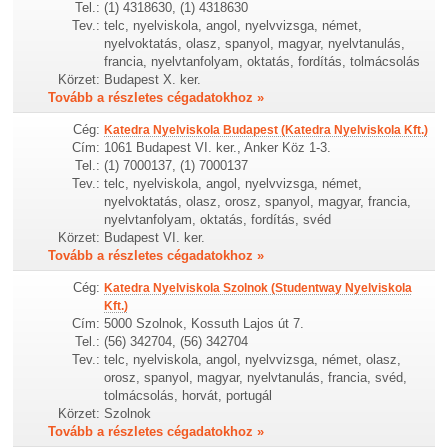
Tel.:
(1) 4318630, (1) 4318630
Tev.:
telc, nyelviskola, angol, nyelvvizsga, német,
nyelvoktatás, olasz, spanyol, magyar, nyelvtanulás,
francia, nyelvtanfolyam, oktatás, fordítás, tolmácsolás
Körzet:
Budapest X. ker.
Tovább a részletes cégadatokhoz »
Cég:
Katedra Nyelviskola Budapest (Katedra Nyelviskola Kft.)
Cím:
1061 Budapest VI. ker., Anker Köz 1-3.
Tel.:
(1) 7000137, (1) 7000137
Tev.:
telc, nyelviskola, angol, nyelvvizsga, német,
nyelvoktatás, olasz, orosz, spanyol, magyar, francia,
nyelvtanfolyam, oktatás, fordítás, svéd
Körzet:
Budapest VI. ker.
Tovább a részletes cégadatokhoz »
Cég:
Katedra Nyelviskola Szolnok (Studentway Nyelviskola
Kft.)
Cím:
5000 Szolnok, Kossuth Lajos út 7.
Tel.:
(56) 342704, (56) 342704
Tev.:
telc, nyelviskola, angol, nyelvvizsga, német, olasz,
orosz, spanyol, magyar, nyelvtanulás, francia, svéd,
tolmácsolás, horvát, portugál
Körzet:
Szolnok
Tovább a részletes cégadatokhoz »