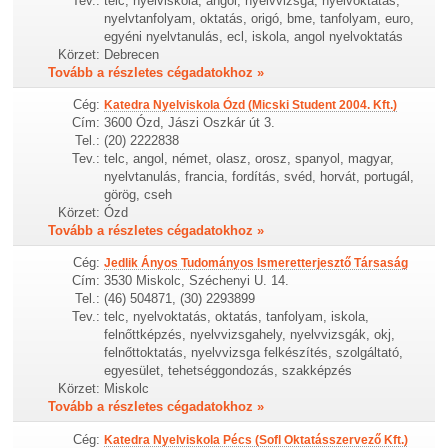
Tev.:
telc, nyelviskola, angol, nyelvvizsga, nyelvoktatás,
nyelvtanfolyam, oktatás, origó, bme, tanfolyam, euro,
egyéni nyelvtanulás, ecl, iskola, angol nyelvoktatás
Körzet:
Debrecen
Tovább a részletes cégadatokhoz »
Cég:
Katedra Nyelviskola Ózd (Micski Student 2004. Kft.)
Cím:
3600 Ózd, Jászi Oszkár út 3.
Tel.:
(20) 2222838
Tev.:
telc, angol, német, olasz, orosz, spanyol, magyar,
nyelvtanulás, francia, fordítás, svéd, horvát, portugál,
görög, cseh
Körzet:
Ózd
Tovább a részletes cégadatokhoz »
Cég:
Jedlik Ányos Tudományos Ismeretterjesztő Társaság
Cím:
3530 Miskolc, Széchenyi U. 14.
Tel.:
(46) 504871, (30) 2293899
Tev.:
telc, nyelvoktatás, oktatás, tanfolyam, iskola,
felnőttképzés, nyelvvizsgahely, nyelvvizsgák, okj,
felnőttoktatás, nyelvvizsga felkészítés, szolgáltató,
egyesület, tehetséggondozás, szakképzés
Körzet:
Miskolc
Tovább a részletes cégadatokhoz »
Cég:
Katedra Nyelviskola Pécs (Sofl Oktatásszervező Kft.)