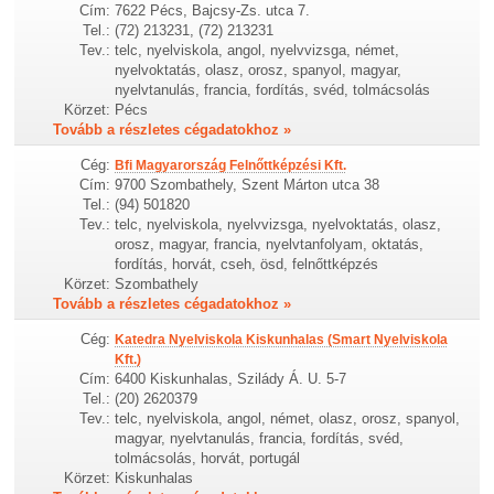
Cím:
7622 Pécs, Bajcsy-Zs. utca 7.
Tel.:
(72) 213231, (72) 213231
Tev.:
telc, nyelviskola, angol, nyelvvizsga, német,
nyelvoktatás, olasz, orosz, spanyol, magyar,
nyelvtanulás, francia, fordítás, svéd, tolmácsolás
Körzet:
Pécs
Tovább a részletes cégadatokhoz »
Cég:
Bfi Magyarország Felnőttképzési Kft.
Cím:
9700 Szombathely, Szent Márton utca 38
Tel.:
(94) 501820
Tev.:
telc, nyelviskola, nyelvvizsga, nyelvoktatás, olasz,
orosz, magyar, francia, nyelvtanfolyam, oktatás,
fordítás, horvát, cseh, ösd, felnőttképzés
Körzet:
Szombathely
Tovább a részletes cégadatokhoz »
Cég:
Katedra Nyelviskola Kiskunhalas (Smart Nyelviskola
Kft.)
Cím:
6400 Kiskunhalas, Szilády Á. U. 5-7
Tel.:
(20) 2620379
Tev.:
telc, nyelviskola, angol, német, olasz, orosz, spanyol,
magyar, nyelvtanulás, francia, fordítás, svéd,
tolmácsolás, horvát, portugál
Körzet:
Kiskunhalas