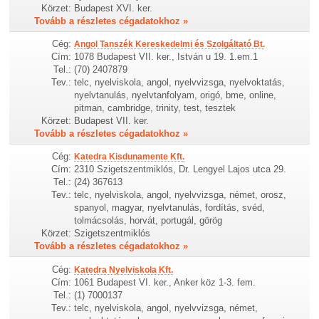
Körzet:
Budapest XVI. ker.
Tovább a részletes cégadatokhoz »
Cég:
Angol Tanszék Kereskedelmi és Szolgáltató Bt.
Cím:
1078 Budapest VII. ker., István u 19. 1.em.1
Tel.:
(70) 2407879
Tev.:
telc, nyelviskola, angol, nyelvvizsga, nyelvoktatás,
nyelvtanulás, nyelvtanfolyam, origó, bme, online,
pitman, cambridge, trinity, test, tesztek
Körzet:
Budapest VII. ker.
Tovább a részletes cégadatokhoz »
Cég:
Katedra Kisdunamente Kft.
Cím:
2310 Szigetszentmiklós, Dr. Lengyel Lajos utca 29.
Tel.:
(24) 367613
Tev.:
telc, nyelviskola, angol, nyelvvizsga, német, orosz,
spanyol, magyar, nyelvtanulás, fordítás, svéd,
tolmácsolás, horvát, portugál, görög
Körzet:
Szigetszentmiklós
Tovább a részletes cégadatokhoz »
Cég:
Katedra Nyelviskola Kft.
Cím:
1061 Budapest VI. ker., Anker köz 1-3. fem.
Tel.:
(1) 7000137
Tev.:
telc, nyelviskola, angol, nyelvvizsga, német,