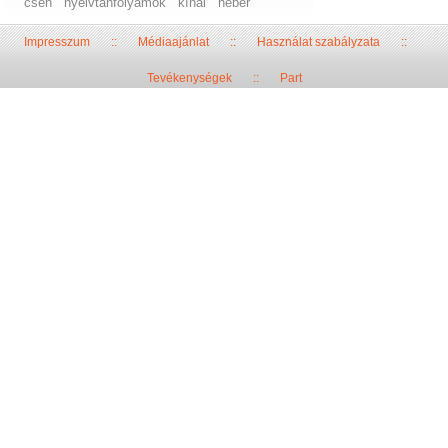
cseh
nyelvtanfolyamok
kínai
héber
Impresszum
::
Médiaajánlat
::
Használat szabályzata
::
Tevékenységek
::
Part