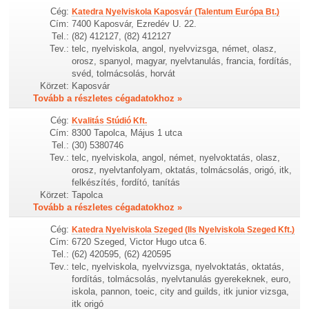
Cég:
Katedra Nyelviskola Kaposvár (Talentum Európa Bt.)
Cím:
7400 Kaposvár, Ezredév U. 22.
Tel.:
(82) 412127, (82) 412127
Tev.:
telc, nyelviskola, angol, nyelvvizsga, német, olasz,
orosz, spanyol, magyar, nyelvtanulás, francia, fordítás,
svéd, tolmácsolás, horvát
Körzet:
Kaposvár
Tovább a részletes cégadatokhoz »
Cég:
Kvalitás Stúdió Kft.
Cím:
8300 Tapolca, Május 1 utca
Tel.:
(30) 5380746
Tev.:
telc, nyelviskola, angol, német, nyelvoktatás, olasz,
orosz, nyelvtanfolyam, oktatás, tolmácsolás, origó, itk,
felkészítés, fordító, tanítás
Körzet:
Tapolca
Tovább a részletes cégadatokhoz »
Cég:
Katedra Nyelviskola Szeged (Ils Nyelviskola Szeged Kft.)
Cím:
6720 Szeged, Victor Hugo utca 6.
Tel.:
(62) 420595, (62) 420595
Tev.:
telc, nyelviskola, nyelvvizsga, nyelvoktatás, oktatás,
fordítás, tolmácsolás, nyelvtanulás gyerekeknek, euro,
iskola, pannon, toeic, city and guilds, itk junior vizsga,
itk origó