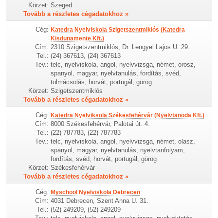
Körzet:
Szeged
Tovább a részletes cégadatokhoz »
Cég:
Katedra Nyelviskola Szigetszentmiklós (Katedra
Kisdunamente Kft.)
Cím:
2310 Szigetszentmiklós, Dr. Lengyel Lajos U. 29.
Tel.:
(24) 367613, (24) 367613
Tev.:
telc, nyelviskola, angol, nyelvvizsga, német, orosz,
spanyol, magyar, nyelvtanulás, fordítás, svéd,
tolmácsolás, horvát, portugál, görög
Körzet:
Szigetszentmiklós
Tovább a részletes cégadatokhoz »
Cég:
Katedra Nyelviksola Székesfehérvár (Nyelvtanoda Kft.)
Cím:
8000 Székesfehérvár, Palotai út. 4.
Tel.:
(22) 787783, (22) 787783
Tev.:
telc, nyelviskola, angol, nyelvvizsga, német, olasz,
spanyol, magyar, nyelvtanulás, nyelvtanfolyam,
fordítás, svéd, horvát, portugál, görög
Körzet:
Székesfehérvár
Tovább a részletes cégadatokhoz »
Cég:
Myschool Nyelviskola Debrecen
Cím:
4031 Debrecen, Szent Anna U. 31.
Tel.:
(52) 249209, (52) 249209