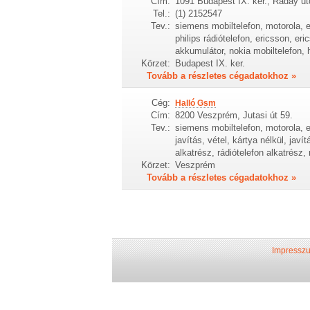
Cím:
1091 Budapest IX. ker., Ráday ut
Tel.:
(1) 2152547
Tev.:
siemens mobiltelefon, motorola, e
philips rádiótelefon, ericsson, eri
akkumulátor, nokia mobiltelefon, 
Körzet:
Budapest IX. ker.
Tovább a részletes cégadatokhoz »
Cég:
Halló Gsm
Cím:
8200 Veszprém, Jutasi út 59.
Tev.:
siemens mobiltelefon, motorola, e
javítás, vétel, kártya nélkül, javí
alkatrész, rádiótelefon alkatrész
Körzet:
Veszprém
Tovább a részletes cégadatokhoz »
Impressz