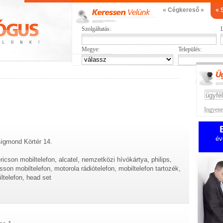
« Cégkereső »
« 
Szolgáltatás:
L
Megye:
Település:
Ingyenes
év
sigmond Körtér 14.
ricson mobiltelefon, alcatel, nemzetközi hívókártya, philips,
csson mobiltelefon, motorola rádiótelefon, mobiltelefon tartozék,
ltelefon, head set