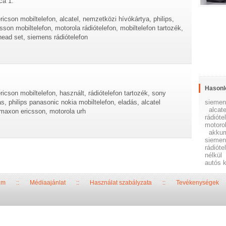
ca 1.
ricson mobiltelefon, alcatel, nemzetközi hívókártya, philips,
csson mobiltelefon, motorola rádiótelefon, mobiltelefon tartozék,
head set, siemens rádiótelefon
Hasonl
ricson mobiltelefon, használt, rádiótelefon tartozék, sony
siemen
tás, philips panasonic nokia mobiltelefon, eladás, alcatel
alcate
, maxon ericsson, motorola urh
rádióte
motorol
akkum
siemen
rádióte
nélkül
autós 
um
::
Médiaajánlat
::
Használat szabályzata
::
Tevékenységek