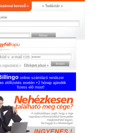
Szakmai kereső »
« Tudástár »
eírás:
 regisztráció »
Elfelejtett jelszó »
Billingo
online számlázó rendszer
es előfizetés esetén +2 hónap ajándék
fizess elő most!