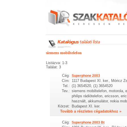
siemens mobiltelefon
Listázva: 1-3
Találat: 3
Cég:
Superphone 2003
Cím:
1117 Budapest XI. ker., Móricz Z
Tel.:
(1) 3654520, (1) 3654520
Tev.:
siemens mobiltelefon, motorola, e
philips rádiótelefon, ericsson, eri
használt, akkumulátor, nokia mobi
Körzet:
Budapest XI. ker.
Tovább a részletes cégadatokhoz »
Cég:
Superphone 2003 Bt