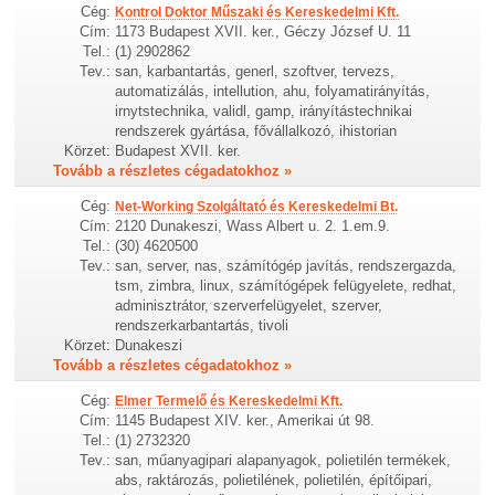
Cég:
Kontrol Doktor Műszaki és Kereskedelmi Kft.
Cím:
1173 Budapest XVII. ker., Géczy József U. 11
Tel.:
(1) 2902862
Tev.:
san, karbantartás, generl, szoftver, tervezs,
automatizálás, intellution, ahu, folyamatirányítás,
irnytstechnika, validl, gamp, irányítástechnikai
rendszerek gyártása, fővállalkozó, ihistorian
Körzet:
Budapest XVII. ker.
Tovább a részletes cégadatokhoz »
Cég:
Net-Working Szolgáltató és Kereskedelmi Bt.
Cím:
2120 Dunakeszi, Wass Albert u. 2. 1.em.9.
Tel.:
(30) 4620500
Tev.:
san, server, nas, számítógép javítás, rendszergazda,
tsm, zimbra, linux, számítógépek felügyelete, redhat,
adminisztrátor, szerverfelügyelet, szerver,
rendszerkarbantartás, tivoli
Körzet:
Dunakeszi
Tovább a részletes cégadatokhoz »
Cég:
Elmer Termelő és Kereskedelmi Kft.
Cím:
1145 Budapest XIV. ker., Amerikai út 98.
Tel.:
(1) 2732320
Tev.:
san, műanyagipari alapanyagok, polietilén termékek,
abs, raktározás, polietilének, polietilén, építőipari,