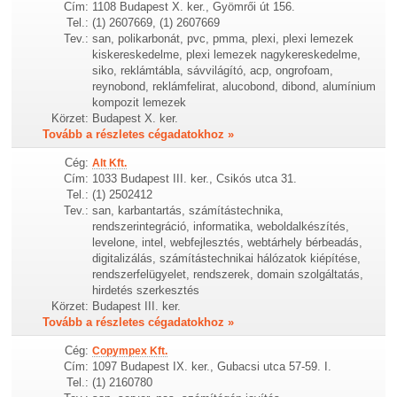
Cím:
1108 Budapest X. ker., Gyömrői út 156.
Tel.:
(1) 2607669, (1) 2607669
Tev.:
san, polikarbonát, pvc, pmma, plexi, plexi lemezek
kiskereskedelme, plexi lemezek nagykereskedelme,
siko, reklámtábla, sávvilágító, acp, ongrofoam,
reynobond, reklámfelirat, alucobond, dibond, alumínium
kompozit lemezek
Körzet:
Budapest X. ker.
Tovább a részletes cégadatokhoz »
Cég:
Alt Kft.
Cím:
1033 Budapest III. ker., Csikós utca 31.
Tel.:
(1) 2502412
Tev.:
san, karbantartás, számítástechnika,
rendszerintegráció, informatika, weboldalkészítés,
levelone, intel, webfejlesztés, webtárhely bérbeadás,
digitalizálás, számítástechnikai hálózatok kiépítése,
rendszerfelügyelet, rendszerek, domain szolgáltatás,
hirdetés szerkesztés
Körzet:
Budapest III. ker.
Tovább a részletes cégadatokhoz »
Cég:
Copympex Kft.
Cím:
1097 Budapest IX. ker., Gubacsi utca 57-59. I.
Tel.:
(1) 2160780