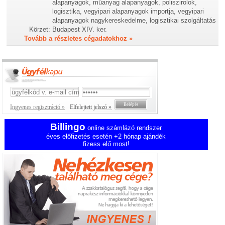
alapanyagok, műanyag alapanyagok, poliszirolok,
logisztika, vegyipari alapanyagok importja, vegyipari
alapanyagok nagykereskedelme, logisztikai szolgáltatás
Körzet:
Budapest XIV. ker.
Tovább a részletes cégadatokhoz »
Ingyenes regisztráció »
Elfelejtett jelszó »
Billingo
online számlázó rendszer
éves előfizetés esetén +2 hónap ajándék
fizess elő most!