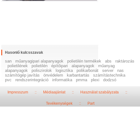
Hasonló kulcsszavak
san
műanyagipari alapanyagok
polietilén termékek
abs
raktározás
polietilének
polietilén
építőipari
alapanyagok
műanyag
alapanyagok
poliszirolok
logisztika
polikarbonát
server
nas
számítógép javítás
önvédelem
karbantartás
számítástechnika
pvc
rendszerintegráció
informatika
pmma
plexi
dodzsó
Impresszum
::
Médiaajánlat
::
Használat szabályzata
::
Tevékenységek
::
Part