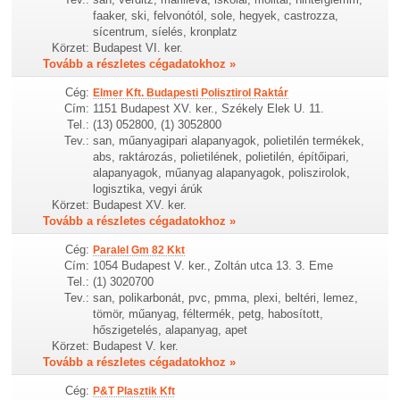
faaker, ski, felvonótól, sole, hegyek, castrozza,
sícentrum, síelés, kronplatz
Körzet:
Budapest VI. ker.
Tovább a részletes cégadatokhoz »
Cég:
Elmer Kft. Budapesti Polisztirol Raktár
Cím:
1151 Budapest XV. ker., Székely Elek U. 11.
Tel.:
(13) 052800, (1) 3052800
Tev.:
san, műanyagipari alapanyagok, polietilén termékek,
abs, raktározás, polietilének, polietilén, építőipari,
alapanyagok, műanyag alapanyagok, poliszirolok,
logisztika, vegyi árúk
Körzet:
Budapest XV. ker.
Tovább a részletes cégadatokhoz »
Cég:
Paralel Gm 82 Kkt
Cím:
1054 Budapest V. ker., Zoltán utca 13. 3. Eme
Tel.:
(1) 3020700
Tev.:
san, polikarbonát, pvc, pmma, plexi, beltéri, lemez,
tömör, műanyag, féltermék, petg, habosított,
hőszigetelés, alapanyag, apet
Körzet:
Budapest V. ker.
Tovább a részletes cégadatokhoz »
Cég:
P&T Plasztik Kft