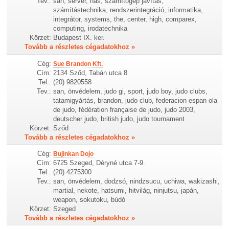
Tev.:
san, server, nas, számítógép javítás,
számítástechnika, rendszerintegráció, informatika,
integrátor, systems, the, center, high, comparex,
computing, irodatechnika
Körzet:
Budapest IX. ker.
Tovább a részletes cégadatokhoz »
Cég:
Sue Brandon Kft.
Cím:
2134 Sződ, Tabán utca 8
Tel.:
(20) 9820558
Tev.:
san, önvédelem, judo gi, sport, judo boy, judo clubs,
tatamigyártás, brandon, judo club, federacion espan ola
de judo, fédération française de judo, judo 2003,
deutscher judo, british judo, judo tournament
Körzet:
Sződ
Tovább a részletes cégadatokhoz »
Cég:
Bujinkan Dojo
Cím:
6725 Szeged, Déryné utca 7-9.
Tel.:
(20) 4275300
Tev.:
san, önvédelem, dodzsó, nindzsucu, uchiwa, wakizashi,
martial, nekote, hatsumi, hitvilág, ninjutsu, japán,
weapon, sokutoku, búdó
Körzet:
Szeged
Tovább a részletes cégadatokhoz »