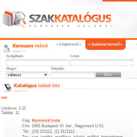
« Cégkereső »
« Szakmai kereső »
Szolgáltatás:
Leírás:
Megye:
Település:
san
Listázva: 1-11
Találat: 11
Cég:
Maremonti Iroda
Cím:
1065 Budapest VI. ker., Nagymező U.52.
Tel.:
(13) 121112, (1) 3121112
Tev.:
san, verditz, marilleva, iskolai, mölltal, hinterglemm,