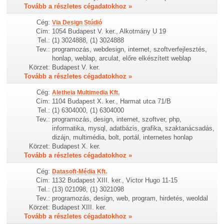
Tovább a részletes cégadatokhoz »
Cég:
Via Design Stúdió
Cím:
1054 Budapest V. ker., Alkotmány U 19
Tel.:
(1) 3024888, (1) 3024888
Tev.:
programozás, webdesign, internet, szoftverfejlesztés,
honlap, weblap, arculat, előre elkészített weblap
Körzet:
Budapest V. ker.
Tovább a részletes cégadatokhoz »
Cég:
Aletheia Multimedia Kft.
Cím:
1104 Budapest X. ker., Harmat utca 71/B
Tel.:
(1) 6304000, (1) 6304000
Tev.:
programozás, design, internet, szoftver, php,
informatika, mysql, adatbázis, grafika, szaktanácsadás,
dizájn, multimédia, bolt, portál, internetes honlap
Körzet:
Budapest X. ker.
Tovább a részletes cégadatokhoz »
Cég:
Datasoft-Média Kft.
Cím:
1132 Budapest XIII. ker., Victor Hugo 11-15
Tel.:
(13) 021098, (1) 3021098
Tev.:
programozás, design, web, program, hirdetés, weoldal
Körzet:
Budapest XIII. ker.
Tovább a részletes cégadatokhoz »