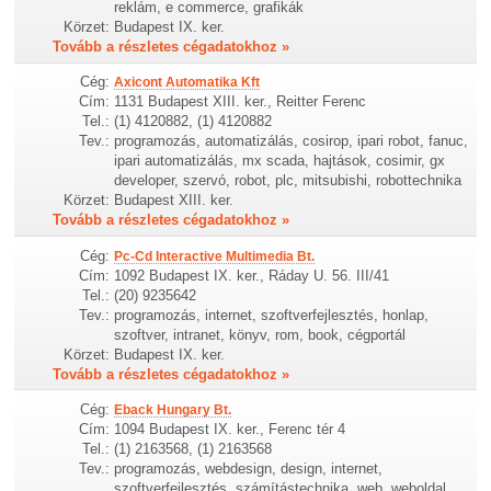
reklám, e commerce, grafikák
Körzet:
Budapest IX. ker.
Tovább a részletes cégadatokhoz »
Cég:
Axicont Automatika Kft
Cím:
1131 Budapest XIII. ker., Reitter Ferenc
Tel.:
(1) 4120882, (1) 4120882
Tev.:
programozás, automatizálás, cosirop, ipari robot, fanuc,
ipari automatizálás, mx scada, hajtások, cosimir, gx
developer, szervó, robot, plc, mitsubishi, robottechnika
Körzet:
Budapest XIII. ker.
Tovább a részletes cégadatokhoz »
Cég:
Pc-Cd Interactive Multimedia Bt.
Cím:
1092 Budapest IX. ker., Ráday U. 56. III/41
Tel.:
(20) 9235642
Tev.:
programozás, internet, szoftverfejlesztés, honlap,
szoftver, intranet, könyv, rom, book, cégportál
Körzet:
Budapest IX. ker.
Tovább a részletes cégadatokhoz »
Cég:
Eback Hungary Bt.
Cím:
1094 Budapest IX. ker., Ferenc tér 4
Tel.:
(1) 2163568, (1) 2163568
Tev.:
programozás, webdesign, design, internet,
szoftverfejlesztés, számítástechnika, web, weboldal,