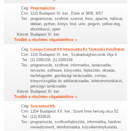
Cég:
Pingvinpásztor
Cím:
1115 Budapest XI. ker., Etele út 38/B, 9/57
Tev.:
programozás, szoftver, szerver, linux, apache, hálózat,
debian, python, könyv, bsd, unix, pingvin, yellow dog,
disztribúció, open
Körzet:
Budapest XI. ker.
Tovább a részletes cégadatokhoz »
Cég:
Compu-Consult Kft Informatika És Távközlés Felsőfokon
Cím:
1116 Budapest XI. ker., Szabadságharcosok Útja 4.
Tel.:
(1) 2285158, (1) 2285158
Tev.:
programozás, szoftver, informatika, tanácsadás,
tervezés, software, könyvelés, fejlesztés, oktatás,
tavfelugyelet, gazdasági tanácsadás, compu,
könyvvizsgálás és adótanácsadás, telekommunikáció,
pénzügyi tanácsadás
Körzet:
Budapest XI. ker.
Tovább a részletes cégadatokhoz »
Cég:
Szociomed Kft.
Cím:
1204 Budapest XX. ker., Szent Imre herceg utca 52.
Tel.:
(12) 833616
Tev.:
programozás, szoftverfejlesztés, informatika, hardver,
menedzsment, térinformatika, közvéleménykutatás,