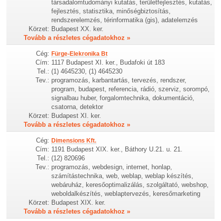
társadalomtudományi kutatás, területfejlesztés, kutatás,
fejlesztés, statisztika, minőségbiztosítás,
rendszerelemzés, térinformatika (gis), adatelemzés
Körzet:
Budapest XX. ker.
Tovább a részletes cégadatokhoz »
Cég:
Fürge-Elekronika Bt
Cím:
1117 Budapest XI. ker., Budafoki út 183
Tel.:
(1) 4645230, (1) 4645230
Tev.:
programozás, karbantartás, tervezés, rendszer,
program, budapest, referencia, rádió, szerviz, sorompó,
signalbau huber, forgalomtechnika, dokumentáció,
csatorna, detektor
Körzet:
Budapest XI. ker.
Tovább a részletes cégadatokhoz »
Cég:
Dimensions Kft.
Cím:
1191 Budapest XIX. ker., Báthory U.21. u. 21.
Tel.:
(12) 820696
Tev.:
programozás, webdesign, internet, honlap,
számítástechnika, web, weblap, weblap készítés,
webáruház, keresőoptimalizálás, szolgáltató, webshop,
weboldalkészítés, weblaptervezés, keresőmarketing
Körzet:
Budapest XIX. ker.
Tovább a részletes cégadatokhoz »