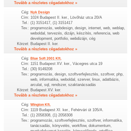
Tovább a részletes cégadatokhoz »
Cég:
Nyk Design
Cím:
1024 Budapest II. ker., Lövőház utca 20/A
Tel.:
(1) 3151417, (1) 3151417
Tev.:
programozás, webdesign, design, internet, web, weblap,
weboldal, tervezés, dizájn, készítés, referencia, web
development, portfolio, webdizájn, cég
Körzet:
Budapest II. ker.
Tovább a részletes cégadatokhoz »
Cég:
Blue Soft 2001 Kft.
Cím:
1151 Budapest XV. ker., Vácegres utca 19
Tel.:
(30) 9149208
Tev.:
programozás, design, szoftverfejlesztés, szoftver, php,
web, informatika, weboldal, szerver, linux, adatbázis,
arculat, sql, rendszer, szaktanácsadás
Körzet:
Budapest XV. ker.
Tovább a részletes cégadatokhoz »
Cég:
Wington Kft.
Cím:
1119 Budapest XI. ker., Fehérvári út 105/A.
Tel.:
(1) 2058308, (1) 2058308
Tev.:
programozás, szoftverfejlesztés, szoftver, informatika,
tanácsadás, könyvelés, workflow, dokumentum,
munkafolyamat kezelés, könyvelőiroda, artoffice,