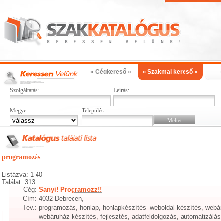
« Cégkereső »
« Szakmai kereső »
Szolgáltatás:
Leírás:
Megye:
Település:
programozás
Listázva: 1-40
Találat: 313
Cég:
Sanyi! Programozz!!
Cím:
4032 Debrecen,
Tev.:
programozás, honlap, honlapkészítés, weboldal készítés, web
webáruház készítés, fejlesztés, adatfeldolgozás, automatizálá