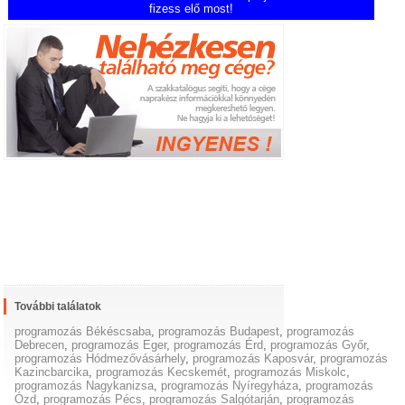
fizess elő most!
További találatok
programozás Békéscsaba
,
programozás Budapest
,
programozás
Debrecen
,
programozás Eger
,
programozás Érd
,
programozás Győr
,
programozás Hódmezővásárhely
,
programozás Kaposvár
,
programozás
Kazincbarcika
,
programozás Kecskemét
,
programozás Miskolc
,
programozás Nagykanizsa
,
programozás Nyíregyháza
,
programozás
Ózd
,
programozás Pécs
,
programozás Salgótarján
,
programozás