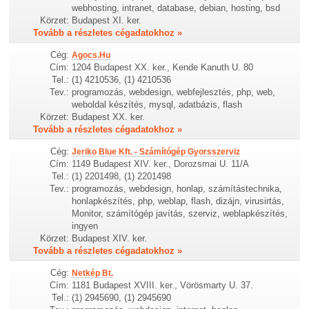
webhosting, intranet, database, debian, hosting, bsd
Körzet:
Budapest XI. ker.
Tovább a részletes cégadatokhoz »
Cég:
Agocs.Hu
Cím:
1204 Budapest XX. ker., Kende Kanuth U. 80
Tel.:
(1) 4210536, (1) 4210536
Tev.:
programozás, webdesign, webfejlesztés, php, web,
weboldal készítés, mysql, adatbázis, flash
Körzet:
Budapest XX. ker.
Tovább a részletes cégadatokhoz »
Cég:
Jeriko Blue Kft. - Számítógép Gyorsszerviz
Cím:
1149 Budapest XIV. ker., Dorozsmai U. 11/A
Tel.:
(1) 2201498, (1) 2201498
Tev.:
programozás, webdesign, honlap, számítástechnika,
honlapkészítés, php, weblap, flash, dizájn, virusirtás,
Monitor, számítógép javítás, szerviz, weblapkészítés,
ingyen
Körzet:
Budapest XIV. ker.
Tovább a részletes cégadatokhoz »
Cég:
Netkép Bt.
Cím:
1181 Budapest XVIII. ker., Vörösmarty U. 37.
Tel.:
(1) 2945690, (1) 2945690