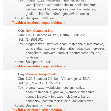
Tev.:
programozás, webdesign, internet, honlap,
webfejlesztés, számítástechnika, honlapkészítés,
weblap, weboldal, weblap készítés, karbantartás,
grafika, hirdetés, számítógép javítás, média
Körzet:
Budapest XVIII. ker.
Tovább a részletes cégadatokhoz »
Cég:
Next Computer Kft.
Cím:
1119 Budapest XI. ker., Bártfai u. 8/B 3 2
Tel.:
(1) 2501302
Tev.:
programozás, szoftver, számítástechnika, informatika,
tanácsadás, szerver, karbantartás, adatbázis, tervezés,
szolgáltató, software, hardver, szoftverkészítés, sql,
rendszer
Körzet:
Budapest XI. ker.
Tovább a részletes cégadatokhoz »
Cég:
Visualia Design Studio
Cím:
1122 Budapest XII. ker., Városmajor U. 50/A
Tel.:
(13) 552536, (1) 3552536
Tev.:
programozás, webdesign, design, honlap,
számítástechnika, grafika, nyomdai előkészítés,
banner, kiadvány tervezés, reklámgrafika, 3d
animációk, domain regisztráció, könyvtervezés
Körzet:
Budapest XII. ker.
Tovább a részletes cégadatokhoz »