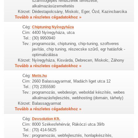
számítógépes rendszerek tervezése,
alkalmazásüzemeltetés
Körzet:
Dédestapolcsány, Miskolc, Eger, Ózd, Kazincbarcika
Tovább a részletes cégadatokhoz »
Cég:
Chiptuning Nyíregyháza
Cím:
4400 Nyíregyháza, utca
Tel.:
(30) 9950940
Tev.:
programozás, chiptuning, chip-tuning, szoftveres
javítás, chip tuning, részecske szűrő, egr hatásfok -
optimalizálása
Körzet:
Nyíregyháza, Kisvárda, Debrecen, Miskolc, Záhony
Tovább a részletes cégadatokhoz »
Cég:
Metis.hu
Cím:
2660 Balassagyarmat, Madách liget utca 12
Tel.:
(70) 2355590
Tev.:
programozás, webdesign, weboldal készítés, webes
alkalmazásfejlesztés, webhosting (domain, tárhely)
Körzet:
Balassagyarmat
Tovább a részletes cégadatokhoz »
Cég:
Devsolution Kft.
Cím:
8000 Székesfehérvár, Rákóczi utca 39/b
Tel.:
(70) 414-5625
Tev.:
programozás, webfejlesztés, honlapkészítés,