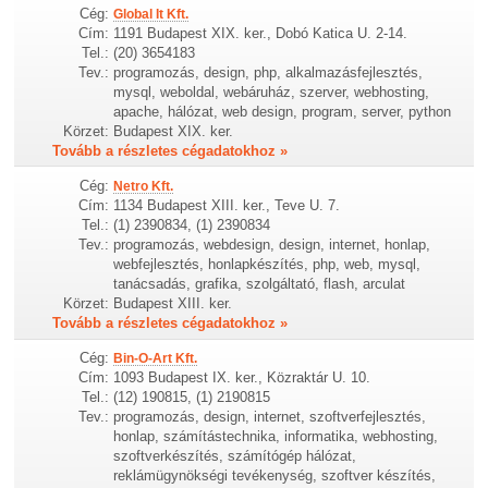
Cég:
Global It Kft.
Cím:
1191 Budapest XIX. ker., Dobó Katica U. 2-14.
Tel.:
(20) 3654183
Tev.:
programozás, design, php, alkalmazásfejlesztés,
mysql, weboldal, webáruház, szerver, webhosting,
apache, hálózat, web design, program, server, python
Körzet:
Budapest XIX. ker.
Tovább a részletes cégadatokhoz »
Cég:
Netro Kft.
Cím:
1134 Budapest XIII. ker., Teve U. 7.
Tel.:
(1) 2390834, (1) 2390834
Tev.:
programozás, webdesign, design, internet, honlap,
webfejlesztés, honlapkészítés, php, web, mysql,
tanácsadás, grafika, szolgáltató, flash, arculat
Körzet:
Budapest XIII. ker.
Tovább a részletes cégadatokhoz »
Cég:
Bin-O-Art Kft.
Cím:
1093 Budapest IX. ker., Közraktár U. 10.
Tel.:
(12) 190815, (1) 2190815
Tev.:
programozás, design, internet, szoftverfejlesztés,
honlap, számítástechnika, informatika, webhosting,
szoftverkészítés, számítógép hálózat,
reklámügynökségi tevékenység, szoftver készítés,