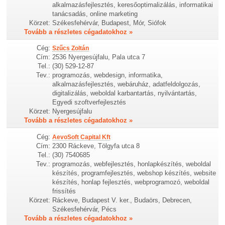
alkalmazásfejlesztés, keresőoptimalizálás, informatikai
tanácsadás, online marketing
Körzet:
Székesfehérvár, Budapest, Mór, Siófok
Tovább a részletes cégadatokhoz »
Cég:
Szűcs Zoltán
Cím:
2536 Nyergesújfalu, Pala utca 7
Tel.:
(30) 529-12-87
Tev.:
programozás, webdesign, informatika,
alkalmazásfejlesztés, webáruház, adatfeldolgozás,
digitalizálás, weboldal karbantartás, nyilvántartás,
Egyedi szoftverfejlesztés
Körzet:
Nyergesújfalu
Tovább a részletes cégadatokhoz »
Cég:
AevoSoft Capital Kft
Cím:
2300 Ráckeve, Tölgyfa utca 8
Tel.:
(30) 7540685
Tev.:
programozás, webfejlesztés, honlapkészítés, weboldal
készítés, programfejlesztés, webshop készítés, website
készítés, honlap fejlesztés, webprogramozó, weboldal
frissítés
Körzet:
Ráckeve, Budapest V. ker., Budaörs, Debrecen,
Székesfehérvár, Pécs
Tovább a részletes cégadatokhoz »