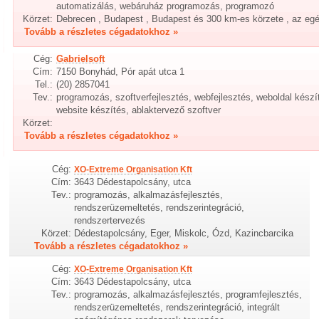
automatizálás, webáruház programozás, programozó
Körzet:
Debrecen , Budapest , Budapest és 300 km-es körzete , az eg
Tovább a részletes cégadatokhoz »
Cég:
Gabrielsoft
Cím:
7150 Bonyhád, Pór apát utca 1
Tel.:
(20) 2857041
Tev.:
programozás, szoftverfejlesztés, webfejlesztés, weboldal készí
website készítés, ablaktervező szoftver
Körzet:
Tovább a részletes cégadatokhoz »
Cég:
XO-Extreme Organisation Kft
Cím:
3643 Dédestapolcsány, utca
Tev.:
programozás, alkalmazásfejlesztés,
rendszerüzemeltetés, rendszerintegráció,
rendszertervezés
Körzet:
Dédestapolcsány, Eger, Miskolc, Ózd, Kazincbarcika
Tovább a részletes cégadatokhoz »
Cég:
XO-Extreme Organisation Kft
Cím:
3643 Dédestapolcsány, utca
Tev.:
programozás, alkalmazásfejlesztés, programfejlesztés,
rendszerüzemeltetés, rendszerintegráció, integrált