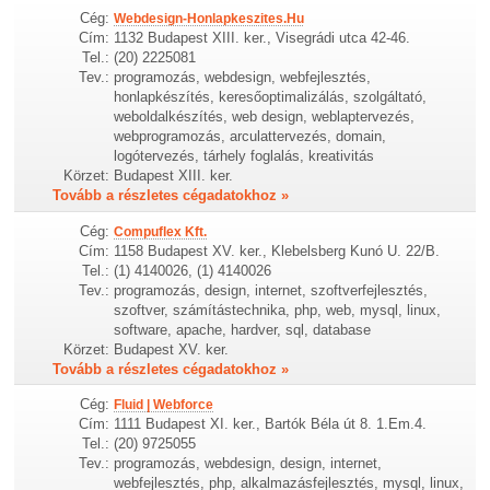
Cég:
Webdesign-Honlapkeszites.Hu
Cím:
1132 Budapest XIII. ker., Visegrádi utca 42-46.
Tel.:
(20) 2225081
Tev.:
programozás, webdesign, webfejlesztés,
honlapkészítés, keresőoptimalizálás, szolgáltató,
weboldalkészítés, web design, weblaptervezés,
webprogramozás, arculattervezés, domain,
logótervezés, tárhely foglalás, kreativitás
Körzet:
Budapest XIII. ker.
Tovább a részletes cégadatokhoz »
Cég:
Compuflex Kft.
Cím:
1158 Budapest XV. ker., Klebelsberg Kunó U. 22/B.
Tel.:
(1) 4140026, (1) 4140026
Tev.:
programozás, design, internet, szoftverfejlesztés,
szoftver, számítástechnika, php, web, mysql, linux,
software, apache, hardver, sql, database
Körzet:
Budapest XV. ker.
Tovább a részletes cégadatokhoz »
Cég:
Fluid | Webforce
Cím:
1111 Budapest XI. ker., Bartók Béla út 8. 1.Em.4.
Tel.:
(20) 9725055
Tev.:
programozás, webdesign, design, internet,
webfejlesztés, php, alkalmazásfejlesztés, mysql, linux,