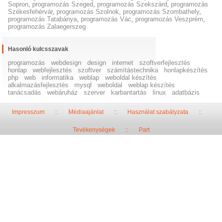
Sopron
,
programozás Szeged
,
programozás Szekszárd
,
programozás
Székesfehérvár
,
programozás Szolnok
,
programozás Szombathely
,
programozás Tatabánya
,
programozás Vác
,
programozás Veszprém
,
programozás Zalaegerszeg
Hasonló kulcsszavak
programozás
webdesign
design
internet
szoftverfejlesztés
honlap
webfejlesztés
szoftver
számítástechnika
honlapkészítés
php
web
informatika
weblap
weboldal készítés
alkalmazásfejlesztés
mysql
weboldal
weblap készítés
tanácsadás
webáruház
szerver
karbantartás
linux
adatbázis
Impresszum
::
Médiaajánlat
::
Használat szabályzata
::
Tevékenységek
::
Part