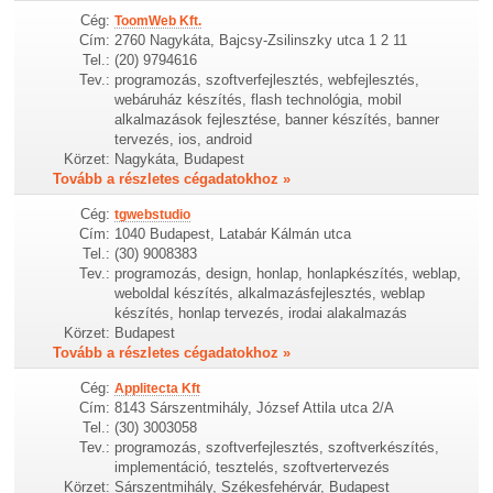
Cég:
ToomWeb Kft.
Cím:
2760 Nagykáta, Bajcsy-Zsilinszky utca 1 2 11
Tel.:
(20) 9794616
Tev.:
programozás, szoftverfejlesztés, webfejlesztés,
webáruház készítés, flash technológia, mobil
alkalmazások fejlesztése, banner készítés, banner
tervezés, ios, android
Körzet:
Nagykáta, Budapest
Tovább a részletes cégadatokhoz »
Cég:
tgwebstudio
Cím:
1040 Budapest, Latabár Kálmán utca
Tel.:
(30) 9008383
Tev.:
programozás, design, honlap, honlapkészítés, weblap,
weboldal készítés, alkalmazásfejlesztés, weblap
készítés, honlap tervezés, irodai alakalmazás
Körzet:
Budapest
Tovább a részletes cégadatokhoz »
Cég:
Applitecta Kft
Cím:
8143 Sárszentmihály, József Attila utca 2/A
Tel.:
(30) 3003058
Tev.:
programozás, szoftverfejlesztés, szoftverkészítés,
implementáció, tesztelés, szoftvertervezés
Körzet:
Sárszentmihály, Székesfehérvár, Budapest