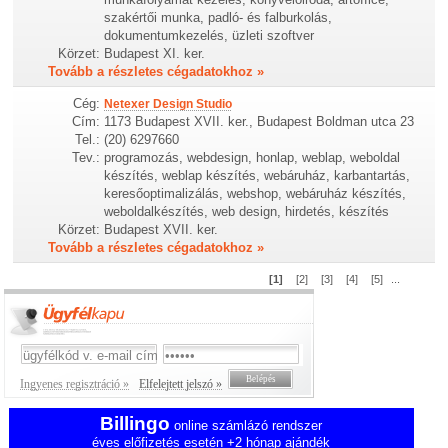
szakértői munka, padló- és falburkolás,
dokumentumkezelés, üzleti szoftver
Körzet:
Budapest XI. ker.
Tovább a részletes cégadatokhoz »
Cég:
Netexer Design Studio
Cím:
1173 Budapest XVII. ker., Budapest Boldman utca 23
Tel.:
(20) 6297660
Tev.:
programozás, webdesign, honlap, weblap, weboldal
készítés, weblap készítés, webáruház, karbantartás,
keresőoptimalizálás, webshop, webáruház készítés,
weboldalkészítés, web design, hirdetés, készítés
Körzet:
Budapest XVII. ker.
Tovább a részletes cégadatokhoz »
[1]
[2]
[3]
[4]
[5]
...
Ingyenes regisztráció »
Elfelejtett jelszó »
Billingo
online számlázó rendszer
éves előfizetés esetén +2 hónap ajándék