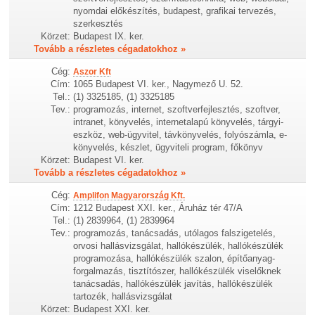
nyomdai előkészítés, budapest, grafikai tervezés,
szerkesztés
Körzet:
Budapest IX. ker.
Tovább a részletes cégadatokhoz »
Cég:
Aszor Kft
Cím:
1065 Budapest VI. ker., Nagymező U. 52.
Tel.:
(1) 3325185, (1) 3325185
Tev.:
programozás, internet, szoftverfejlesztés, szoftver,
intranet, könyvelés, internetalapú könyvelés, tárgyi-
eszköz, web-ügyvitel, távkönyvelés, folyószámla, e-
könyvelés, készlet, ügyviteli program, főkönyv
Körzet:
Budapest VI. ker.
Tovább a részletes cégadatokhoz »
Cég:
Amplifon Magyarország Kft.
Cím:
1212 Budapest XXI. ker., Áruház tér 47/A
Tel.:
(1) 2839964, (1) 2839964
Tev.:
programozás, tanácsadás, utólagos falszigetelés,
orvosi hallásvizsgálat, hallókészülék, hallókészülék
programozása, hallókészülék szalon, építőanyag-
forgalmazás, tisztítószer, hallókészülék viselőknek
tanácsadás, hallókészülék javítás, hallókészülék
tartozék, hallásvizsgálat
Körzet:
Budapest XXI. ker.