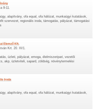
ítvány
a 9-11.
gy, alapítvány, ofa equal, ofa hálózat, munkaügyi kutatások,
fit szervezet, regionális iroda, támogatás, pályázat, támogatási
s
ai Elemző Kft.
ván Krt. 20. III/1.
ás, üzleti, pályázat, emoga, élelmiszeripari, vezetői
, akp, üzletviteli, sapard, zöldség, növénytermelési
is Iroda
gy, alapítvány, ofa equal, ofa hálózat, munkaügyi kutatások,