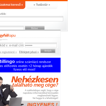
Szakmai kereső »
« Tudástár »
eírás:
 regisztráció »
Elfelejtett jelszó »
Billingo
online számlázó rendszer
es előfizetés esetén +2 hónap ajándék
fizess elő most!