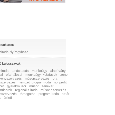
 találatok
miroda Nyíregyháza
ó kulcsszavak
miroda
tanácsadás
munkaügy
alapítvány
al
ofa hálózat
munkaügyi kutatások
zene
vényszervezés
műsorszervezés
ofa
tszervezés
nemzeti programiroda
nonprofit
zet
gyerekműsor
műsor
zenekar
műsorok
regionális iroda
műsor szervezés
mszervezés
támogatás
program iroda
sztár
k
üzleti