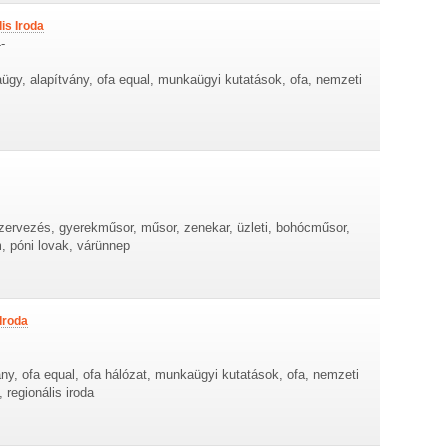
is Iroda
-
gy, alapítvány, ofa equal, munkaügyi kutatások, ofa, nemzeti
zervezés, gyerekműsor, műsor, zenekar, üzleti, bohócműsor,
m, póni lovak, várünnep
Iroda
ny, ofa equal, ofa hálózat, munkaügyi kutatások, ofa, nemzeti
 regionális iroda