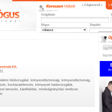
« Cégkereső »
« 
Szolgáltatás:
L
Megye:
Település:
Ingyenes
amiroda Kft.
év
21.
delmi felülvizsgálat, környezetbiztonsági, környezetbiztonság,
zés, kockázatelemzés, környezeti hatásvizsgálat,
er tervezés, kárelháritás, minőségirányítási rendszer,
és