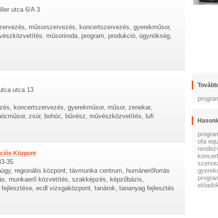
ller utca 6/A 3
zervezés, műsorszervezés, koncertszervezés, gyerekműsor,
vészközvetítés, műsoriroda, program, produkció, ügynökség,
További
utca utca 13
progra
zés, koncertszervezés, gyerekműsor, műsor, zenekar,
ócműsor, zsúr, bohóc, bűvész, művészközvetítés, lufi
Hasonl
progra
ofa equ
rendez
nciós Központ
koncer
33-35
szerve
ügy, regionális központ, távmunka centrum, humánerőforrás
gyerek
progra
dás, munkaerő közvetítés, szakképzés, képzőbázis,
előadó
 fejlesztése, ecdl vizsgaközpont, tanárok, tananyag fejlesztés