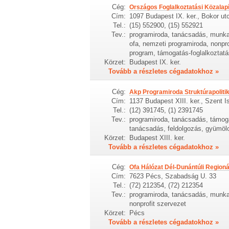
Cég:
Országos Foglalkoztatási Közalap
Cím:
1097 Budapest IX. ker., Bokor utc
Tel.:
(15) 552900, (15) 552921
Tev.:
programiroda, tanácsadás, munkaü
ofa, nemzeti programiroda, nonpro
program, támogatás-foglalkoztatá
Körzet:
Budapest IX. ker.
Tovább a részletes cégadatokhoz »
Cég:
Akp Programiroda Struktúrapolitik
Cím:
1137 Budapest XIII. ker., Szent Ist
Tel.:
(12) 391745, (1) 2391745
Tev.:
programiroda, tanácsadás, támogat
tanácsadás, feldolgozás, gyümölcs
Körzet:
Budapest XIII. ker.
Tovább a részletes cégadatokhoz »
Cég:
Ofa Hálózat Dél-Dunántúli Regionál
Cím:
7623 Pécs, Szabadság U. 33
Tel.:
(72) 212354, (72) 212354
Tev.:
programiroda, tanácsadás, munkaü
nonprofit szervezet
Körzet:
Pécs
Tovább a részletes cégadatokhoz »