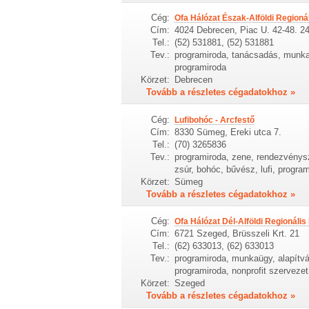
Cég:
Ofa Hálózat Észak-Alföldi Regionál
Cím:
4024 Debrecen, Piac U. 42-48. 24
Tel.:
(52) 531881, (52) 531881
Tev.:
programiroda, tanácsadás, munkaü
programiroda
Körzet:
Debrecen
Tovább a részletes cégadatokhoz »
Cég:
Lufibohóc - Arcfestő
Cím:
8330 Sümeg, Ereki utca 7.
Tel.:
(70) 3265836
Tev.:
programiroda, zene, rendezvénys
zsúr, bohóc, bűvész, lufi, progra
Körzet:
Sümeg
Tovább a részletes cégadatokhoz »
Cég:
Ofa Hálózat Dél-Alföldi Regionális 
Cím:
6721 Szeged, Brüsszeli Krt. 21
Tel.:
(62) 633013, (62) 633013
Tev.:
programiroda, munkaügy, alapítvá
programiroda, nonprofit szervezet,
Körzet:
Szeged
Tovább a részletes cégadatokhoz »