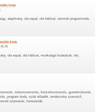
nális Iroda
.
gy, alapítvány, ofa equal, ofa hálózat, nemzeti programiroda,
onális Iroda
III./4
ány, ofa equal, ofa hálózat, munkaügyi kutatások, ofa,
szervezés, műsorszervezés, koncertszervezés, gyerekműsorok,
és, program iroda, sztár előadók, rendezvény szervező,
oncert szervezés, humoristák