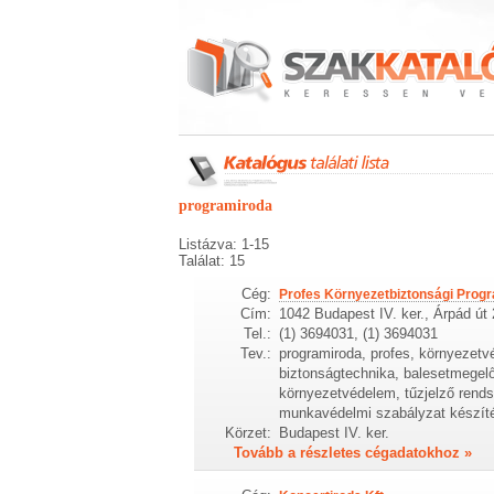
programiroda
Listázva: 1-15
Találat: 15
Cég:
Profes Környezetbiztonsági Progr
Cím:
1042 Budapest IV. ker., Árpád út 
Tel.:
(1) 3694031, (1) 3694031
Tev.:
programiroda, profes, környezetvé
biztonságtechnika, balesetmegelő
környezetvédelem, tűzjelző rendsz
munkavédelmi szabályzat készít
Körzet:
Budapest IV. ker.
Tovább a részletes cégadatokhoz »