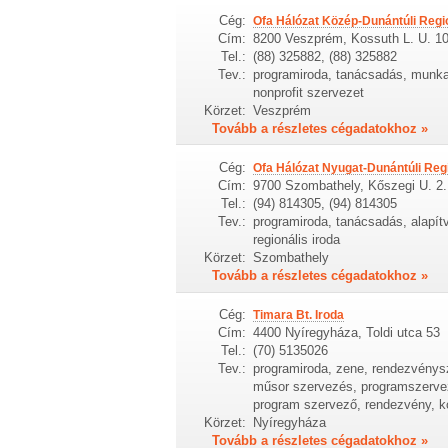
Cég:
Ofa Hálózat Közép-Dunántúli Regio
Cím:
8200 Veszprém, Kossuth L. U. 10
Tel.:
(88) 325882, (88) 325882
Tev.:
programiroda, tanácsadás, munkaü
nonprofit szervezet
Körzet:
Veszprém
Tovább a részletes cégadatokhoz »
Cég:
Ofa Hálózat Nyugat-Dunántúli Regi
Cím:
9700 Szombathely, Kőszegi U. 2. 
Tel.:
(94) 814305, (94) 814305
Tev.:
programiroda, tanácsadás, alapítv
regionális iroda
Körzet:
Szombathely
Tovább a részletes cégadatokhoz »
Cég:
Timara Bt. Iroda
Cím:
4400 Nyíregyháza, Toldi utca 53
Tel.:
(70) 5135026
Tev.:
programiroda, zene, rendezvény
műsor szervezés, programszervez
program szervező, rendezvény, k
Körzet:
Nyíregyháza
Tovább a részletes cégadatokhoz »