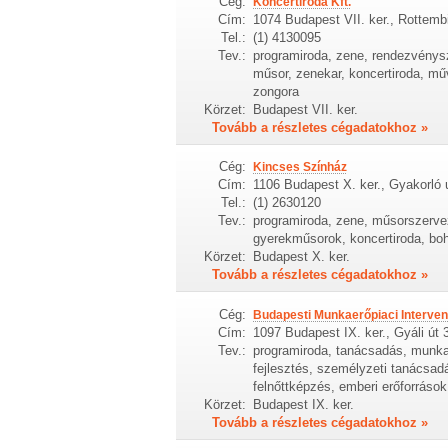
Cég:
Koncertiroda Kft.
Cím:
1074 Budapest VII. ker., Rottembi
Tel.:
(1) 4130095
Tev.:
programiroda, zene, rendezvénys
műsor, zenekar, koncertiroda, mű
zongora
Körzet:
Budapest VII. ker.
Tovább a részletes cégadatokhoz »
Cég:
Kincses Színház
Cím:
1106 Budapest X. ker., Gyakorló 
Tel.:
(1) 2630120
Tev.:
programiroda, zene, műsorszerve
gyerekműsorok, koncertiroda, boh
Körzet:
Budapest X. ker.
Tovább a részletes cégadatokhoz »
Cég:
Budapesti Munkaerőpiaci Interve
Cím:
1097 Budapest IX. ker., Gyáli út 
Tev.:
programiroda, tanácsadás, munka
fejlesztés, személyzeti tanácsa
felnőttképzés, emberi erőforrások
Körzet:
Budapest IX. ker.
Tovább a részletes cégadatokhoz »