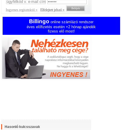
Ingyenes regisztráció »
Elfelejtett jelszó »
Billingo
online számlázó rendszer
éves előfizetés esetén +2 hónap ajándék
fizess elő most!
Hasonló kulcsszavak