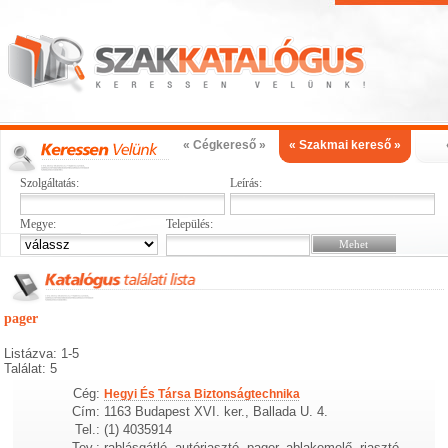
« Cégkereső »
« Szakmai kereső »
Szolgáltatás:
Leírás:
Megye:
Település:
pager
Listázva: 1-5
Találat: 5
Cég:
Hegyi És Társa Biztonságtechnika
Cím:
1163 Budapest XVI. ker., Ballada U. 4.
Tel.:
(1) 4035914
Tev.:
rablásgátló, autóriasztó, pager, ablakemelő, riasztó,