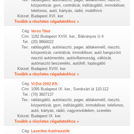
központizár, gsm, centrálzár, indításgátló, immobiliser,
telefonos, autó, kártyás, rádió, mobilhívó
Körzet:
Budapest XVI. ker.
Tovább a részletes cégadatokhoz »
Cég:
Veres Tibor
Cím:
1182 Budapest XVIII. ker., Bálványos U 4
Tel.:
(20) 9866022
Tev.:
rablásgátló, autóriasztó, pager, ablakemelő, riasztó,
központizár, centrálzár, immobiliser, autó hangszóró
riasztó autómentés, autóvillamosság, váltózár,
autóriasztó beszerelés, autóhifi, lopásgátló
Körzet:
Budapest XVIII. ker.
Tovább a részletes cégadatokhoz »
Cég:
Vi-Dor 2002 Kft.
Cím:
1095 Budapest IX. ker., Soroksári út 110-112
Tel.:
(70) 3607137
Tev.:
rablásgátló, autóriasztó, pager, ablakemelő, riasztó,
központizár, gsm, indításgátló, immobiliser, telefonos,
autó, kártyás, rádió, vagyonvédelem, szerelés
Körzet:
Budapest IX. ker.
Tovább a részletes cégadatokhoz »
Cég:
Laserline Autóriasztók