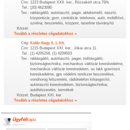
Cím:
1223 Budapest XXII. ker., Rózsakert utca 79/b.
Tel.:
(20) 4623090
Tev.:
rablásgátló, autóriasztó, pager, ablakemelő, riasztó,
központizár, gsm, centrálzár, telefonos, autó, mobilhívó,
sziréna, beszerelés, központ, laserline távirányító
Körzet:
Tovább a részletes cégadatokhoz »
Cég:
Kollár-Nagy A. 1. Kft.
Cím:
1215 Budapest XXI. ker., Jókai utca 11.
Tel.:
(1) 4205258, (1) 4209503
Tev.:
rablásgátló, autóriasztó, pager, indításgátló,
biztonságtechnika, mechanikus váltózár kereskedelme,
mechanikus váltózár lereskedelem, uv lakk gravírozó
kereskedelme, gps védelmi rendszer beszerelése,
vonóhorog felszerelés, rádiótelefon kihangosító,
autóriasztó kereskedelem, biztonságtechnikai,
autófelszerelés, termékek
Körzet:
Budapest XXI. ker.
Tovább a részletes cégadatokhoz »