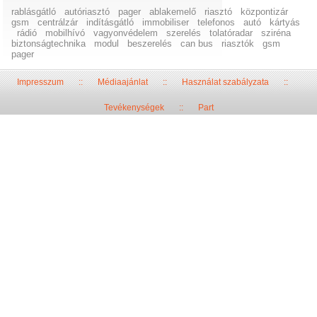
rablásgátló
autóriasztó
pager
ablakemelő
riasztó
központizár
gsm
centrálzár
indításgátló
immobiliser
telefonos
autó
kártyás
rádió
mobilhívó
vagyonvédelem
szerelés
tolatóradar
sziréna
biztonságtechnika
modul
beszerelés
can bus
riasztók
gsm
pager
Impresszum
::
Médiaajánlat
::
Használat szabályzata
::
Tevékenységek
::
Part