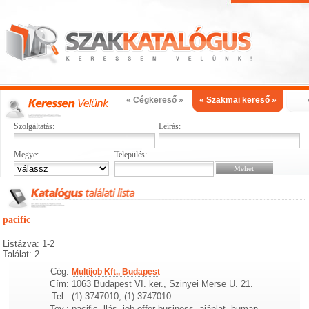
« Cégkereső »
« Szakmai kereső »
Szolgáltatás:
Leírás:
Megye:
Település:
pacific
Listázva: 1-2
Találat: 2
Cég:
Multijob Kft., Budapest
Cím:
1063 Budapest VI. ker., Szinyei Merse U. 21.
Tel.:
(1) 3747010, (1) 3747010
Tev.:
pacific, llás, job offer business, ajánlat, human