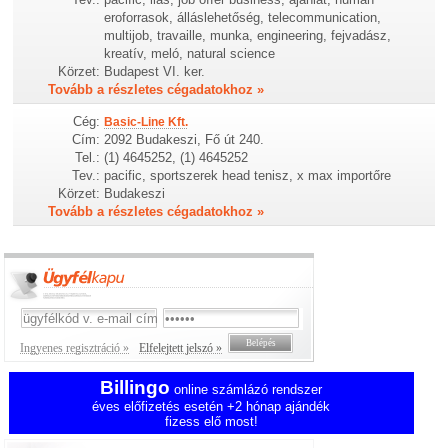
eroforrasok, álláslehetőség, telecommunication,
multijob, travaille, munka, engineering, fejvadász,
kreatív, meló, natural science
Körzet:
Budapest VI. ker.
Tovább a részletes cégadatokhoz »
Cég:
Basic-Line Kft.
Cím:
2092 Budakeszi, Fő út 240.
Tel.:
(1) 4645252, (1) 4645252
Tev.:
pacific, sportszerek head tenisz, x max importőre
Körzet:
Budakeszi
Tovább a részletes cégadatokhoz »
Ingyenes regisztráció »
Elfelejtett jelszó »
Billingo
online számlázó rendszer
éves előfizetés esetén +2 hónap ajándék
fizess elő most!