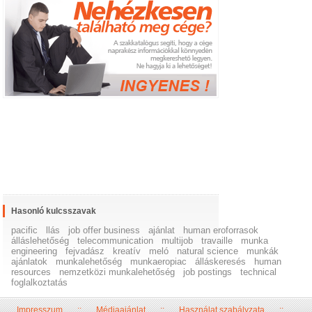
Hasonló kulcsszavak
pacific
llás
job offer business
ajánlat
human eroforrasok
álláslehetőség
telecommunication
multijob
travaille
munka
engineering
fejvadász
kreatív
meló
natural science
munkák
ajánlatok
munkalehetőség
munkaeropiac
álláskeresés
human
resources
nemzetközi munkalehetőség
job postings
technical
foglalkoztatás
Impresszum
::
Médiaajánlat
::
Használat szabályzata
::