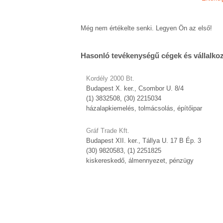
Még nem értékelte senki. Legyen Ön az első!
Hasonló tevékenységű cégek és vállalko
Kordély 2000 Bt.
Budapest X. ker., Csombor U. 8/4
(1) 3832508, (30) 2215034
házalapkiemelés, tolmácsolás, építőipar
Gráf Trade Kft.
Budapest XII. ker., Tállya U. 17 B Ép. 3
(30) 9820583, (1) 2251825
kiskereskedő, álmennyezet, pénzügy