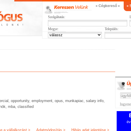
« Cégkereső »
« 
Szolgáltatás:
L
Megye:
Település:
rcial, opportunity, employment, opus, munkapiac, salary info,
Ingyenes
nök, mba, classified
év
je a vállalkozást >
Adatmódosítás >
Hibás adat jelentése >