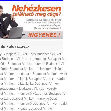
nló kulcsszavak
y Budapest VI. ker.
ads Budapest VI. ker.
s Budapest VI. ker.
commercial Budapest VI.
édia Budapest VI. ker.
humán Budapest VI.
érnök Budapest VI. ker.
telekommunikáció
t VI. ker.
önéletrajz Budapest VI. ker.
work
t VI. ker.
állások Budapest VI. ker.
karrier
t VI. ker.
állásajánlat Budapest VI. ker.
zettudomány Budapest VI. ker.
vezető
t VI. ker.
munkaerő-közvetítés Budapest VI.
yártás Budapest VI. ker.
munkaerőpiac
t VI. ker.
munkaerő Budapest VI. ker.
üzlet
t VI. ker.
kreatív Budapest VI. ker.