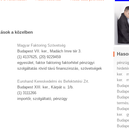
zások a közelben
Magyar Faktoring Szövetség
Budapest VII. ker., Madách Imre tér 3.
Haso
(1) 4137625, (20) 9229459
pénzüg
egyesület, faktor faktoring faktorhitel pénzügyi
hirdeté
szolgáltatás rövid távú finanszirozás, szövetségek
ker.
m
ker.
m
Eurohand Kereskedelmi és Befektetési Zrt.
Budapes
Budapest XIII. ker., Kárpát u. 1/b.
Budapes
(1) 3111266
Budapes
importőr, szolgáltató, pénzügy
termés
Budapes
ker.
g
Budapes
Budapes