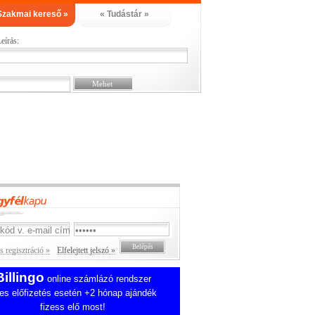
Szakmai kereső »
« Tudástár »
eírás:
 regisztráció »
Elfelejtett jelszó »
Billingo
online számlázó rendszer
es előfizetés esetén +2 hónap ajándék
fizess elő most!