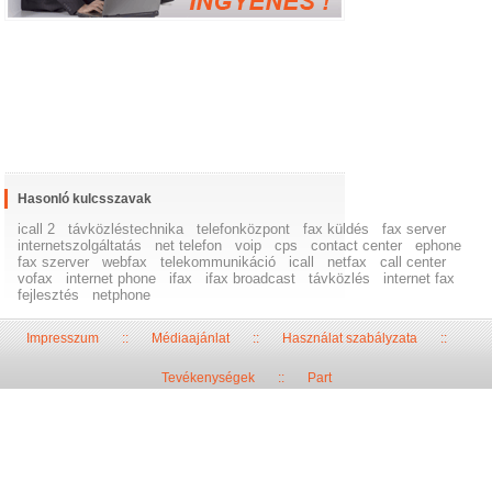
Hasonló kulcsszavak
icall 2
távközléstechnika
telefonközpont
fax küldés
fax server
internetszolgáltatás
net telefon
voip
cps
contact center
ephone
fax szerver
webfax
telekommunikáció
icall
netfax
call center
vofax
internet phone
ifax
ifax broadcast
távközlés
internet fax
fejlesztés
netphone
Impresszum
::
Médiaajánlat
::
Használat szabályzata
::
Tevékenységek
::
Part