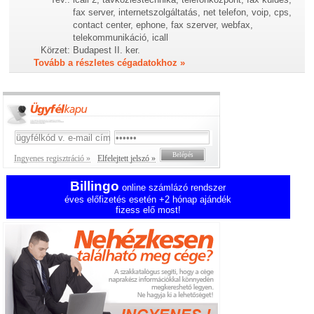
fax server, internetszolgáltatás, net telefon, voip, cps,
contact center, ephone, fax szerver, webfax,
telekommunikáció, icall
Körzet:
Budapest II. ker.
Tovább a részletes cégadatokhoz »
Ingyenes regisztráció »
Elfelejtett jelszó »
Billingo
online számlázó rendszer
éves előfizetés esetén +2 hónap ajándék
fizess elő most!