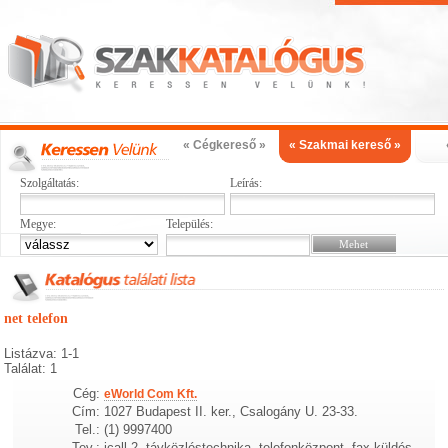
« Cégkereső »
« Szakmai kereső »
Szolgáltatás:
Leírás:
Megye:
Település:
net telefon
Listázva: 1-1
Találat: 1
Cég:
eWorld Com Kft.
Cím:
1027 Budapest II. ker., Csalogány U. 23-33.
Tel.:
(1) 9997400
Tev.:
icall 2, távközléstechnika, telefonközpont, fax küldés,