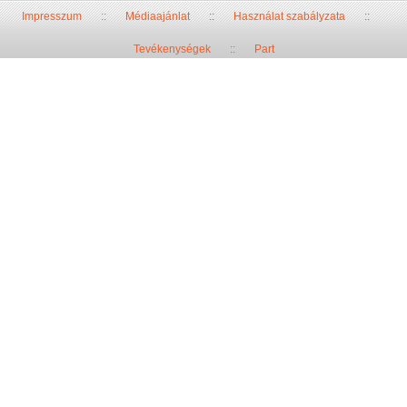
Impresszum
::
Médiaajánlat
::
Használat szabályzata
::
Tevékenységek
::
Part