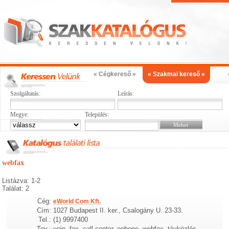
« Cégkereső »
« Szakmai kereső »
Szolgáltatás:
Leírás:
Megye:
Település:
webfax
Listázva: 1-2
Találat: 2
Cég:
eWorld Com Kft.
Cím:
1027 Budapest II. ker., Csalogány U. 23-33.
Tel.:
(1) 9997400
Tev.:
voip, fax, call center, ephone, webfax, távközlés,