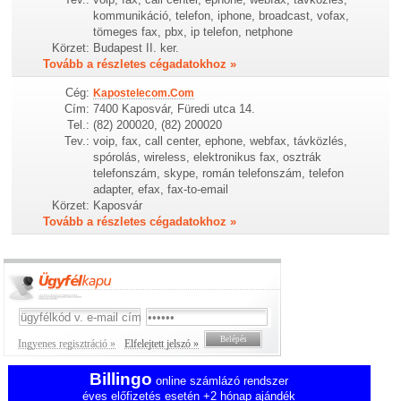
kommunikáció, telefon, iphone, broadcast, vofax,
tömeges fax, pbx, ip telefon, netphone
Körzet:
Budapest II. ker.
Tovább a részletes cégadatokhoz »
Cég:
Kapostelecom.Com
Cím:
7400 Kaposvár, Füredi utca 14.
Tel.:
(82) 200020, (82) 200020
Tev.:
voip, fax, call center, ephone, webfax, távközlés,
spórolás, wireless, elektronikus fax, osztrák
telefonszám, skype, román telefonszám, telefon
adapter, efax, fax-to-email
Körzet:
Kaposvár
Tovább a részletes cégadatokhoz »
Ingyenes regisztráció »
Elfelejtett jelszó »
Billingo
online számlázó rendszer
éves előfizetés esetén +2 hónap ajándék