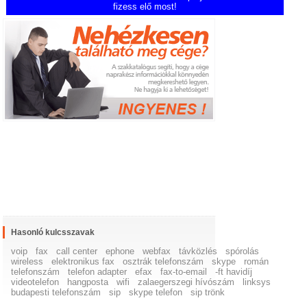
fizess elő most!
Hasonló kulcsszavak
voip
fax
call center
ephone
webfax
távközlés
spórolás
wireless
elektronikus fax
osztrák telefonszám
skype
román
telefonszám
telefon adapter
efax
fax-to-email
-ft havidíj
videotelefon
hangposta
wifi
zalaegerszegi hívószám
linksys
budapesti telefonszám
sip
skype telefon
sip trönk