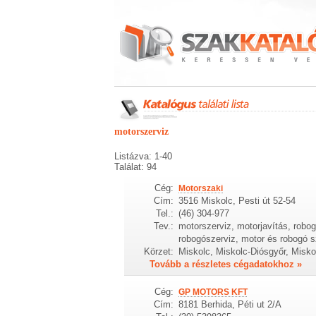
motorszerviz
Listázva: 1-40
Találat: 94
Cég:
Motorszaki
Cím:
3516 Miskolc, Pesti út 52-54
Tel.:
(46) 304-977
Tev.:
motorszerviz, motorjavítás, robog
robogószerviz, motor és robogó s
Körzet:
Miskolc, Miskolc-Diósgyőr, Misk
Tovább a részletes cégadatokhoz »
Cég:
GP MOTORS KFT
Cím:
8181 Berhida, Péti ut 2/A