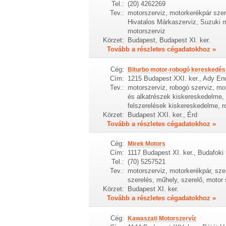
Tel.:
(20) 4262269
Tev.:
motorszerviz, motorkerékpár sze
Hivatalos Márkaszerviz, Suzuki 
motorszerviz
Körzet:
Budapest, Budapest XI. ker.
Tovább a részletes cégadatokhoz »
Cég:
Biturbo motor-robogó kereskedés 
Cím:
1215 Budapest XXI. ker., Ady En
Tev.:
motorszerviz, robogó szerviz, mo
és alkatrészek kiskereskedelme, m
felszerelések kiskereskedelme, 
Körzet:
Budapest XXI. ker., Érd
Tovább a részletes cégadatokhoz »
Cég:
Mirek Motors
Cím:
1117 Budapest XI. ker., Budafoki 
Tel.:
(70) 5257521
Tev.:
motorszerviz, motorkerékpár, szer
szerelés, műhely, szerelő, motor 
Körzet:
Budapest XI. ker.
Tovább a részletes cégadatokhoz »
Cég:
Kawaszati Motorszervíz