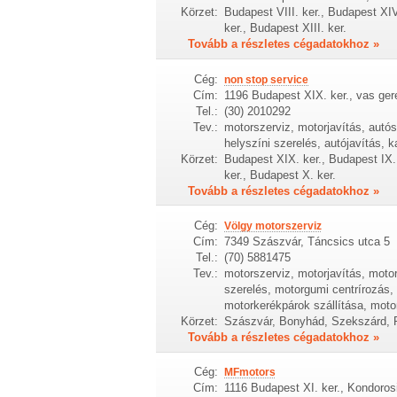
Körzet:
Budapest VIII. ker., Budapest XIV
ker., Budapest XIII. ker.
Tovább a részletes cégadatokhoz »
Cég:
non stop service
Cím:
1196 Budapest XIX. ker., vas ger
Tel.:
(30) 2010292
Tev.:
motorszerviz, motorjavítás, autó
helyszíni szerelés, autójavítás, 
Körzet:
Budapest XIX. ker., Budapest IX.
ker., Budapest X. ker.
Tovább a részletes cégadatokhoz »
Cég:
Völgy motorszerviz
Cím:
7349 Szászvár, Táncsics utca 5
Tel.:
(70) 5881475
Tev.:
motorszerviz, motorjavítás, moto
szerelés, motorgumi centrírozás,
motorkerékpárok szállítása, mot
Körzet:
Szászvár, Bonyhád, Szekszárd, 
Tovább a részletes cégadatokhoz »
Cég:
MFmotors
Cím:
1116 Budapest XI. ker., Kondorosi