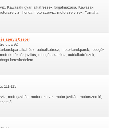
rviz, Kawasaki gyári alkatrészek forgalmazása, Kawasaki
motorszerviz, Honda motorszerviz, motorszervizek, Yamaha
és szerviz Csepel
dre utca 92
torkerékpár alkatrész, autóalkatrész, motorkerékpárok, robogók
otorkerékpár-javítás, robogó alkatrész, autóalkatrészek, -
robogó kereskedelem
út 111-113
viz, motorjavítás, motor szerviz, motor javítás, motorszerelő,
szerelő