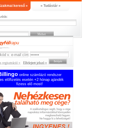
Szakmai kereső »
« Tudástár »
eírás:
 regisztráció »
Elfelejtett jelszó »
Billingo
online számlázó rendszer
es előfizetés esetén +2 hónap ajándék
fizess elő most!