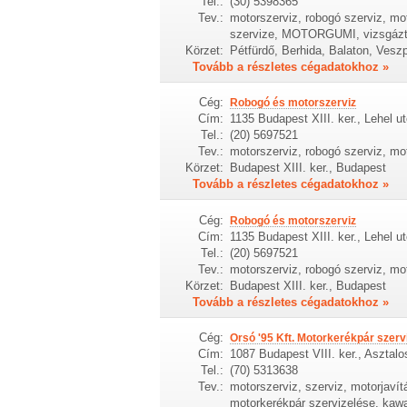
Tel.:
(30) 5398365
Tev.:
motorszerviz, robogó szerviz, mo
szervize, MOTORGUMI, vizsgáztat
Körzet:
Pétfürdő, Berhida, Balaton, Ves
Tovább a részletes cégadatokhoz »
Cég:
Robogó és motorszerviz
Cím:
1135 Budapest XIII. ker., Lehel u
Tel.:
(20) 5697521
Tev.:
motorszerviz, robogó szerviz, mo
Körzet:
Budapest XIII. ker., Budapest
Tovább a részletes cégadatokhoz »
Cég:
Robogó és motorszerviz
Cím:
1135 Budapest XIII. ker., Lehel u
Tel.:
(20) 5697521
Tev.:
motorszerviz, robogó szerviz, m
Körzet:
Budapest XIII. ker., Budapest
Tovább a részletes cégadatokhoz »
Cég:
Orsó '95 Kft. Motorkerékpár szerv
Cím:
1087 Budapest VIII. ker., Asztalo
Tel.:
(70) 5313638
Tev.:
motorszerviz, szerviz, motorjavít
motorkerékpár szervizelése, kawa