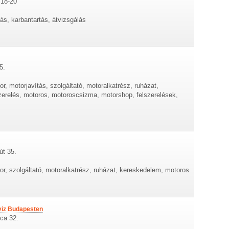
 18-20
tás, karbantartás, átvizsgálás
5.
r, motorjavítás, szolgáltató, motoralkatrész, ruházat,
relés, motoros, motoroscsizma, motorshop, felszerelések,
út 35.
or, szolgáltató, motoralkatrész, ruházat, kereskedelem, motoros
viz Budapesten
tca 32.