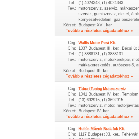
Tel.:
(1) 4024343, (1) 4024343
Tev.:
motorszerviz, szerviz, márkaszervi
szerviz, gumiszerviz, diesel, átal
környezetvédelem, gáz beszerel
Körzet:
Budapest XVI. ker.
Tovább a részletes cégadatokhoz »
Cég:
Wallis Motor Pest Kft.
Cím:
1037 Budapest III. ker., Bécsi út 
Tel.:
(1) 3888131, (1) 3888131
Tev.:
motorszerviz, motorkerékpár, moto
márkakereskedés, autószerelő, 
Körzet:
Budapest III. ker.
Tovább a részletes cégadatokhoz »
Cég:
Tábori Tuning Motorszerviz
Cím:
1041 Budapest IV. ker., Templom
Tel.:
(13) 692915, (1) 3692915
Tev.:
motorszerviz, motor, motorjavítás
Körzet:
Budapest IV. ker.
Tovább a részletes cégadatokhoz »
Cég:
Hollós Művek Budafok Kft.
Cím:
1117 Budapest XI. ker., Fehérvári