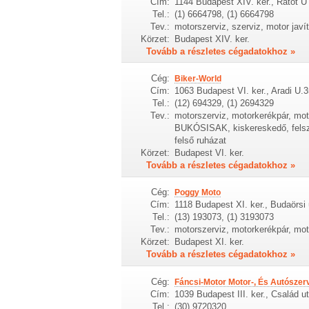
Cím:
1144 Budapest XIV. ker., Rátót U
Tel.:
(1) 6664798, (1) 6664798
Tev.:
motorszerviz, szerviz, motor javí
Körzet:
Budapest XIV. ker.
Tovább a részletes cégadatokhoz »
Cég:
Biker-World
Cím:
1063 Budapest VI. ker., Aradi U.3
Tel.:
(12) 694329, (1) 2694329
Tev.:
motorszerviz, motorkerékpár, moto
BUKÓSISAK, kiskereskedő, felsze
felső ruházat
Körzet:
Budapest VI. ker.
Tovább a részletes cégadatokhoz »
Cég:
Poggy Moto
Cím:
1118 Budapest XI. ker., Budaörsi 
Tel.:
(13) 193073, (1) 3193073
Tev.:
motorszerviz, motorkerékpár, mot
Körzet:
Budapest XI. ker.
Tovább a részletes cégadatokhoz »
Cég:
Fáncsi-Motor Motor-, És Autószer
Cím:
1039 Budapest III. ker., Család u
Tel.:
(30) 9720320