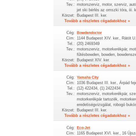
Tev.:
motorszerviz, motor, szerviz, autó
jet ski bérlés az omszki tóra, iii.
Körzet:
Budapest III. ker.
Tovább a részletes cégadatokhoz »
Cég:
Bowdendoctor
Cím:
1144 Budapest XIV. ker., Rátót U
Tel.:
(20) 2469349
Tev.:
motorszerviz, motorkerékpár, moto
fűtésbowden, bowden, bowdenszer
Körzet:
Budapest XIV. ker.
Tovább a részletes cégadatokhoz »
Cég:
Yamaha City
Cím:
1036 Budapest III. ker., Árpád fe
Tel.:
(12) 422434, (1) 2422434
Tev.:
motorszerviz, motorkerékpár, sze
motorkerékpár tartozék, motorker
eredetiségvizsgálat, robogó bukó
Körzet:
Budapest III. ker.
Tovább a részletes cégadatokhoz »
Cég:
Eco-Jet
Cím:
1165 Budapest XVI. ker., 16 Újsz