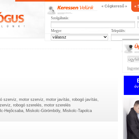
« Cégkereső »
« 
Szolgáltatás:
L
Megye:
Település:
Ingyenes
év
ó szerviz, motor szerviz, motor javítás, robogó javítás,
zerviz, robogó szerelés, motor szerelés
olc-Hejőcsaba, Miskolc-Görömböly, Miskolc-Tapolca