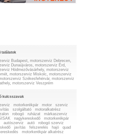
 találatok
zerviz Budapest
,
motorszerviz Debrecen
,
zerviz Dunaújváros
,
motorszerviz Érd
,
zerviz Hódmezővásárhely
,
motorszerviz
emét
,
motorszerviz Miskolc
,
motorszerviz
motorszerviz Székesfehérvár
,
motorszerviz
thely
,
motorszerviz Veszprém
ó kulcsszavak
zerviz
motorkerékpár
motor
szerviz
avítás
szolgáltató
motoralkatrész
zalon
robogó
ruházat
márkaszerviz
SISAK
nagykereskedő
motorkerékpár
z
autószerviz
autó
robogó szerviz
eskedő
javítás
felszerelés
hajó
quad
ereskedés
motorkerékpár alkatrész