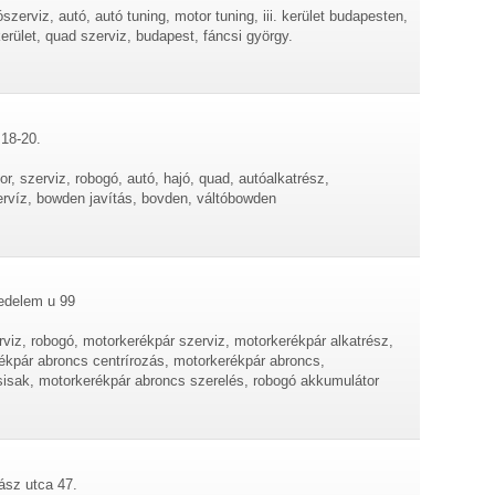
szerviz, autó, autó tuning, motor tuning, iii. kerület budapesten,
 kerület, quad szerviz, budapest, fáncsi györgy.
.18-20.
r, szerviz, robogó, autó, hajó, quad, autóalkatrész,
víz, bowden javítás, bovden, váltóbowden
jedelem u 99
rviz, robogó, motorkerékpár szerviz, motorkerékpár alkatrész,
ékpár abroncs centrírozás, motorkerékpár abroncs,
sisak, motorkerékpár abroncs szerelés, robogó akkumulátor
ász utca 47.