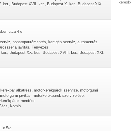
keresk
. ker., Budapest XVII. ker., Budapest X. ker., Budapest XIX.
eben utca 4 e
szerviz, nonstopautómentés, kertigép szerviz, autómentés,
karosszéria javítás, Fényezés
 ker., Budapest XX. ker., Budapest XVIII. ker., Budapest XXI.
rkerékpár alkatrész, motorkerékpárok szervize, motorgumi
 motorgumi javítás, motorkerékpárok szervizelése,
orkerékpárok mentése
Pécs, Komló
 út 5/a.