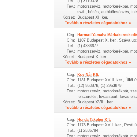
Tel.:
(1) 3710078
Tev.:
motorszerviz, motorkerékpár, moto
swift, bérlés, autókölcsönzés, in
Körzet:
Budapest XI. ker.
Tovább a részletes cégadatokhoz »
Cég:
Harmati Yamaha Márkakereskedés
Cím:
1107 Budapest X. ker., Száva utc
Tel.:
(1) 4336677
Tev.:
motorszerviz, motorkerékpár, mo
Körzet:
Budapest X. ker.
Tovább a részletes cégadatokhoz »
Cég:
Kov-Nár Kft.
Cím:
1181 Budapest XVIII. ker., Üllői ú
Tel.:
(12) 953879, (1) 2953879
Tev.:
motorszerviz, motorkerékpár, sz
felszerelés, lovassport, lovasfels
Körzet:
Budapest XVIII. ker.
Tovább a részletes cégadatokhoz »
Cég:
Honda Takober Kft.
Cím:
1173 Budapest XVII. ker., Pesti ú
Tel.:
(1) 2536784
Tev.:
motorszerviz, motorkerékpár, moto