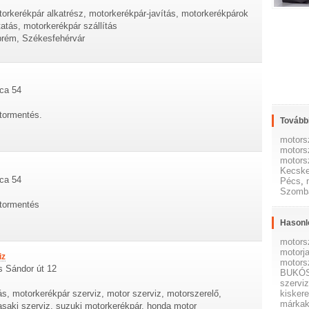
torkerékpár alkatrész, motorkerékpár-javítás, motorkerékpárok
ás, motorkerékpár szállítás
zprém, Székesfehérvár
tca 54
tormentés.
További
motors
motors
motors
Kecsk
tca 54
Pécs
,
Szomba
otormentés
Hasonl
motors
motorj
iz
motors
s Sándor út 12
BUKÓ
szervi
kisker
ás, motorkerékpár szerviz, motor szerviz, motorszerelő,
márkak
saki szerviz, suzuki motorkerékpár, honda motor