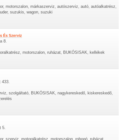
r, motorszalon, márkaszerviz, autószerviz, autó, autóalkatrész,
truder, suzukis, wagon, suzuki
 És Szerviz
a 8.
toralkatrész, motorszalon, ruházat, BUKÓSISAK, kellékek
t 433.
erviz, szolgáltató, BUKÓSISAK, nagykereskedő, kiskereskedő,
zerelés
t 5.
r, szerviz, motoralkatrész, motorszalon, robogó, ruházat,