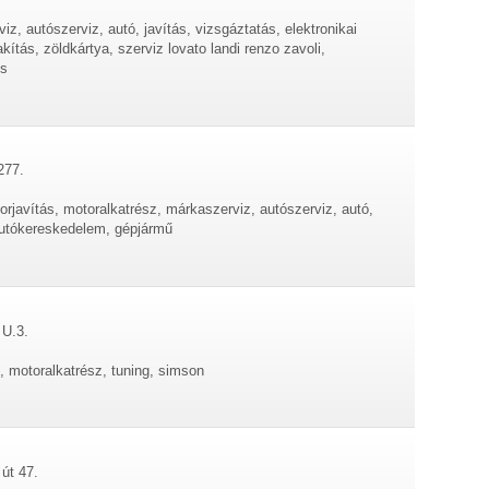
z, autószerviz, autó, javítás, vizsgáztatás, elektronikai
akítás, zöldkártya, szerviz lovato landi renzo zavoli,
és
277.
rjavítás, motoralkatrész, márkaszerviz, autószerviz, autó,
autókereskedelem, gépjármű
 U.3.
, motoralkatrész, tuning, simson
 út 47.