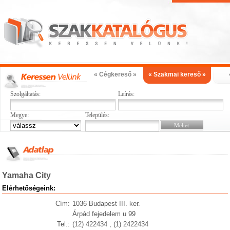
« Cégkereső »
« Szakmai kereső »
Szolgáltatás:
Leírás:
Megye:
Település:
Yamaha City
Elérhetőségeink:
Cím:
1036 Budapest III. ker.
Árpád fejedelem u 99
Tel.:
(12) 422434 , (1) 2422434