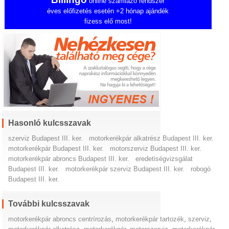
online számlázó rendszer
éves előfizetés esetén +2 hónap ajándék
fizess elő most!
Hasonló kulcsszavak
szerviz Budapest III. ker.
motorkerékpár alkatrész Budapest III. ker.
motorkerékpár Budapest III. ker.
motorszerviz Budapest III. ker.
motorkerékpár abroncs Budapest III. ker.
eredetiségvizsgálat
Budapest III. ker.
motorkerékpár szerviz Budapest III. ker.
robogó
Budapest III. ker.
További kulcsszavak
motorkerékpár abroncs centrírozás
,
motorkerékpár tartozék
,
szerviz
,