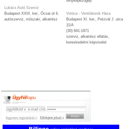
fényképezőgép
Lukács Autó Szerviz
Budapest XXIII. ker., Ócsai út 6.
Vortice - Ventilátorok Háza
autószerviz, műszaki, alkatrész
Budapest XI. ker., Petzvál J. utca
11/A
(30) 841-1971
szerviz, alkatrész ellátás,
kereskedelmi képviselet
Ingyenes regisztráció »
Elfelejtett jelszó »
Billingo