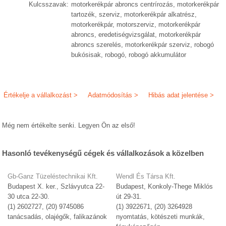
Kulcsszavak:
motorkerékpár abroncs centrírozás, motorkerékpár
tartozék, szerviz, motorkerékpár alkatrész,
motorkerékpár, motorszerviz, motorkerékpár
abroncs, eredetiségvizsgálat, motorkerékpár
abroncs szerelés, motorkerékpár szerviz, robogó
bukósisak, robogó, robogó akkumulátor
Értékelje a vállalkozást >
Adatmódosítás >
Hibás adat jelentése >
Még nem értékelte senki. Legyen Ön az első!
Hasonló tevékenységű cégek és vállalkozások a közelben
Gb-Ganz Tüzeléstechnikai Kft.
Wendl És Társa Kft.
Budapest X. ker., Szlávyutca 22-
Budapest, Konkoly-Thege Miklós
30 utca 22-30.
út 29-31.
(1) 2602727, (20) 9745086
(1) 3922671, (20) 3264928
tanácsadás, olajégők, falikazánok
nyomtatás, kötészeti munkák,