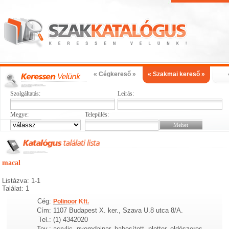
« Cégkereső »
« Szakmai kereső »
Szolgáltatás:
Leírás:
Megye:
Település:
macal
Listázva: 1-1
Találat: 1
Cég:
Polinoor Kft.
Cím:
1107 Budapest X. ker., Szava U.8 utca 8/A.
Tel.:
(1) 4342020
Tev.:
acrylic, nyomdaipar, habosított, plotter, oldószeres,