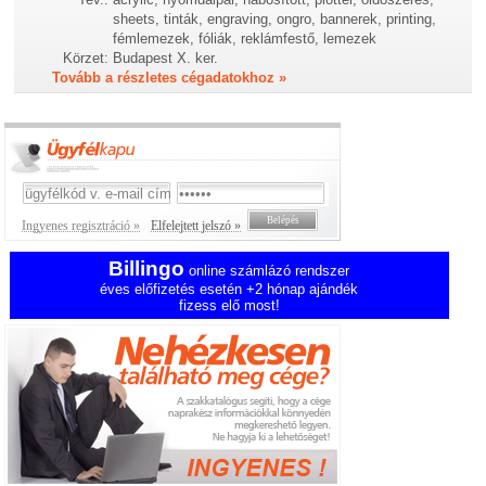
sheets, tinták, engraving, ongro, bannerek, printing,
fémlemezek, fóliák, reklámfestő, lemezek
Körzet:
Budapest X. ker.
Tovább a részletes cégadatokhoz »
Ingyenes regisztráció »
Elfelejtett jelszó »
Billingo
online számlázó rendszer
éves előfizetés esetén +2 hónap ajándék
fizess elő most!