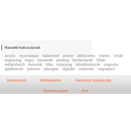
Hasonló kulcsszavak
acrylic
nyomdaipar
habosított
plotter
oldószeres
sheets
tinták
engraving
ongro
bannerek
printing
fémlemezek
fóliák
reklámfestő
lemezek
fólia
műanyag
felirathordozók
ongrodur
applikációs
polinoor
plexiglas
digitális
materials
ongropack
Impresszum
::
Médiaajánlat
::
Használat szabályzata
::
Tevékenységek
::
Part