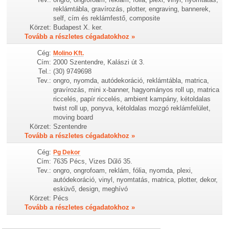
reklámtábla, gravírozás, plotter, engraving, bannerek,
self, cím és reklámfestő, composite
Körzet:
Budapest X. ker.
Tovább a részletes cégadatokhoz »
Cég:
Molino Kft.
Cím:
2000 Szentendre, Kalászi út 3.
Tel.:
(30) 9749698
Tev.:
ongro, nyomda, autódekoráció, reklámtábla, matrica,
gravírozás, mini x-banner, hagyományos roll up, matrica
riccelés, papír riccelés, ambient kampány, kétoldalas
twist roll up, ponyva, kétoldalas mozgó reklámfelület,
moving board
Körzet:
Szentendre
Tovább a részletes cégadatokhoz »
Cég:
Pg Dekor
Cím:
7635 Pécs, Vizes Dűlő 35.
Tev.:
ongro, ongrofoam, reklám, fólia, nyomda, plexi,
autódekoráció, vinyl, nyomtatás, matrica, plotter, dekor,
esküvő, design, meghívó
Körzet:
Pécs
Tovább a részletes cégadatokhoz »