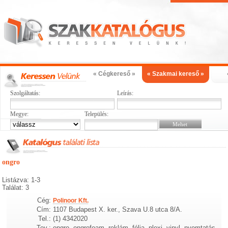
« Cégkereső »
« Szakmai kereső »
Szolgáltatás:
Leírás:
Megye:
Település:
ongro
Listázva: 1-3
Találat: 3
Cég:
Polinoor Kft.
Cím:
1107 Budapest X. ker., Szava U.8 utca 8/A.
Tel.:
(1) 4342020
Tev.:
ongro, ongrofoam, reklám, fólia, plexi, vinyl, nyomtatás,