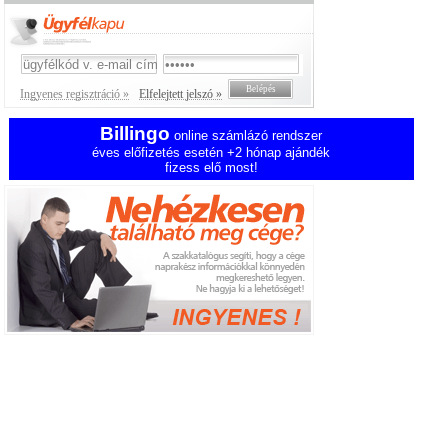
Ingyenes regisztráció »
Elfelejtett jelszó »
Billingo
online számlázó rendszer
éves előfizetés esetén +2 hónap ajándék
fizess elő most!