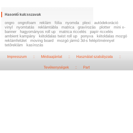
Hasonló kulcsszavak
ongro
ongrofoam
reklám
fólia
nyomda
plexi
autódekoráció
vinyl
nyomtatás
reklámtábla
matrica
gravírozás
plotter
mini x-
banner
hagyományos roll up
matrica riccelés
papír riccelés
ambient kampány
kétoldalas twist roll up
ponyva
kétoldalas mozgó
reklámfelület
moving board
mozgó jármű 3d-s felépítménnyel
tetőreklám
kasírozás
Impresszum
::
Médiaajánlat
::
Használat szabályzata
::
Tevékenységek
::
Part