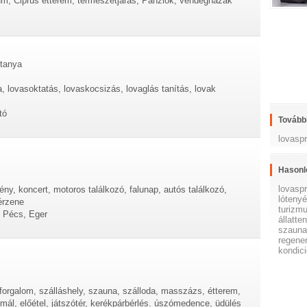
um, Ciprus étterem, természetjárás, Panziók, vendégházak
 tanya
, lovasoktatás, lovaskocsizás, lovaglás tanítás, lovak
tó
További
lovasp
Hasonl
lovasp
ény, koncert, motoros találkozó, falunap, autós találkozó,
lóteny
térzene
turizm
 Pécs, Eger
állatte
szaun
regene
kondici
forgalom, szálláshely, szauna, szálloda, masszázs, étterem,
rmál, előétel, játszótér, kerékpárbérlés. úszómedence, üdülés