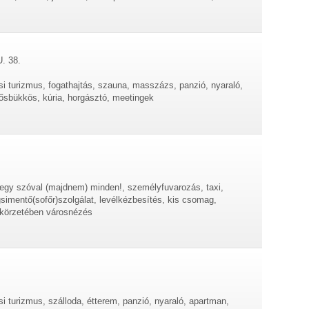
. 38.
si turizmus, fogathajtás, szauna, masszázs, panzió, nyaraló,
ősbükkös, kúria, horgásztó, meetingek
..egy szóval (majdnem) minden!, személyfuvarozás, taxi,
gsimentő(sofőr)szolgálat, levélkézbesítés, kis csomag,
skörzetében városnézés
si turizmus, szálloda, étterem, panzió, nyaraló, apartman,