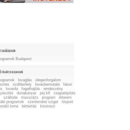
 találatok
rogramok Budapest
ó kulcsszavak
rogramok
lovaglás
idegenforgalom
észtés
szálláshely
lovasbemutató
falusi
us
lovarda
fogathajtás
rendezvény
nyésztés
dunakanyar
pej kft
csapatépítés
a
szálloda
masszázs
program
étterem
ráló programok
szentendrei sziget
lósport
onáló torna
bértartás
kisoroszi