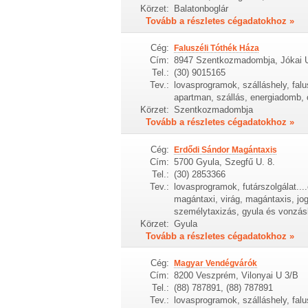
Körzet:
Balatonboglár
Tovább a részletes cégadatokhoz »
Cég:
Faluszéli Tóthék Háza
Cím:
8947 Szentkozmadombja, Jókai U
Tel.:
(30) 9015165
Tev.:
lovasprogramok, szálláshely, falu
apartman, szállás, energiadomb, 
Körzet:
Szentkozmadombja
Tovább a részletes cégadatokhoz »
Cég:
Erdődi Sándor Magántaxis
Cím:
5700 Gyula, Szegfű U. 8.
Tel.:
(30) 2853366
Tev.:
lovasprogramok, futárszolgálat..
magántaxi, virág, magántaxis, jo
személytaxizás, gyula és vonzá
Körzet:
Gyula
Tovább a részletes cégadatokhoz »
Cég:
Magyar Vendégvárók
Cím:
8200 Veszprém, Vilonyai U 3/B
Tel.:
(88) 787891, (88) 787891
Tev.:
lovasprogramok, szálláshely, falu