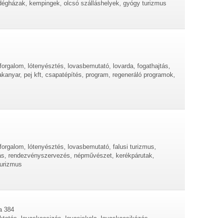
endégházak, kempingek, olcsó szálláshelyek, gyógy turizmus
forgalom, lótenyésztés, lovasbemutató, lovarda, fogathajtás,
kanyar, pej kft, csapatépítés, program, regeneráló programok,
forgalom, lótenyésztés, lovasbemutató, falusi turizmus,
tás, rendezvényszervezés, népművészet, kerékpárutak,
turizmus
a 384