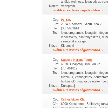
alföldi, wellness, lovasudvar, v
Körzet:
Veszprém
Tovább a részletes cégadatokhoz »
Cég:
Pej Kft.
Cím:
2024 Kisoroszi, Szérű utca 2.
Tel.:
(30) 5603614
Tev.:
lovasprogramok, lovaglás, idegen
rendezvény, állattenyésztés, duna
szentendrei sziget
Körzet:
Kisoroszi
Tovább a részletes cégadatokhoz »
Cég:
Kalocsa-Korona Tours
Cím:
6328 Dunapataj, 108. km kő
Tel.:
(78) 461819
Tev.:
lovasprogramok, lovaglás, idegen
turizmus, vendéglátás, beutazta
borkóstoló, magyaros ételek, bor
Körzet:
Dunapataj
Tovább a részletes cégadatokhoz »
Cég:
Csinos Major Kft.
Cím:
6000 Kecskemét, Ballószög tany