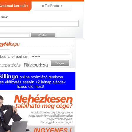
Szakmai kereső »
« Tudástár »
eírás:
 regisztráció »
Elfelejtett jelszó »
Billingo
online számlázó rendszer
es előfizetés esetén +2 hónap ajándék
fizess elő most!