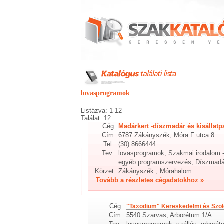
lovasprogramok
Listázva: 1-12
Találat: 12
Cég:
Madárkert -díszmadár és kisállatp
Cím:
6787 Zákányszék, Móra F utca 8
Tel.:
(30) 8666444
Tev.:
lovasprogramok, Szakmai irodalom - 
egyéb programszervezés, Díszmadárt
Körzet:
Zákányszék , Mórahalom
Tovább a részletes cégadatokhoz »
Cég:
"Taxodium" Kereskedelmi és Szolg
Cím:
5540 Szarvas, Arborétum 1/A