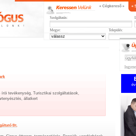
« Cégkereső »
« 
Szolgáltatás:
L
Megye:
Település:
Ingyenes
ark
év
írói tevékenység, Turisztikai szolgáltatások,
enyésztés, állatkert
áltató Bt.