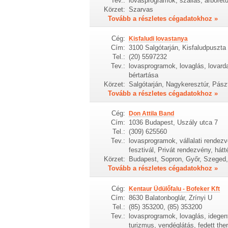
Tev.:
lovasprogramok, szállás, arborét
Körzet:
Szarvas
Tovább a részletes cégadatokhoz »
Cég:
Kisfaludi lovastanya
Cím:
3100 Salgótarján, Kisfaludpuszta
Tel.:
(20) 5597232
Tev.:
lovasprogramok, lovaglás, lovarda
bértartása
Körzet:
Salgótarján, Nagykeresztúr, Pász
Tovább a részletes cégadatokhoz »
Cég:
Don Attila Band
Cím:
1036 Budapest, Uszály utca 7
Tel.:
(309) 625560
Tev.:
lovasprogramok, vállalati rendezv
fesztivál, Privát rendezvény, hát
Körzet:
Budapest, Sopron, Győr, Szeged,
Tovább a részletes cégadatokhoz »
Cég:
Kentaur Üdülőfalu - Bofeker Kft
Cím:
8630 Balatonboglár, Zrínyi U
Tel.:
(85) 353200, (85) 353200
Tev.:
lovasprogramok, lovaglás, idegen
turizmus, vendéglátás, fedett the