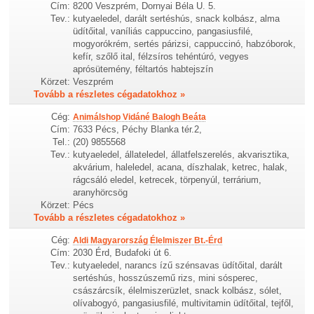
Cím:
8200 Veszprém, Dornyai Béla U. 5.
Tev.:
kutyaeledel, darált sertéshús, snack kolbász, alma
üdítőital, vaníliás cappuccino, pangasiusfilé,
mogyorókrém, sertés párizsi, cappuccinó, habzóborok,
kefír, szőlő ital, félzsíros tehéntúró, vegyes
aprósütemény, féltartós habtejszín
Körzet:
Veszprém
Tovább a részletes cégadatokhoz »
Cég:
Animálshop Vidáné Balogh Beáta
Cím:
7633 Pécs, Péchy Blanka tér.2,
Tel.:
(20) 9855568
Tev.:
kutyaeledel, állateledel, állatfelszerelés, akvarisztika,
akvárium, haleledel, acana, díszhalak, ketrec, halak,
rágcsáló eledel, ketrecek, törpenyúl, terrárium,
aranyhörcsög
Körzet:
Pécs
Tovább a részletes cégadatokhoz »
Cég:
Aldi Magyarország Élelmiszer Bt.-Érd
Cím:
2030 Érd, Budafoki út 6.
Tev.:
kutyaeledel, narancs ízű szénsavas üdítőital, darált
sertéshús, hosszúszemű rizs, mini sósperec,
császárcsík, élelmiszerüzlet, snack kolbász, sólet,
olívabogyó, pangasiusfilé, multivitamin üdítőital, tejfől,