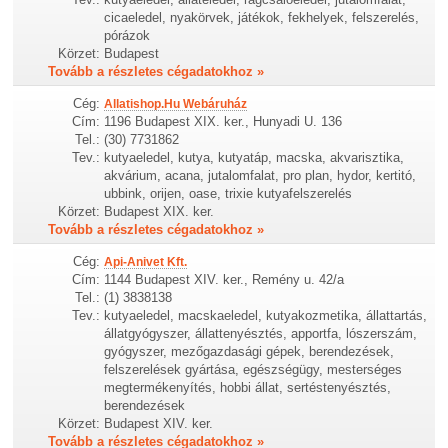
cicaeledel, nyakörvek, játékok, fekhelyek, felszerelés,
pórázok
Körzet:
Budapest
Tovább a részletes cégadatokhoz »
Cég:
Allatishop.Hu Webáruház
Cím:
1196 Budapest XIX. ker., Hunyadi U. 136
Tel.:
(30) 7731862
Tev.:
kutyaeledel, kutya, kutyatáp, macska, akvarisztika,
akvárium, acana, jutalomfalat, pro plan, hydor, kertitó,
ubbink, orijen, oase, trixie kutyafelszerelés
Körzet:
Budapest XIX. ker.
Tovább a részletes cégadatokhoz »
Cég:
Api-Anivet Kft.
Cím:
1144 Budapest XIV. ker., Remény u. 42/a
Tel.:
(1) 3838138
Tev.:
kutyaeledel, macskaeledel, kutyakozmetika, állattartás,
állatgyógyszer, állattenyésztés, apportfa, lószerszám,
gyógyszer, mezőgazdasági gépek, berendezések,
felszerelések gyártása, egészségügy, mesterséges
megtermékenyítés, hobbi állat, sertéstenyésztés,
berendezések
Körzet:
Budapest XIV. ker.
Tovább a részletes cégadatokhoz »