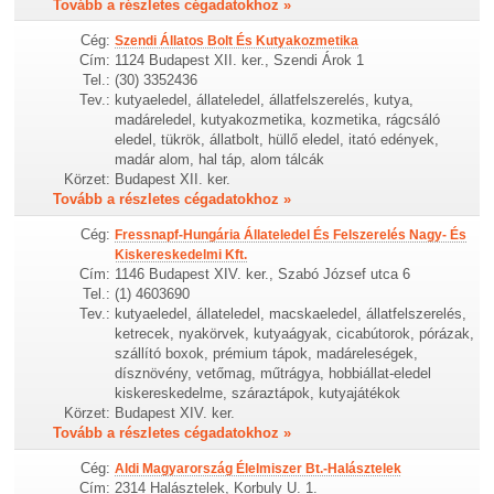
Tovább a részletes cégadatokhoz »
Cég:
Szendi Állatos Bolt És Kutyakozmetika
Cím:
1124 Budapest XII. ker., Szendi Árok 1
Tel.:
(30) 3352436
Tev.:
kutyaeledel, állateledel, állatfelszerelés, kutya,
madáreledel, kutyakozmetika, kozmetika, rágcsáló
eledel, tükrök, állatbolt, hüllő eledel, itató edények,
madár alom, hal táp, alom tálcák
Körzet:
Budapest XII. ker.
Tovább a részletes cégadatokhoz »
Cég:
Fressnapf-Hungária Állateledel És Felszerelés Nagy- És
Kiskereskedelmi Kft.
Cím:
1146 Budapest XIV. ker., Szabó József utca 6
Tel.:
(1) 4603690
Tev.:
kutyaeledel, állateledel, macskaeledel, állatfelszerelés,
ketrecek, nyakörvek, kutyaágyak, cicabútorok, pórázak,
szállító boxok, prémium tápok, madáreleségek,
dísznövény, vetőmag, műtrágya, hobbiállat-eledel
kiskereskedelme, száraztápok, kutyajátékok
Körzet:
Budapest XIV. ker.
Tovább a részletes cégadatokhoz »
Cég:
Aldi Magyarország Élelmiszer Bt.-Halásztelek
Cím:
2314 Halásztelek, Korbuly U. 1.