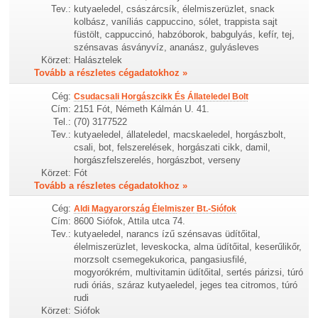
Tev.:
kutyaeledel, császárcsík, élelmiszerüzlet, snack
kolbász, vaníliás cappuccino, sólet, trappista sajt
füstölt, cappuccinó, habzóborok, babgulyás, kefír, tej,
szénsavas ásványvíz, ananász, gulyásleves
Körzet:
Halásztelek
Tovább a részletes cégadatokhoz »
Cég:
Csudacsali Horgászcikk És Állateledel Bolt
Cím:
2151 Fót, Németh Kálmán U. 41.
Tel.:
(70) 3177522
Tev.:
kutyaeledel, állateledel, macskaeledel, horgászbolt,
csali, bot, felszerelések, horgászati cikk, damil,
horgászfelszerelés, horgászbot, verseny
Körzet:
Fót
Tovább a részletes cégadatokhoz »
Cég:
Aldi Magyarország Élelmiszer Bt.-Siófok
Cím:
8600 Siófok, Attila utca 74.
Tev.:
kutyaeledel, narancs ízű szénsavas üdítőital,
élelmiszerüzlet, leveskocka, alma üdítőital, keserűlikőr,
morzsolt csemegekukorica, pangasiusfilé,
mogyorókrém, multivitamin üdítőital, sertés párizsi, túró
rudi óriás, száraz kutyaeledel, jeges tea citromos, túró
rudi
Körzet:
Siófok