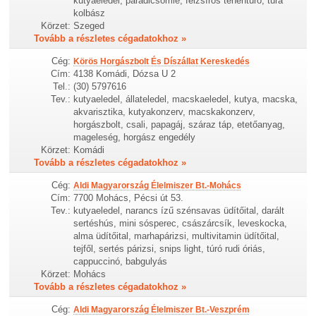
kutyaeledel, paradicsomlé, félzsíros tehéntúró, túra
kolbász
Körzet:
Szeged
Tovább a részletes cégadatokhoz »
Cég:
Körös Horgászbolt És Díszállat Kereskedés
Cím:
4138 Komádi, Dózsa U 2
Tel.:
(30) 5797616
Tev.:
kutyaeledel, állateledel, macskaeledel, kutya, macska,
akvarisztika, kutyakonzerv, macskakonzerv,
horgászbolt, csali, papagáj, száraz táp, etetőanyag,
mageleség, horgász engedély
Körzet:
Komádi
Tovább a részletes cégadatokhoz »
Cég:
Aldi Magyarország Élelmiszer Bt.-Mohács
Cím:
7700 Mohács, Pécsi út 53.
Tev.:
kutyaeledel, narancs ízű szénsavas üdítőital, darált
sertéshús, mini sósperec, császárcsík, leveskocka,
alma üdítőital, marhapárizsi, multivitamin üdítőital,
tejfől, sertés párizsi, snips light, túró rudi óriás,
cappuccinó, babgulyás
Körzet:
Mohács
Tovább a részletes cégadatokhoz »
Cég:
Aldi Magyarország Élelmiszer Bt.-Veszprém