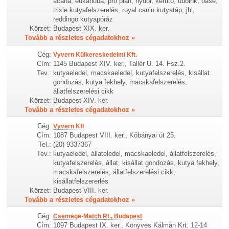
acana, eukanuba, pro plan, hydor, kertitó, ubbink, oase,
trixie kutyafelszerelés, royal canin kutyatáp, jbl,
reddingo kutyapóráz
Körzet:
Budapest XIX. ker.
Tovább a részletes cégadatokhoz »
Cég:
Vyvern Külkereskedelmi Kft.
Cím:
1145 Budapest XIV. ker., Tallér U. 14. Fsz.2.
Tev.:
kutyaeledel, macskaeledel, kutyafelszerelés, kisállat
gondozás, kutya fekhely, macskafelszerelés,
állatfelszerelési cikk
Körzet:
Budapest XIV. ker.
Tovább a részletes cégadatokhoz »
Cég:
Vyvern Kft
Cím:
1087 Budapest VIII. ker., Kőbányai út 25.
Tel.:
(20) 9337367
Tev.:
kutyaeledel, állateledel, macskaeledel, állatfelszerelés,
kutyafelszerelés, állat, kisállat gondozás, kutya fekhely,
macskafelszerelés, állatfelszerelési cikk,
kisállatfelszererlés
Körzet:
Budapest VIII. ker.
Tovább a részletes cégadatokhoz »
Cég:
Csemege-Match Rt., Budapest
Cím:
1097 Budapest IX. ker., Könyves Kálmán Krt. 12-14