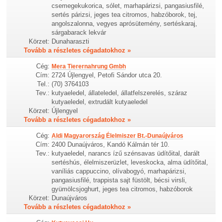
csemegekukorica, sólet, marhapárizsi, pangasiusfilé,
sertés párizsi, jeges tea citromos, habzóborok, tej,
angolszalonna, vegyes aprósütemény, sertéskaraj,
sárgabarack lekvár
Körzet:
Dunaharaszti
Tovább a részletes cégadatokhoz »
Cég:
Mera Tierernahrung Gmbh
Cím:
2724 Újlengyel, Petofi Sándor utca 20.
Tel.:
(70) 3764103
Tev.:
kutyaeledel, állateledel, állatfelszerelés, száraz
kutyaeledel, extrudált kutyaeledel
Körzet:
Újlengyel
Tovább a részletes cégadatokhoz »
Cég:
Aldi Magyarország Élelmiszer Bt.-Dunaújváros
Cím:
2400 Dunaújváros, Kandó Kálmán tér 10.
Tev.:
kutyaeledel, narancs ízű szénsavas üdítőital, darált
sertéshús, élelmiszerüzlet, leveskocka, alma üdítőital,
vaníliás cappuccino, olívabogyó, marhapárizsi,
pangasiusfilé, trappista sajt füstölt, bécsi virsli,
gyümölcsjoghurt, jeges tea citromos, habzóborok
Körzet:
Dunaújváros
Tovább a részletes cégadatokhoz »