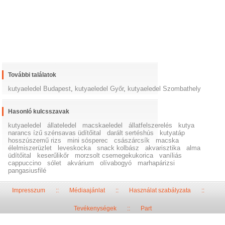
További találatok
kutyaeledel Budapest
,
kutyaeledel Győr
,
kutyaeledel Szombathely
Hasonló kulcsszavak
kutyaeledel
állateledel
macskaeledel
állatfelszerelés
kutya
narancs ízű szénsavas üdítőital
darált sertéshús
kutyatáp
hosszúszemű rizs
mini sósperec
császárcsík
macska
élelmiszerüzlet
leveskocka
snack kolbász
akvarisztika
alma
üdítőital
keserűlikőr
morzsolt csemegekukorica
vaníliás
cappuccino
sólet
akvárium
olívabogyó
marhapárizsi
pangasiusfilé
Impresszum
::
Médiaajánlat
::
Használat szabályzata
::
Tevékenységek
::
Part