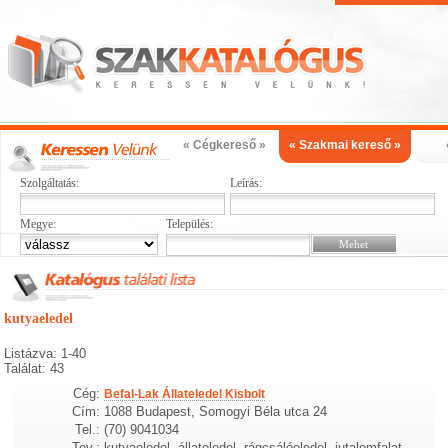
« Cégkereső »
« Szakmai kereső »
Szolgáltatás:
Leírás:
Megye:
Település:
kutyaeledel
Listázva: 1-40
Találat: 43
Cég:
Befal-Lak Állateledel Kisbolt
Cím:
1088 Budapest, Somogyi Béla utca 24
Tel.:
(70) 9041034
Tev.:
kutyaeledel, állateledel, rágcsálóeledel, jutalomfalat,