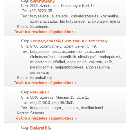
Cég:
Kutyavacsi.Hu
Cím:
2000 Szentendre, Dunakanyar Kert 47
Tel.:
(20) 5223135
Tev.:
kutyaeledel, állateledel, kutyafelszerelés, kozmetika,
szaktanácsadás, bio kutyaeledel, állatkonzerv, nyírás
Körzet:
Szentendre
Tovább a részletes cégadatokhoz »
Cég:
Aldi Magyarország Élelmiszer Bt.-Szombathely
Cím:
9700 Szombathely, Szent Gellért U. 49.
Tev.:
kutyaeledel, hosszúszemű rizs, császárcsík,
élelmiszerüzlet, keserűlikőr, olívabogyó, marhapárizsi,
multivitamin üdítőital, cappuccinó, vajkrém, kefír,
paradicsomlé, májgombócleves, angolszalonna,
sertéskaraj
Körzet:
Szombathely
Tovább a részletes cégadatokhoz »
Cég:
Rak-Táp Bt.
Cím:
5540 Szarvas, Március 15. utca 11
Tel.:
(66) 214610, (20) 9673531
Tev.:
kutyaeledel, kutya-, macska-, kisállateledel
Körzet:
Szarvas
Tovább a részletes cégadatokhoz »
Cég:
Rodavet Kft.