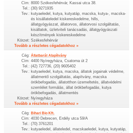
Cím:
8000 Székesfehérvár, Kassai utca 38.
Tel.:
(30) 9271935
Tev.:
kutyaeledel, kutya, kutyatáp, macska, kutya-, macska-
és kisállateledel kiskereskedelme, hills,
állatgyógyászat, állatorvos, állatorvosi szolgáltatás,
kisállatok, üzletviteli tanácsadás, állatgyógyászati
készítmények kiskereskedelme
Körzet:
Székesfehérvár
Tovább a részletes cégadatokhoz »
Cég:
Állatbarát Alapítvány
Cím:
4400 Nyíregyháza, Csatorna út 2
Tel.:
(42) 727736, (20) 9605402
Tev.:
kutyaeledel, kutya, macska, állatok jogainak védelme,
állatmentő szolgáltatás, alapítvány, macska
örökbefogadás, állatotthon üzemeltetés, állatvédelmi
szemlélet formálás, állat örökbefogadás, kutya
örökbefogadás, állatmentés
Körzet:
Nyíregyháza
Tovább a részletes cégadatokhoz »
Cég:
Bihari Bio Kft.
Cím:
4030 Debrecen, Erdély utca 59/A
Tel.:
(70) 3761201
Tev.:
kutyaeledel, állateledel, macskaeledel, kutya, kutyatáp,