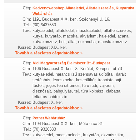
Cég:
Kedvencwebshop Állateledel, Állatfelszerelés, Kutyaruha
Webáruház
Cím:
1191 Budapest XIX. ker., Széchenyi U. 16.
Tel.:
(30) 6437550
Tev.:
kutyaeledel, állateledel, macskaeledel, állatfelszerelés,
kutya, kutyatáp, macska, akvárium, haleledel, acana,
kutyakonzerv, bolt, állat, eukanuba, macskakonzerv
Körzet:
Budapest XIX. ker.
Tovább a részletes cégadatokhoz »
Cég:
Aldi Magyarország Élelmiszer Bt.-Budapest
Cím:
1106 Budapest X. ker., X. Kerület, Kerepesi út 73.
Tev.:
kutyaeledel, narancs ízű szénsavas üdítőital, darált
sertéshús, leveskocka, keserűlikőr, trappista sajt
füstölt, jeges tea citromos, túró rudi, vajkrém,
disznósajt, babgulyás, tej, túra kolbász, ciabatta,
féltartós habtejszín
Körzet:
Budapest X. ker.
Tovább a részletes cégadatokhoz »
Cég:
Petnet Webáruház
Cím:
1194 Budapest XIX. ker., Méta utca 31.
Tel.:
(70) 9326333
Tev.:
kutyaeledel, macskaeledel, kutyatáp, akvarisztika,