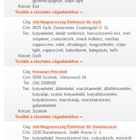
gyümölcsjoghurt, snips light
Körzet:
Érd
Tovább a részletes cégadatokhoz »
Cég:
Aldi Magyarország Élelmiszer Bt.-Győr
Cím:
9025 Győr, Dunacenter, Csipkegyári U. 11.
Tev.:
kutyaeledel, darált sertéshús, hosszúszemű rizs, mini
sósperec, császárcsík, snack kolbász, vaníliás
cappuccino, sólet, olívabogyó, mogyorókrém, snips
light, cappuccinó, habzóborok, babgulyás, kefír
Körzet:
Győr
Tovább a részletes cégadatokhoz »
Cég:
Hovawart Pincebolt
Cím:
5008 Szolnok, Vörösmező 34.
Tel.:
(30) 2008506
Tev.:
kutyaeledel, állateledel, macskaeledel, állatfelszerelés,
kutyatáp, száraz kutyaeledel, kutyafelszerelés,
kutyakonzerv, macskatáp, macskakonzerv,
galambeledel
Körzet:
Szolnok
Tovább a részletes cégadatokhoz »
Cég:
Aldi Magyarország Élelmiszer Bt.-Dunaharaszti
Cím:
2330 Dunaharaszti, Jedlik Ányos U. 1.
Tev.:
kutyaeledel, hosszúszemű rizs, császárcsík, morzsolt