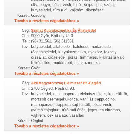
olívabogyó, bécsi virsli, tejfől, snips light, száraz
kutyaeledel, túró rudi, vajkrém, disznósajt
Körzet:
Gárdony
Tovább a részletes cégadatokhoz »
Cég:
Szimat Kutyakozmetika És Állateledel
Cím:
9000 Győr, Báthory U. 3.
Tel.:
(96) 311561, (96) 311561
Tev.:
kutyaeledel, állateledel, haleledel, madáreledel,
rágcsálóeledel, kutyakozmetika, nyakörv, fekhely,
díszállat, cicaeledel, póráz, trimmelés, kiállításra való
felkészítés, madáretető, cicakozmetika
Körzet:
Győr
Tovább a részletes cégadatokhoz »
Cég:
Aldi Magyarország Élelmiszer Bt.-Cegléd
Cím:
2700 Cegléd, Pesti út 93.
Tev.:
kutyaeledel, mini sósperec, élelmiszerüzlet, keserűlikőr,
morzsolt csemegekukorica, vaníliás cappuccino,
marhapárizsi, trappista sajt füstölt, bécsi virsli,
gyümölcsjoghurt, túró rudi óriás, jeges tea citromos,
vajkrém, céklasaláta, vásárlás
Körzet:
Cegléd
Tovább a részletes cégadatokhoz »