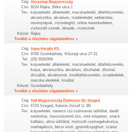
Cég:
Akvashop Magyarország
Cím:
9224 Rajka, Béke utca 1
Tev.:
kutyaeledel, állateledel, macskaeledel, állatfelszerelés,
akvarisztika, akvárium, madáreledel, webáruház,
növénytápok, vízmelegítő, online kereskedelem,
vízkezelő szerek, lámpák, víztesztek
Körzet:
Rajka
Tovább a részletes cégadatokhoz »
Cég:
Aqua-Hargita Kft.
Cím:
9700 Szombathely, Kőszegi utca 27-31.
Tel.:
(20) 5592009
Tev.:
kutyaeledel, állateledel, macskaeledel, állatfelszerelés,
kutya, akvarisztika, akvárium, díszhalak, díszhal,
díszállat, akváriumok, kisállatfelszerelés, cicaeledelek,
macska eledelek, kisállat
Körzet:
Szombathely
Tovább a részletes cégadatokhoz »
Cég:
Aldi Magyarország Élelmiszer Bt.-Szeged
Cím:
6724 Szeged, Katona József U. 89.
Tev.:
kutyaeledel, narancs ízű szénsavas üdítőital, darált
sertéshús, hosszúszemű rizs, mini sósperec, snack
kolbász, alma üdítőital, morzsolt csemegekukorica,
marhapárizsi, bécsi virsli, gyümölcsjoghurt, száraz