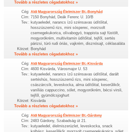
Tovább a részletes cégadatokhoz »
Cég:
Aldi Magyarország Élelmiszer Bt.-Bonyhád
Cím:
7150 Bonyhád, Deák Ferenc U. 10/B
Tev.:
kutyaeledel, narancs ízű szénsavas üdítőital,
hosszúszemű rizs, mini sósperec, morzsolt
csemegekukorica, olívabogyó, trappista sajt füstölt,
mogyorókrém, multivitamin üdítőital, tejfől, sertés
párizsi, túró rudi óriás, vajkrém, disznósajt, céklasaláta
Körzet:
Bonyhád
Tovább a részletes cégadatokhoz »
Cég:
Aldi Magyarország Élelmiszer Bt.-Kisvárda
Cím:
4600 Kisvárda, Városmajor U. 53
Tev.:
kutyaeledel, narancs ízű szénsavas üdítőital, darált
sertéshús, hosszúszemű rizs, mini sósperec,
császárcsík, leveskocka, alma üdítőital, keserűlikőr,
vaníliás cappuccino, sólet, mogyorókrém, bécsi virsli,
tejfől, gyümölcsjoghurt
Körzet:
Kisvárda
Tovább a részletes cégadatokhoz »
Cég:
Aldi Magyarország Élelmiszer Bt.-Gárdony
Cím:
2483 Gárdony, Szabadság út 21.
Tev.:
kutyaeledel, élelmiszerüzlet, leveskocka, snack
kolbász, keserűlikőr, morzsolt csemegekukorica, sólet,