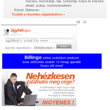
macska, macskatáp, táp, száraztáp, kutya és macska
eledel, száraz, kiskereskedelem
Körzet:
Debrecen
Tovább a részletes cégadatokhoz »
[1]
[2]
Ingyenes regisztráció »
Elfelejtett jelszó »
Billingo
online számlázó rendszer
éves előfizetés esetén +2 hónap ajándék
fizess elő most!