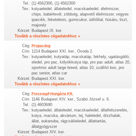
Tel.:
(1) 4562300, (1) 4562300
Tev.:
kutyaeledel, állateledel, macskaeledel, élelmiszer,
chips, babérlevél, zöldség, alapvető élelmiszer, vegyes
iparcikk, feketebors, gumicukor, üdítőital, húsáru, liszt,
majonéz
Körzet:
Budapest IX. ker.
Tovább a részletes cégadatokhoz »
Cég:
Propacdog
Cím:
1214 Budapest XXI. ker., Ovoda 2.
Tev.:
kutyaeledel, kutyatáp, macskatáp, fekhely, ugatásgátló,
eledel, pro pac, kölyökkutya táp, pro pac adult, atlas 20,
sportmix adult large breed, atlas 10, szállító box, pro
pac senior, atlas car
Körzet:
Budapest XXI. ker.
Tovább a részletes cégadatokhoz »
Cég:
Fressnapf-Hungária Kft.
Cím:
1146 Budapest XIV. ker., Szabó József u. 6.
Tel.:
(1) 4603690
Tev.:
kutyaeledel, állateledel, macskaeledel, állatfelszerelés,
kutya, macska, akvárium, tej, haleledel, díszhalak,
állat, eukanuba, rágcsálóeledel, állattartás,
állatgyógyszer
Körzet:
Budapest XIV. ker.