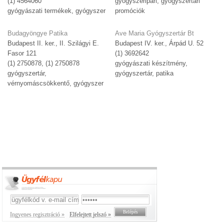
(1) 4564060
gyógyszeripari, gyógyszertári
gyógyászati termékek, gyógyszer
promóciók
Budagyöngye Patika
Ave Maria Gyógyszertár Bt
Budapest II. ker., II. Szilágyi E.
Budapest IV. ker., Árpád U. 52
Fasor 121
(1) 3692642
(1) 2750878, (1) 2750878
gyógyászati készítmény,
gyógyszertár,
gyógyszertár, patika
vérnyomáscsökkentő, gyógyszer
Ingyenes regisztráció »
Elfelejtett jelszó »