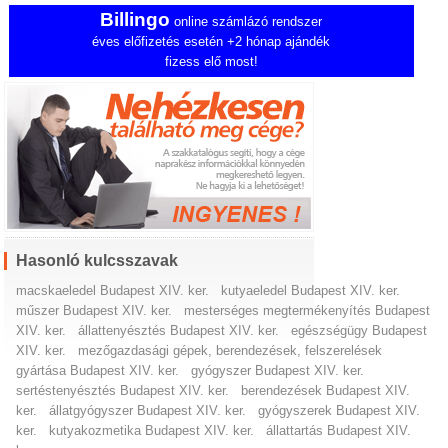
Billingo
online számlázó rendszer
éves előfizetés esetén +2 hónap ajándék
fizess elő most!
Hasonló kulcsszavak
macskaeledel Budapest XIV. ker.
kutyaeledel Budapest XIV. ker.
műszer Budapest XIV. ker.
mesterséges megtermékenyítés Budapest
XIV. ker.
állattenyésztés Budapest XIV. ker.
egészségügy Budapest
XIV. ker.
mezőgazdasági gépek, berendezések, felszerelések
gyártása Budapest XIV. ker.
gyógyszer Budapest XIV. ker.
sertéstenyésztés Budapest XIV. ker.
berendezések Budapest XIV.
ker.
állatgyógyszer Budapest XIV. ker.
gyógyszerek Budapest XIV.
ker.
kutyakozmetika Budapest XIV. ker.
állattartás Budapest XIV.