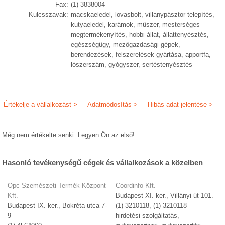
Fax:
(1) 3838004
Kulcsszavak:
macskaeledel, lovasbolt, villanypásztor telepítés,
kutyaeledel, karámok, műszer, mesterséges
megtermékenyítés, hobbi állat, állattenyésztés,
egészségügy, mezőgazdasági gépek,
berendezések, felszerelések gyártása, apportfa,
lószerszám, gyógyszer, sertéstenyésztés
Értékelje a vállalkozást >
Adatmódosítás >
Hibás adat jelentése >
Még nem értékelte senki. Legyen Ön az első!
Hasonló tevékenységű cégek és vállalkozások a közelben
Opc Szemészeti Termék Központ
Coordinfo Kft.
Kft.
Budapest XI. ker., Villányi út 101.
Budapest IX. ker., Bokréta utca 7-
(1) 3210118, (1) 3210118
9
hirdetési szolgáltatás,