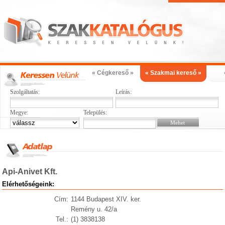
« Cégkereső »
« Szakmai kereső »
Szolgáltatás:
Leírás:
Megye:
Település:
Api-Anivet Kft.
Elérhetőségeink:
Cím:
1144 Budapest XIV. ker.
Remény u. 42/a
Tel.:
(1) 3838138