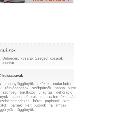
 találatok
k Debrecen
,
kosarak Szeged
,
kosarak
fehérvár
ó kulcsszavak
k
zuhanyfüggönyök
székek
irodai bútor
ok
tárolódobozok
székpárnák
nappali bútor
szőnyeg
törülköző
világítás
dekoráció
ányok
nappali bútorok
matrac termékcsalád
szoba berendezés
bútor
paplanok
kerti
zítők
párnák
kerti bútorok
falilámpák
ggönyök
függönyök