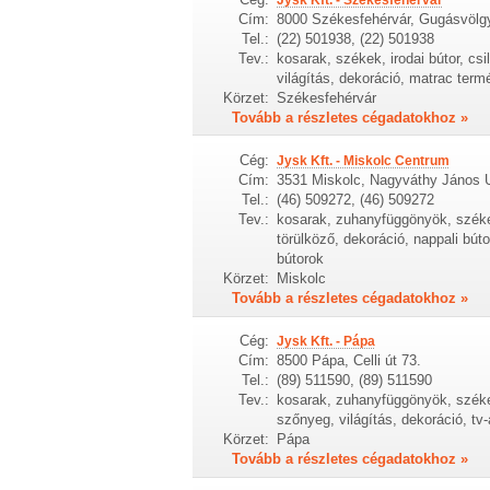
Cím:
8000 Székesfehérvár, Gugásvölgy
Tel.:
(22) 501938, (22) 501938
Tev.:
kosarak, székek, irodai bútor, cs
világítás, dekoráció, matrac term
Körzet:
Székesfehérvár
Tovább a részletes cégadatokhoz »
Cég:
Jysk Kft. - Miskolc Centrum
Cím:
3531 Miskolc, Nagyváthy János U
Tel.:
(46) 509272, (46) 509272
Tev.:
kosarak, zuhanyfüggönyök, székek,
törülköző, dekoráció, nappali bút
bútorok
Körzet:
Miskolc
Tovább a részletes cégadatokhoz »
Cég:
Jysk Kft. - Pápa
Cím:
8500 Pápa, Celli út 73.
Tel.:
(89) 511590, (89) 511590
Tev.:
kosarak, zuhanyfüggönyök, székek,
szőnyeg, világítás, dekoráció, tv
Körzet:
Pápa
Tovább a részletes cégadatokhoz »