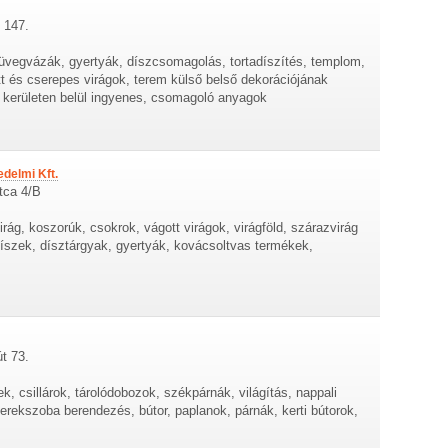
 147.
 üvegvázák, gyertyák, díszcsomagolás, tortadíszítés, templom,
t és cserepes virágok, terem külső belső dekorációjának
 a kerületen belül ingyenes, csomagoló anyagok
delmi Kft.
tca 4/B
irág, koszorúk, csokrok, vágott virágok, virágföld, szárazvirág
íszek, dísztárgyak, gyertyák, kovácsoltvas termékek,
t 73.
 csillárok, tárolódobozok, székpárnák, világítás, nappali
erekszoba berendezés, bútor, paplanok, párnák, kerti bútorok,