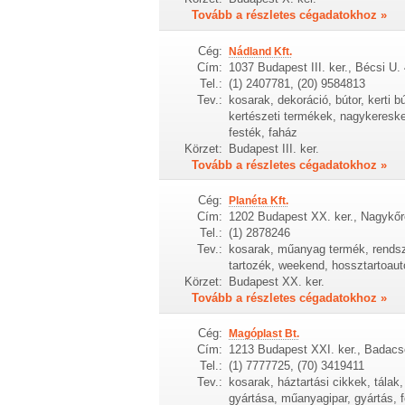
Tovább a részletes cégadatokhoz »
Cég:
Nádland Kft.
Cím:
1037 Budapest III. ker., Bécsi U
Tel.:
(1) 2407781, (20) 9584813
Tev.:
kosarak, dekoráció, bútor, kerti 
kertészeti termékek, nagykereske
festék, faház
Körzet:
Budapest III. ker.
Tovább a részletes cégadatokhoz »
Cég:
Planéta Kft.
Cím:
1202 Budapest XX. ker., Nagykőrö
Tel.:
(1) 2878246
Tev.:
kosarak, műanyag termék, rendszá
tartozék, weekend, hossztartoauto
Körzet:
Budapest XX. ker.
Tovább a részletes cégadatokhoz »
Cég:
Magóplast Bt.
Cím:
1213 Budapest XXI. ker., Badacs
Tel.:
(1) 7777725, (70) 3419411
Tev.:
kosarak, háztartási cikkek, tála
gyártása, műanyagipar, gyártás,