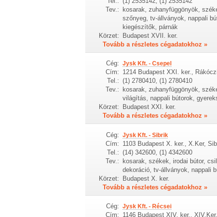
Tel.:
(1) 2535142, (1) 2535142
Tev.:
kosarak, zuhanyfüggönyök, székek
szőnyeg, tv-állványok, nappali b
kiegészítők, párnák
Körzet:
Budapest XVII. ker.
Tovább a részletes cégadatokhoz »
Cég:
Jysk Kft. - Csepel
Cím:
1214 Budapest XXI. ker., Rákócz
Tel.:
(1) 2780410, (1) 2780410
Tev.:
kosarak, zuhanyfüggönyök, székek
világítás, nappali bútorok, gyer
Körzet:
Budapest XXI. ker.
Tovább a részletes cégadatokhoz »
Cég:
Jysk Kft. - Sibrik
Cím:
1103 Budapest X. ker., X.Ker, Sib
Tel.:
(14) 342600, (1) 4342600
Tev.:
kosarak, székek, irodai bútor, csi
dekoráció, tv-állványok, nappali 
Körzet:
Budapest X. ker.
Tovább a részletes cégadatokhoz »
Cég:
Jysk Kft. - Récsei
Cím:
1146 Budapest XIV. ker., XIV.Ker