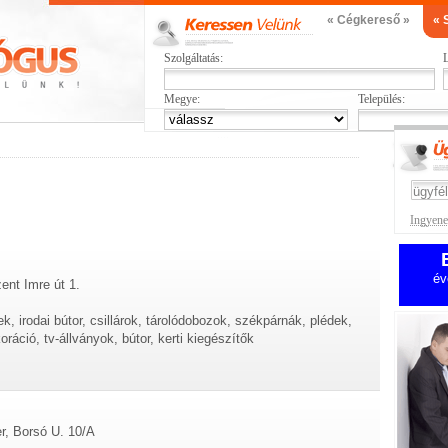
« Cégkereső »
« 
Szolgáltatás:
L
Megye:
Település:
Ingyenes
év
ent Imre út 1.
 irodai bútor, csillárok, tárolódobozok, székpárnák, plédek,
oráció, tv-állványok, bútor, kerti kiegészítők
r, Borsó U. 10/A