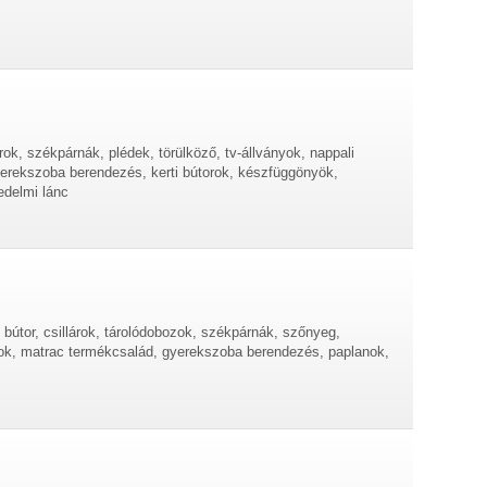
ok, székpárnák, plédek, törülköző, tv-állványok, nappali
erekszoba berendezés, kerti bútorok, készfüggönyök,
edelmi lánc
bútor, csillárok, tárolódobozok, székpárnák, szőnyeg,
torok, matrac termékcsalád, gyerekszoba berendezés, paplanok,