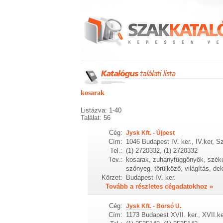
kosarak
Listázva: 1-40
Találat: 56
Cég:
Jysk Kft. - Újpest
Cím:
1046 Budapest IV. ker., IV.ker, Sz
Tel.:
(1) 2720332, (1) 2720332
Tev.:
kosarak, zuhanyfüggönyök, székek,
szőnyeg, törülköző, világítás, dek
Körzet:
Budapest IV. ker.
Tovább a részletes cégadatokhoz »
Cég:
Jysk Kft. - Borsó U.
Cím:
1173 Budapest XVII. ker., XVII.ke