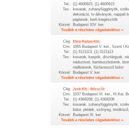
Tel.:
(1) 4600923, (1) 4600923
Tev.:
kosarak, zuhanyfüggönyök, székek
dekoráció, tv-állványok, nappali
paplanok, kerti kiegészítők
Körzet:
Budapest XIV. ker.
Tovább a részletes cégadatokhoz »
Cég:
Elisa Rattan Kkt.
Cím:
1055 Budapest V. ker., Szent I.Kö
Tel.:
(1) 3121113, (1) 3121113
Tev.:
kosarak, kaspók, dísztárgyak, ná
nádszövet, bambuszbútorok, bio
nádbútorok, fűzfavessző bútor
Körzet:
Budapest V. ker.
Tovább a részletes cégadatokhoz »
Cég:
Jysk Kft. - Bécsi Út
Cím:
1037 Budapest III. ker., III.Ker, B
Tel.:
(1) 4369208, (1) 4369208
Tev.:
kosarak, zuhanyfüggönyök, székek,
bútor, plédek, szőnyeg, törülköző
Körzet:
Budapest III. ker.
Tovább a részletes cégadatokhoz »