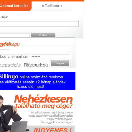
Szakmai kereső »
« Tudástár »
eírás:
 regisztráció »
Elfelejtett jelszó »
Billingo
online számlázó rendszer
es előfizetés esetén +2 hónap ajándék
fizess elő most!