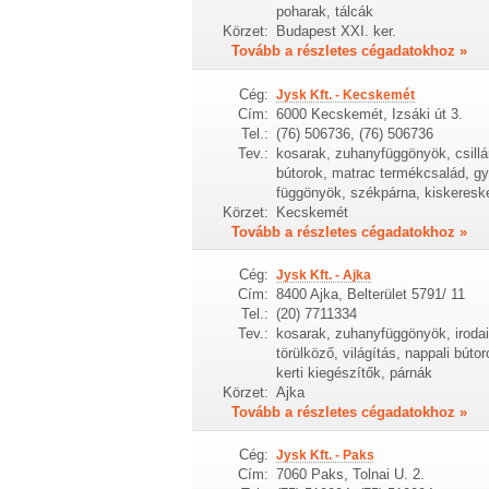
poharak, tálcák
Körzet:
Budapest XXI. ker.
Tovább a részletes cégadatokhoz »
Cég:
Jysk Kft. - Kecskemét
Cím:
6000 Kecskemét, Izsáki út 3.
Tel.:
(76) 506736, (76) 506736
Tev.:
kosarak, zuhanyfüggönyök, csillár
bútorok, matrac termékcsalád, gy
függönyök, székpárna, kiskeresk
Körzet:
Kecskemét
Tovább a részletes cégadatokhoz »
Cég:
Jysk Kft. - Ajka
Cím:
8400 Ajka, Belterület 5791/ 11
Tel.:
(20) 7711334
Tev.:
kosarak, zuhanyfüggönyök, irodai 
törülköző, világítás, nappali bú
kerti kiegészítők, párnák
Körzet:
Ajka
Tovább a részletes cégadatokhoz »
Cég:
Jysk Kft. - Paks
Cím:
7060 Paks, Tolnai U. 2.