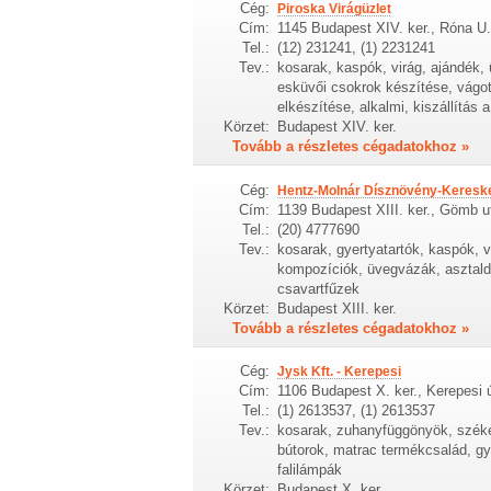
Cég:
Piroska Virágüzlet
Cím:
1145 Budapest XIV. ker., Róna U.
Tel.:
(12) 231241, (1) 2231241
Tev.:
kosarak, kaspók, virág, ajándék,
esküvői csokrok készítése, vágot
elkészítése, alkalmi, kiszállítás
Körzet:
Budapest XIV. ker.
Tovább a részletes cégadatokhoz »
Cég:
Hentz-Molnár Dísznövény-Kereske
Cím:
1139 Budapest XIII. ker., Gömb u
Tel.:
(20) 4777690
Tev.:
kosarak, gyertyatartók, kaspók, v
kompozíciók, üvegvázák, asztald
csavartfűzek
Körzet:
Budapest XIII. ker.
Tovább a részletes cégadatokhoz »
Cég:
Jysk Kft. - Kerepesi
Cím:
1106 Budapest X. ker., Kerepesi ú
Tel.:
(1) 2613537, (1) 2613537
Tev.:
kosarak, zuhanyfüggönyök, székek,
bútorok, matrac termékcsalád, gy
falilámpák
Körzet:
Budapest X. ker.