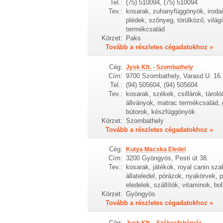
Tel.:
(75) 510094, (75) 510094
Tev.:
kosarak, zuhanyfüggönyök, irodai 
plédek, szőnyeg, törülköző, világí
termékcsalád
Körzet:
Paks
Tovább a részletes cégadatokhoz »
Cég:
Jysk Kft. - Szombathely
Cím:
9700 Szombathely, Varasd U. 16.
Tel.:
(94) 505604, (94) 505604
Tev.:
kosarak, székek, csillárok, tároló
állványok, matrac termékcsalád, 
bútorok, készfüggönyök
Körzet:
Szombathely
Tovább a részletes cégadatokhoz »
Cég:
Kutya Macska Eledel
Cím:
3200 Gyöngyös, Pesti út 38.
Tev.:
kosarak, játékok, royal canin sza
állateledel, pórázok, nyakörvek, 
eledelek, szállítók, vitaminok, bo
Körzet:
Gyöngyös
Tovább a részletes cégadatokhoz »
Cég:
Jysk Kft. - Székesfehérvár