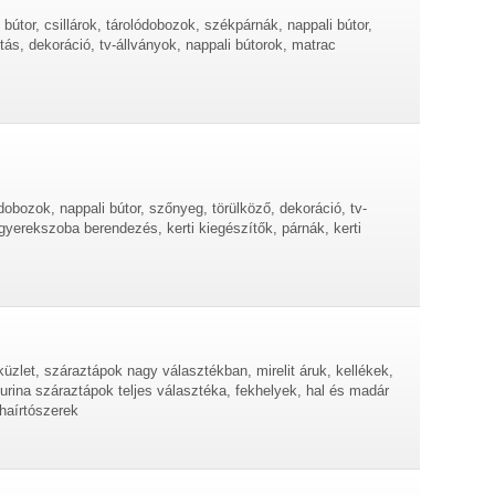
bútor, csillárok, tárolódobozok, székpárnák, nappali bútor,
tás, dekoráció, tv-állványok, nappali bútorok, matrac
dobozok, nappali bútor, szőnyeg, törülköző, dekoráció, tv-
gyerekszoba berendezés, kerti kiegészítők, párnák, kerti
küzlet, száraztápok nagy választékban, mirelit áruk, kellékek,
purina száraztápok teljes választéka, fekhelyek, hal és madár
lhaírtószerek