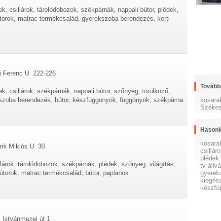
, csillárok, tárolódobozok, székpárnák, nappali bútor, plédek,
útorok, matrac termékcsalád, gyerekszoba berendezés, kerti
i Ferenc U. 222-226
További
, csillárok, székpárnák, nappali bútor, szőnyeg, törülköző,
kosara
ekszoba berendezés, bútor, készfüggönyök, függönyök, székpárna
Székes
Hasonl
kosara
rik Miklós U. 30.
csillár
plédek
llárok, tárolódobozok, székpárnák, plédek, szőnyeg, világítás,
tv-állv
bútorok, matrac termékcsalád, bútor, paplanok
gyerek
kiegés
készfü
, Istvánmezei út 1