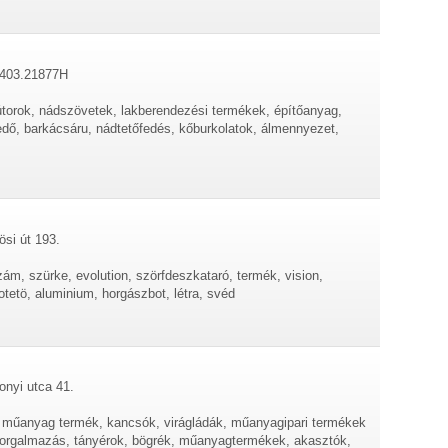
. 403.21877H
bútorok, nádszövetek, lakberendezési termékek, építőanyag,
dő, barkácsáru, nádtetőfedés, kőburkolatok, álmennyezet,
si út 193.
m, szürke, evolution, szörfdeszkataró, termék, vision,
tetö, aluminium, horgászbot, létra, svéd
onyi utca 41.
k, műanyag termék, kancsók, virágládák, műanyagipari termékek
 forgalmazás, tányérok, bögrék, műanyagtermékek, akasztók,