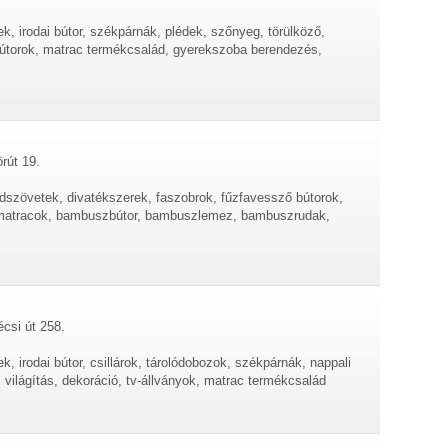
, irodai bútor, székpárnák, plédek, szőnyeg, törülköző,
 bútorok, matrac termékcsalád, gyerekszoba berendezés,
rút 19.
dszövetek, divatékszerek, faszobrok, fűzfavessző bútorok,
matracok, bambuszbútor, bambuszlemez, bambuszrudak,
écsi út 258.
 irodai bútor, csillárok, tárolódobozok, székpárnák, nappali
, világítás, dekoráció, tv-állványok, matrac termékcsalád