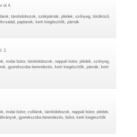
i út 4.
illárok, tárolódobozok, székpárnák, plédek, szőnyeg, törülköző,
ékcsalád, paplanok, kerti kiegészítők, párnák
. 2.
 irodai bútor, tárolódobozok, nappali bútor, plédek, szőnyeg,
orok, gyerekszoba berendezés, kerti kiegészítők, párnák, kerti
 irodai bútor, csillárok, tárolódobozok, nappali bútor, plédek,
-állványok, gyerekszoba berendezés, bútor, kerti kiegészítők