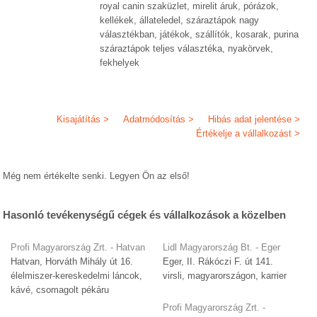
royal canin szaküzlet, mirelit áruk, pórázok,
kellékek, állateledel, száraztápok nagy
választékban, játékok, szállítók, kosarak, purina
száraztápok teljes választéka, nyakörvek,
fekhelyek
Kisajátítás >
Adatmódosítás >
Hibás adat jelentése >
Értékelje a vállalkozást >
Még nem értékelte senki. Legyen Ön az első!
Hasonló tevékenységű cégek és vállalkozások a közelben
Profi Magyarország Zrt. - Hatvan
Lidl Magyarország Bt. - Eger
Hatvan, Horváth Mihály út 16.
Eger, II. Rákóczi F. út 141.
élelmiszer-kereskedelmi láncok,
virsli, magyarországon, karrier
kávé, csomagolt pékáru
Profi Magyarország Zrt. -