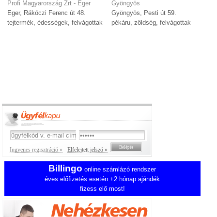
Profi Magyarország Zrt - Eger
Gyöngyös
Eger, Rákóczi Ferenc út 48.
Gyöngyös, Pesti út 59.
tejtermék, édességek, felvágottak
pékáru, zöldség, felvágottak
Ingyenes regisztráció »
Elfelejtett jelszó »
Billingo
online számlázó rendszer
éves előfizetés esetén +2 hónap ajándék
fizess elő most!