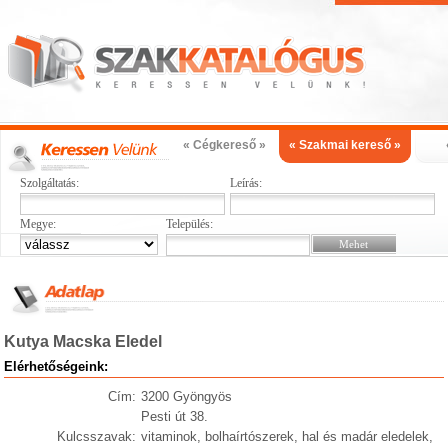
« Cégkereső »
« Szakmai kereső »
Szolgáltatás:
Leírás:
Megye:
Település:
Kutya Macska Eledel
Elérhetőségeink:
Cím:
3200 Gyöngyös
Pesti út 38.
Kulcsszavak:
vitaminok, bolhaírtószerek, hal és madár eledelek,