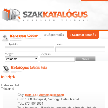
« Cégkereső »
« Szakmai kereső »
Szolgáltatás:
Leírás:
Megye:
Település:
fekhelyek
Listázva: 1-4
Találat: 4
Cég:
Befal-Lak Állateledel Kisbolt
Cím:
1088 Budapest, Somogyi Béla utca 24
Tel.:
(70) 9041034
Tev.:
fekhelyek, állateledel, nyakörvek, pórázok, játékok,