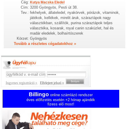
Cég:
Kutya Macska Eledel
Cím:
3200 Gyöngyös, Pesti út 38.
Tev.:
fekhelyek, állateledel, nyakörvek, pórázok, vitaminok,
játékok, kellékek, mirelit áruk, száraztápok nagy
választékban, szállítók, purina száraztápok teljes
választéka, kosarak, royal canin szaküzlet, hal és
madár eledelek, bolhaírtószerek
Körzet:
Gyöngyös
Tovább a részletes cégadatokhoz »
Ingyenes regisztráció »
Elfelejtett jelszó »
Billingo
online számlázó rendszer
éves előfizetés esetén +2 hónap ajándék
fizess elő most!