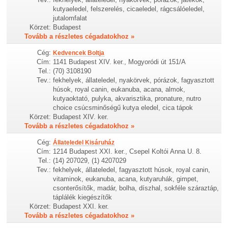
kutyaeledel, felszerelés, cicaeledel, rágcsálóeledel,
jutalomfalat
Körzet:
Budapest
Tovább a részletes cégadatokhoz »
Cég:
Kedvencek Boltja
Cím:
1141 Budapest XIV. ker., Mogyoródi út 151/A
Tel.:
(70) 3108190
Tev.:
fekhelyek, állateledel, nyakörvek, pórázok, fagyasztott
húsok, royal canin, eukanuba, acana, almok,
kutyaoktató, pulyka, akvarisztika, pronature, nutro
choice csúcsminőségű kutya eledel, cica tápok
Körzet:
Budapest XIV. ker.
Tovább a részletes cégadatokhoz »
Cég:
Állateledel Kisáruház
Cím:
1214 Budapest XXI. ker., Csepel Koltói Anna U. 8.
Tel.:
(14) 207029, (1) 4207029
Tev.:
fekhelyek, állateledel, fagyasztott húsok, royal canin,
vitaminok, eukanuba, acana, kutyaruhák, gimpet,
csonterősítők, madár, bolha, díszhal, sokféle száraztáp,
táplálék kiegészítők
Körzet:
Budapest XXI. ker.
Tovább a részletes cégadatokhoz »