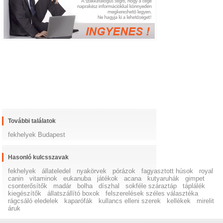
További találatok
fekhelyek Budapest
Hasonló kulcsszavak
fekhelyek
állateledel
nyakörvek
pórázok
fagyasztott húsok
royal
canin
vitaminok
eukanuba
játékok
acana
kutyaruhák
gimpet
csonterősítők
madár
bolha
díszhal
sokféle száraztáp
táplálék
kiegészítők
állatszállító boxok
felszerelések széles választéka
rágcsáló eledelek
kaparófák
kullancs elleni szerek
kellékek
mirelit
áruk