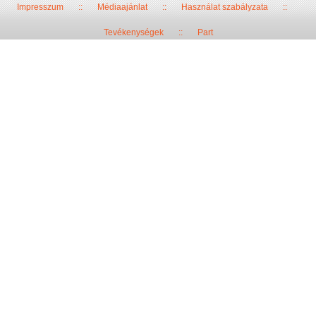
Impresszum
::
Médiaajánlat
::
Használat szabályzata
::
Tevékenységek
::
Part